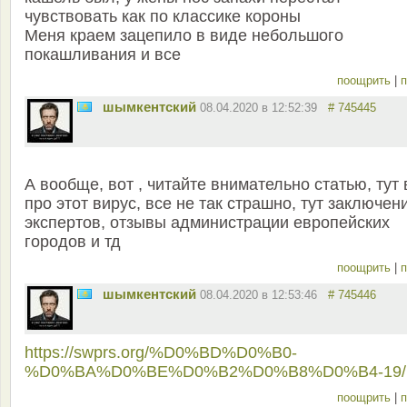
чувствовать как по классике короны
Меня краем зацепило в виде небольшого
покашливания и все
поощрить
|
п
шымкентский
08.04.2020 в 12:52:39
# 745445
А вообще, вот , читайте внимательно статью, тут 
про этот вирус, все не так страшно, тут заключен
экспертов, отзывы администрации европейских
городов и тд
поощрить
|
п
шымкентский
08.04.2020 в 12:53:46
# 745446
https://swprs.org/%D0%BD%D0%B0-
%D0%BA%D0%BE%D0%B2%D0%B8%D0%B4-19/
поощрить
|
п