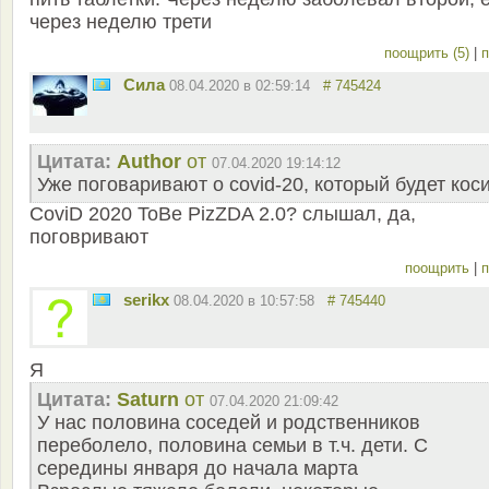
через неделю трети
поощрить (5)
|
п
Сила
08.04.2020 в 02:59:14
# 745424
Цитата:
Author
от
07.04.2020 19:14:12
Уже поговаривают о covid-20, который будет кос
CoviD 2020 ToBe PizZDA 2.0? слышал, да,
поговривают
поощрить
|
п
serikx
08.04.2020 в 10:57:58
# 745440
Я
Цитата:
Saturn
от
07.04.2020 21:09:42
У нас половина соседей и родственников
переболело, половина семьи в т.ч. дети. С
середины января до начала марта