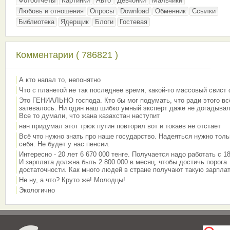
Фотоотчёты
Картинки
Авто
Девчонки
Мальчики
Любовь и отношения
Опросы
Download
Обменник
Ссылки
Библиотека
Ядерщик
Блоги
Гостевая
Комментарии ( 786821 )
А кто напал то, непонятно
Что с планетой не так последнее время, какой-то массовый свист
Это ГЕНИАЛЬНО господа. Кто бы мог подумать, что ради этого вс
затевалось. Ни один наш шибко умный эксперт даже не догадывал
Все то думали, что жана казахстан наступит
нан придумал этот трюк путин повторил вот и токаев не отстает
Всё что нужно знать про наше государство. Надеяться нужно толь
себя. Не будет у нас пенсии.
Интересно - 20 лет 6 670 000 тенге. Получается надо работать с 18
И зарплата должна быть 2 800 000 в месяц, чтобы достичь порога
достаточности. Как много людей в стране получают такую зарплат
Не ну, а что? Круто же! Молодцы!
Экологично