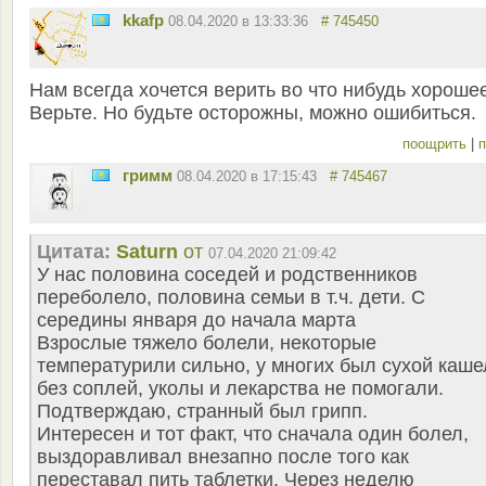
kkafp
08.04.2020 в 13:33:36
# 745450
Нам всегда хочется верить во что нибудь хороше
Верьте. Но будьте осторожны, можно ошибиться.
поощрить
|
п
гримм
08.04.2020 в 17:15:43
# 745467
Цитата:
Saturn
от
07.04.2020 21:09:42
У нас половина соседей и родственников
переболело, половина семьи в т.ч. дети. С
середины января до начала марта
Взрослые тяжело болели, некоторые
температурили сильно, у многих был сухой каше
без соплей, уколы и лекарства не помогали.
Подтверждаю, странный был грипп.
Интересен и тот факт, что сначала один болел,
выздоравливал внезапно после того как
переставал пить таблетки. Через неделю