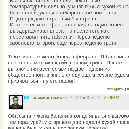
Взрослые тяжело болели, некоторые
температурили сильно, у многих был сухой каше
без соплей, уколы и лекарства не помогали.
Подтверждаю, странный был грипп.
Интересен и тот факт, что сначала один болел,
выздоравливал внезапно после того как
переставал пить таблетки. Через неделю
заболевал второй, еще через неделю трети
Тоже очень тяжело болел в феврале. Я бы списа
все это на мексиканский (свиной) грипп. После
выключения всей семьи на две недели из
общественной жизни, в следующем сезоне будем
прививаться - ну его нафиг!
поощрить
|
п
шымкентский
08.04.2020 в 12:50:45
# 745444
Оба сына и жена болели в конце января,с высок
температурой, у старшего две недели сухой лаю
кашель был, у жены нос запахи перестал