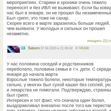
мероприятиях. Старики и хроники очень тяжело
переносят и без ИВЛ не выживают. Если бы кови
нас был в январе, он не прошел бы незамеченны
Был грипп, это тоже не сахар.
Скорее всего в марте заразились больше людей,
чем выявили. У молодых и сильных он прошел
незаметно.
поощрить (3)
|
п
Saturn
07.04.2020 в 21:09:42
# 745348
У нас половина соседей и родственников
переболело, половина семьи в т.ч. дети. С серед
января до начала марта
Взрослые тяжело болели, некоторые температур
сильно, у многих был сухой кашел без соплей, у
и лекарства не помогали. Подтверждаю, странны
был грипп.
Интересен и тот факт, что сначала один болел,
выздоравливал внезапно после того как переста
пить таблетки. Через неделю заболевал второй, 