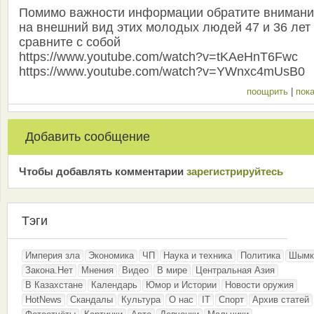
Помимо важности информации обратите вниман
на внешний вид этих молодых людей 47 и 36 лет
сравните с собой
https://www.youtube.com/watch?v=tKAeHnT6Fwc
https://www.youtube.com/watch?v=YWnxc4mUsB0
поощрить
|
пока
Добавить сообщение
Чтобы добавлять комментарии
зарeгиcтрирyйтeсь
Тэги
Империя зла
Экономика
ЧП
Наука и техника
Политика
Шымк
Закона.Нет
Мнения
Видео
В мире
Центральная Азия
В Казахстане
Календарь
Юмор и Истории
Новости оружия
HotNews
Скандалы
Культура
О нас
IT
Спорт
Архив статей