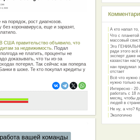
Комментарии
 на порядок, рост диагнозов.
 без коронавируса, еще и заразят,
А кто напал то,
латило.
Что с планетой
массовый свис
В США правительство объявило, что
Это ГЕНИАЛЬНО 
едитам за недвижимость.
Подал
ради этого всё
 полгода не платить, проценты не
эксперт даже н
до доказывать, что ты из-за
казахстан наст
оходах потерял. Так сейчас как поперла
нан придумал э
Банки в шоке. Те кто покупал кредиты у
отстает
Всё что нужно 
нужно только на
Интересно - 20 
работать с 18 л
месяц, чтобы д
людей в стране
Не ну, а что? 
Экологично
работа вашей команды