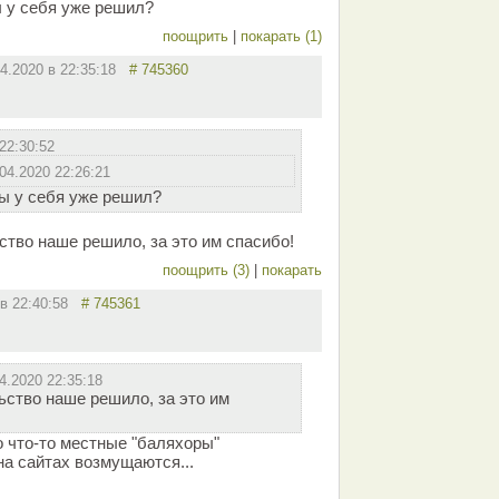
 у себя уже решил?
поощрить
|
покарать (1)
04.2020 в 22:35:18
# 745360
22:30:52
04.2020 22:26:21
ы у себя уже решил?
ство наше решило, за это им спасибо!
поощрить (3)
|
покарать
 в 22:40:58
# 745361
4.2020 22:35:18
ьство наше решило, за это им
 что-то местные "баляхоры"
а сайтах возмущаются...