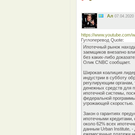
Ал
07.04.2020
https://www.youtube.com/
Гуглоперевод Quote:
Ипотечный рынок находи
заемщиков внезапно вл
без каких-либо доказате
Олик CNBC сообщает.
Широкая коалиция лидер
индустрии в субботу об
регулирующим органам,
денежных средств для 
ипотечной системы, пос
федеральной программы 
угрожающей скоростью.
Закон о гарантиях преду
ипотечными кредитами, 
около 62% всех ипотечны
данным Urban Institute,
ежемесячные платежи не