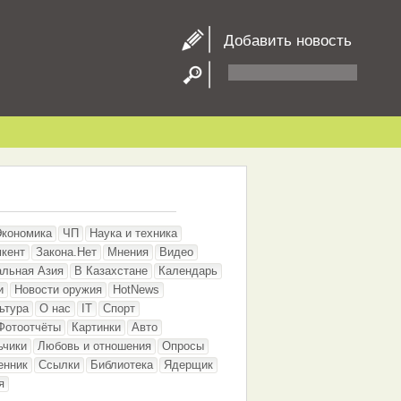
Добавить новость
Экономика
ЧП
Наука и техника
кент
Закона.Нет
Мнения
Видео
альная Азия
В Казахстане
Календарь
и
Новости оружия
HotNews
ьтура
О нас
IT
Спорт
Фотоотчёты
Картинки
Авто
ьчики
Любовь и отношения
Опросы
енник
Ссылки
Библиотека
Ядерщик
я