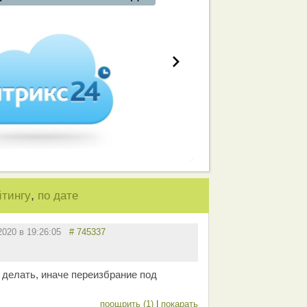
,
йтингу
по дате
.2020 в 19:26:05
# 745337
 делать, иначе переизбрание под
поощрить (1)
|
покарать