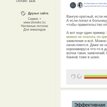
Онлайн:
1131
Друзья сайта
Вангую кратный, если не
Сервис +
А если попал в больницу
www.stimeks.kz
чтобы правительство оп
Натяжные потолки
Для инвалидов
А вот еще один пример.
можно не платить по кр
заявление и всё. Можно
начисляются. Даже не на
коронавируса что-то в д
волна таких заявлений. 
банков тоже в шоке.
Эффективная 