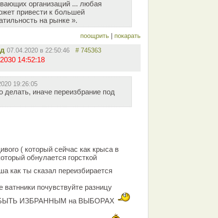
ающих организаций ... любая
ожет привести к большей
атильность на рынке ».
поощрить
|
покарать
ид
07.04.2020 в 22:50:46
# 745363
2030 14:52:18
2020 19:26:05
о делать, иначе переизбрание под
ивого ( который сейчас как крыса в
который обнулается горсткой
ша как ты сказал переизбирается
е ватнники почувствуйте разницу
 БЫТЬ ИЗБРАННЫМ на ВЫБОРАХ