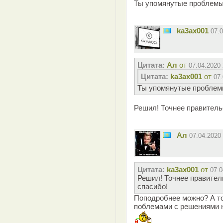
Ты упомянутые проблемы
ka3ax001
07.
Цитата:
Ал
от
07.04.2020 
Цитата:
ka3ax001
от
07.
Ты упомянутые проблем
Решил! Точнее правитель
Ал
07.04.2020
Цитата:
ka3ax001
от
07.0
Решил! Точнее правител
спасибо!
Поподробнее можно? А то
поблемами с решениями н