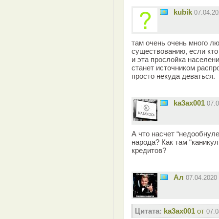
kubik
07.04.2
там очень очень много лю
существованию, если кто
и эта прослойка населен
станет источником распр
просто некуда деваться.
ka3ax001
07.
А что насчет “недообнуле
народа? Как там “каникул
кредитов?
Ал
07.04.2020
Цитата:
ka3ax001
от
07.0