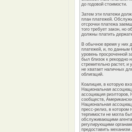
до годовой стоимости.
Затем эти платежи долж
план платежей. Обслуж
отсрочки платежа заемщ
того требует закон, но 
должны платить держат
В обычное время у них 
платежей, и, по данным 
уровень просроченной з
был близок к рекордно н
стремительно растет, и
не хватает наличных дл
облигаций.
Коалиция, в которую вх
Национальная ассоциац
ассоциация риэлторов,
сообществ, Американски
Национальная ассоциаци
пресс-релиз, в котором
терпимости не могла бы
обслуживающими агента
регулирующими органами
предоставить механизм 