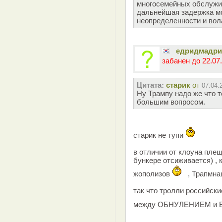
многосемейных обслужив
дальнейшая задержка м
неопределенности и вол
едридмадр
забанен до 22.07.
Цитата:
старик
от
07.04.
Ну Трампу надо же что т
большим вопросом.
старик не тупи
в отличии от клоуна плещ
бункере отсиживается) , 
жополизов
, Трапмна
так что тролли российски
между ОБНУЛЕНИЕМ и