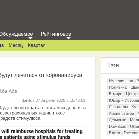
Обсуждаемое
Рейтинговое
ца
Месяц
Квартал
Тэги
удут лечиться от коронавируса
Империя зла
Политика
Шым
Абв
Абв
В мире
Центр
danilov 07 Апреля 2020 в 15:42:01
Юмор и Истори
Скандалы
Кул
удет возвращать госпиталям деньги за
незастрахованных пациентов.с
Архив статей
средств стимулюса.
Девчонки
Мал
Download
Обм
Блоги
Гостева