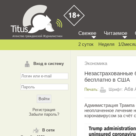
Свежее
Читаемое
2 суток
Неделя
1/2меся
Экономика
Вход в систему
Hезастрахованные б
бесплатно в США
Абв
Печать:
Шрифт:
Адмимистрация Трампа б
Регистрация
неоплаченное лечение 
Забыли пароль?
коронавирусом за счёт 
В сети