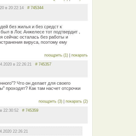
020 в 20:22:14
# 745344
дей без жилья и без средст к
 был в Лос Анжелесе тот подтвердит ,
ия сейчас осталась без работы и
остранения вируса, поэтому ему
поощрить (1)
|
покарать
04.2020 в 22:26:21
# 745357
нного”? Что он делает для своего
ы” проходят? Как там насчет отсрочки
поощрить (3)
|
покарать (2)
 в 22:30:52
# 745359
4.2020 22:26:21