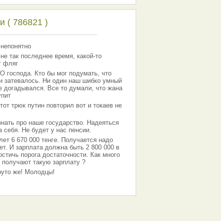
 ( 786821 )
 непонятно
 не так последнее время, какой-то
т фляг
господа. Кто бы мог подумать, что
 и затевалось. Ни один наш шибко умный
е догадывался. Все то думали, что жана
упит
тот трюк путин повторил вот и токаев не
знать про наше государство. Надеяться
 себя. Не будет у нас пенсии.
лет 6 670 000 тенге. Получается надо
ет. И зарплата должна быть 2 800 000 в
остичь порога достаточности. Как много
 получают такую зарплату ?
Круто же! Молодцы!