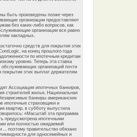
ны быть произведены позже через
ивающие организации предоставляют
икам без каких-либо вопросов, как
обслуживающие организации все равно
елям закладных.
достаточно средств для покрытия этих
CoreLogic, на конец прошлого года
адолженности по ипотечным кредитам
изкому уровню. Теперь эта ставка
 у обслуживающих организаций почти
я покрытия этих выплат держателям
одят Ассоциация ипотечных банкиров,
ия строителей жилья, Национальная
 Независимые банкиры американских
е ипотечные страховщики и
я квартир, в субботу выпустила
 говорилось: «Масштаб эта программа
ть предусмотрена ипотечными
ми или полностью ожидаемой
 ... поэтому правительство обязано
ликвидности для односемейных и