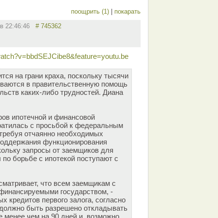
поощрить (1)
|
покарать
 в 22:46:46
# 745362
watch?v=bbdSEJCibe8&feature=youtu.be
тся на грани краха, поскольку тысячи
иваются в правительственную помощь
льств каких-либо трудностей. Диана
ов ипотечной и финансовой
ратилась с просьбой к федеральным
 требуя отчаянно необходимых
поддержания функционирования
кольку запросы от заемщиков для
по борьбе с ипотекой поступают с
сматривает, что всем заемщикам с
финансируемыми государством, -
х кредитов первого залога, согласно
 - должно быть разрешено откладывать
 менее чем на 90 дней и, возможно,