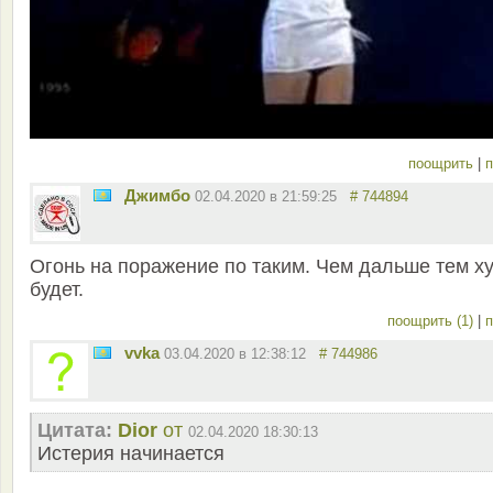
поощрить
|
п
Джимбо
02.04.2020 в 21:59:25
# 744894
Огонь на поражение по таким. Чем дальше тем х
будет.
поощрить (1)
|
п
vvka
03.04.2020 в 12:38:12
# 744986
Цитата:
Dior
от
02.04.2020 18:30:13
Истерия начинается