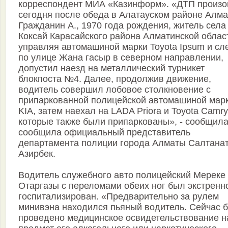
корреспондент МИА «Казинформ». «ДТП произ
сегодня после обеда в Алатауском районе Алма
Гражданин А., 1970 года рождения, житель села
Коксай Карасайского района Алматинской облас
управляя автомашиной марки Toyota Ipsum и сл
по улице Жана гасыр в северном направлении,
допустил наезд на металлический турникет
блокпоста №4. Далее, продолжив движение,
водитель совершил лобовое столкновение с
припаркованной полицейской автомашиной мар
KIA, затем наехал на LADA Priora и Toyota Camry
которые также были припаркованы», - сообщил
сообщила официальный представитель
департамента полиции города Алматы Салтана
Азирбек.
Водитель служебного авто полицейский Мереке
Отаргазы с переломами обеих ног был экстренн
госпитализирован. «Предварительно за рулем
минивэна находился пьяный водитель. Сейчас б
проведено медицинское освидетельствование н