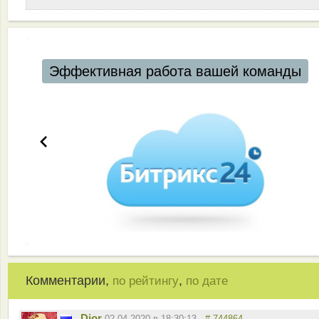
Эффективная работа вашей команды
Комментарии,
,
по рейтингу
по дате
Dior
02.04.2020 в 18:30:13
# 744864