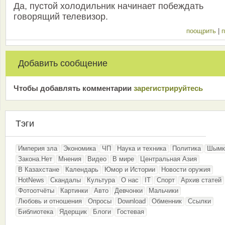
Да, пустой холодильник начинает побеждать
говорящий телевизор.
поощрить
|
п
Добавить сообщение
Чтобы добавлять комментарии
зарeгиcтрирyйтeсь
Тэги
Империя зла
Экономика
ЧП
Наука и техника
Политика
Шымк
Закона.Нет
Мнения
Видео
В мире
Центральная Азия
В Казахстане
Календарь
Юмор и Истории
Новости оружия
HotNews
Скандалы
Культура
О нас
IT
Спорт
Архив статей
Фотоотчёты
Картинки
Авто
Девчонки
Мальчики
Любовь и отношения
Опросы
Download
Обменник
Ссылки
Библиотека
Ядерщик
Блоги
Гостевая