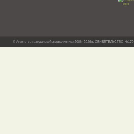
© Агентство гражданской журналистики 2006- 2026гг. СВИДЕТЕЛЬСТВО №17