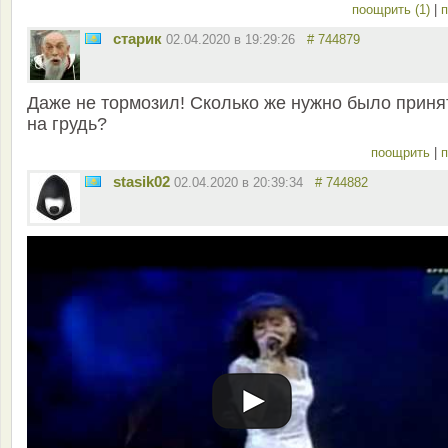
поощрить (1)
|
п
старик
02.04.2020 в 19:29:26
# 744879
Даже не тормозил! Сколько же нужно было приня
на грудь?
поощрить
|
п
stasik02
02.04.2020 в 20:39:34
# 744882