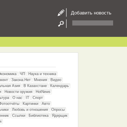
Добавить новость
Экономика
ЧП
Наука и техника
кент
Закона.Нет
Мнения
Видео
альная Азия
В Казахстане
Календарь
и
Новости оружия
HotNews
ьтура
О нас
IT
Спорт
Фотоотчёты
Картинки
Авто
ьчики
Любовь и отношения
Опросы
енник
Ссылки
Библиотека
Ядерщик
я