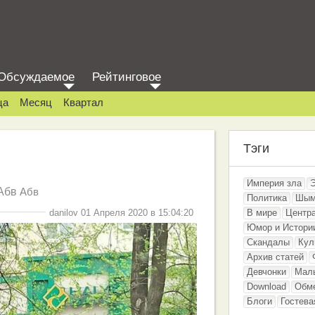
Обсуждаемое
Рейтинговое
ца
Месяц
Квартал
Тэги
Империя зла
Абв
Абв
Политика
Шым
danilov 01 Апреля 2020 в 15:04:20
В мире
Центр
Юмор и Истори
Скандалы
Кул
Архив статей
Девчонки
Мал
Download
Обм
Блоги
Гостева