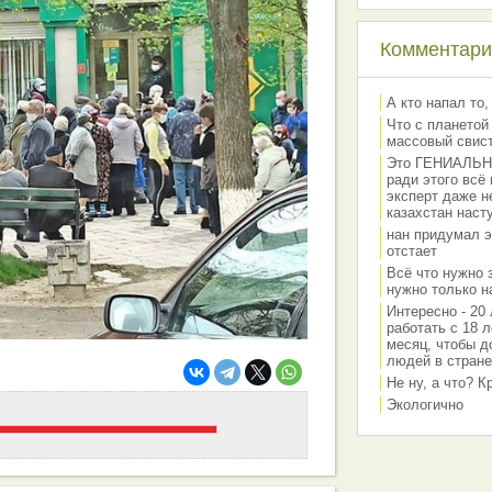
Комментарии
А кто напал то,
Что с планетой
массовый свис
Это ГЕНИАЛЬНО 
ради этого всё
эксперт даже н
казахстан наст
нан придумал э
отстает
Всё что нужно 
нужно только на
Интересно - 20 
работать с 18 л
месяц, чтобы д
людей в стране
Не ну, а что? 
Экологично