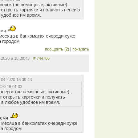
нерок (не немощные, активные) ,
 открыть карточки и получать пенсию
 удобное им время.
емя
 месяца в банкоматах очереди хуже
а городом
поощрить (2)
|
покарать
4.2020 в 18:08:43
# 744766
.04.2020 16:39:43
020 16:01:03
онерок (не немощные, активные) ,
т открыть карточки и получать
 в любое удобное им время.
ремя
о месяца в банкоматах очереди хуже
за городом