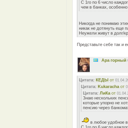
С 1го по 6 число каждо
чем в банках, особенно
Никогда не понимаю этих
никак не дотянуть еще п
Неужели живут в долг/кр
Представьте себе так и е
Ара горный
Цитата:
КЕДЫ
от
01.04.2
Цитата:
Kukaracha
от
0
Цитата:
ЛиКа
от
01.04.
Знаю нескольких пенси
которые упорно не хот
пенсию через банкомат
в любое удобное 
С 1го по 6 число каждо