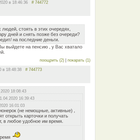
.2020 в 18:46:36
# 744772
 людей, стоять в этих очередях,
ару дней и снять позже без очереди?
едит/ на последние деньги.
ы выйдете на пенсию , у Вас хватало
ей.
поощрить (2)
|
покарать (1)
20 в 18:48:38
# 744773
.2020 18:08:43
1.04.2020 16:39:43
2020 16:01:03
онерок (не немощные, активные) ,
ят открыть карточки и получать
, в любое удобное им время.
время