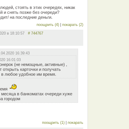
людей, стоять в этих очередях, никак
й и снять позже без очереди?
дит/ на последние деньги.
поощрить (4)
|
покарать (2)
2020 в 18:10:57
# 744767
.04.2020 16:39:43
020 16:01:03
онерок (не немощные, активные) ,
т открыть карточки и получать
 в любое удобное им время.
ремя
о месяца в банкоматах очереди хуже
за городом
поощрить (1)
|
покарать