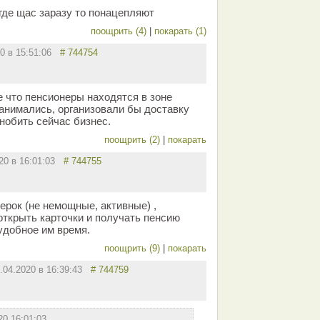
где щас заразу то понацепляют
поощрить (4)
|
покарать (1)
20 в 15:51:06
# 744754
е что пенсионеры находятся в зоне
занимались, организовали бы доставку
гнобить сейчас бизнес.
поощрить (2)
|
покарать
020 в 16:01:03
# 744755
ерок (не немощные, активные) ,
открыть карточки и получать пенсию
удобное им время.
поощрить (9)
|
покарать
.04.2020 в 16:39:43
# 744759
20 16:01:03