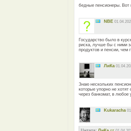
бедные пенсионеры. Вот 
NBE
01.04.20
Государство было в курс
риска, лучше бы с ними 
продуктов и пенсии, чем 
ЛиКа
01.04.2
Знаю нескольких пенсион
которые упорно не хотят 
через банкомат, в любое 
Kukaracha
01
Цитата:
ЛиКа
от
01.04.20