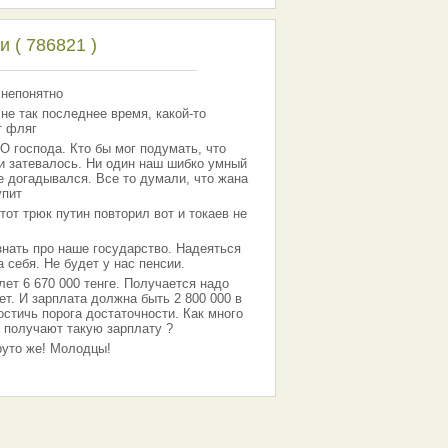
 ( 786821 )
 непонятно
 не так последнее время, какой-то
т фляг
господа. Кто бы мог подумать, что
 и затевалось. Ни один наш шибко умный
е догадывался. Все то думали, что жана
упит
тот трюк путин повторил вот и токаев не
знать про наше государство. Надеяться
 себя. Не будет у нас пенсии.
лет 6 670 000 тенге. Получается надо
ет. И зарплата должна быть 2 800 000 в
остичь порога достаточности. Как много
 получают такую зарплату ?
Круто же! Молодцы!