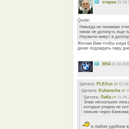
старик
01.04
Quote:
Никогда не понимаю этих
никак не дотянуть еще п
Неужели живут в долг/кр
Желаю Вам чтобы когда В
денег подождать пару дн
M54
01.04.20
Цитата:
PLEXus
от
01.04
Цитата:
Kukaracha
от
0
Цитата:
ЛиКа
от
01.04.
Знаю нескольких пенси
которые упорно не хот
пенсию через банкомат
в любое удобное 