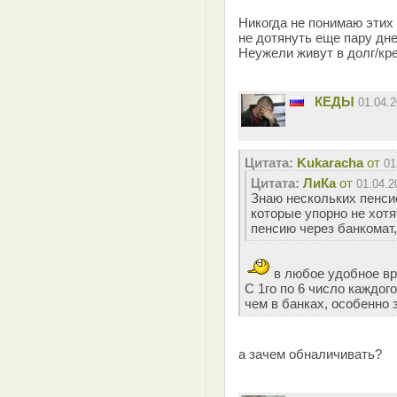
Никогда не понимаю этих 
не дотянуть еще пару дне
Неужели живут в долг/кре
КЕДЫ
01.04.
Цитата:
Kukaracha
от
01
Цитата:
ЛиКа
от
01.04.2
Знаю нескольких пенси
которые упорно не хотя
пенсию через банкомат,
в любое удобное в
С 1го по 6 число каждог
чем в банках, особенно 
а зачем обналичивать?