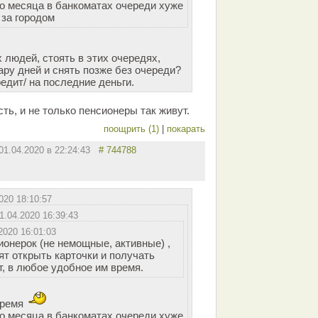
го месяца в банкоматах очереди хуже
 за городом
 людей, стоять в этих очередях,
ару дней и снять позже без очереди?
едит/ на последние деньги.
сть, и не только пенсионеры так живут.
поощрить (1)
|
покарать
01.04.2020 в 22:24:43
# 744788
020 18:10:57
1.04.2020 16:39:43
2020 16:01:03
онерок (не немощные, активные) ,
ят открыть карточки и получать
, в любое удобное им время.
время
го месяца в банкоматах очереди хуже