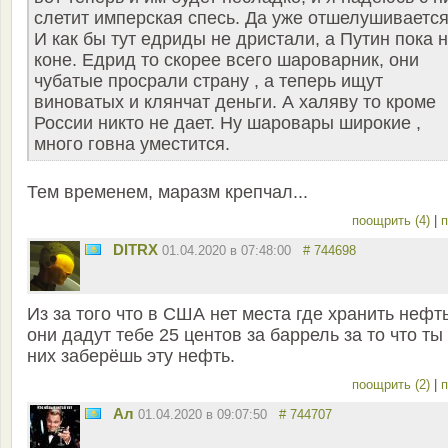
слетит имперская спесь. Да уже отшелушивается
И как бы тут едриды не дристали, а Путин пока 
коне. Едрид то скорее всего шароварник, они
чубатые просрали страну , а теперь ищут
виноватых и клянчат деньги. А халяву то кроме
России никто не дает. Ну шаровары широкие ,
много говна уместится.
Тем временем, маразм крепчал...
поощрить (4)
|
п
DITRX
01.04.2020 в 07:48:00
# 744698
Из за того что в США нет места где хранить нефт
они дадут тебе 25 центов за баррель за то что ты
них заберёшь эту нефть.
поощрить (2)
|
п
Ал
01.04.2020 в 09:07:50
# 744707