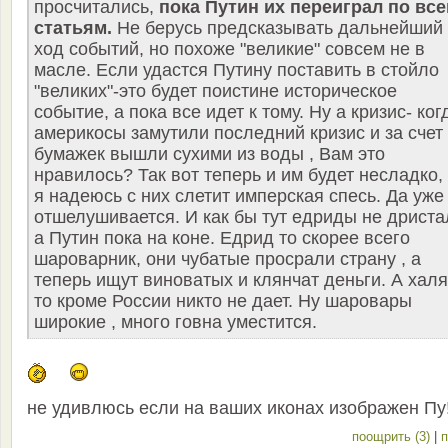
просчитались,
пока Путин их переиграл по вс
статьям.
Не берусь предсказывать дальнейший
ход событий, но похоже "великие" совсем не в
масле. Если удастся Путину поставить в стойло
"великих"-это будет поистине историческое
событие, а пока все идет к тому. Ну а кризис- ког
америкосы замутили последний кризис и за счет
бумажек вышли сухими из воды , Вам это
нравилось? Так вот теперь и им будет несладко,
я надеюсь с них слетит имперская спесь. Да уже
отшелушивается. И как бы тут едриды не дриста
а Путин пока на коне. Едрид то скорее всего
шароварник, они чубатые просрали страну , а
теперь ищут виноватых и клянчат деньги. А хал
то кроме России никто не дает. Ну шаровары
широкие , много говна уместится.
не удивлюсь если на ваших иконах изображен Пу
поощрить (3)
|
п