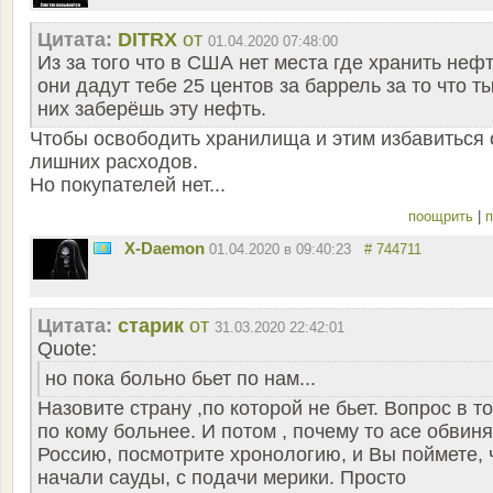
Цитата:
DITRX
от
01.04.2020 07:48:00
Из за того что в США нет места где хранить неф
они дадут тебе 25 центов за баррель за то что ты
них заберёшь эту нефть.
Чтобы освободить хранилища и этим избавиться 
лишних расходов.
Но покупателей нет...
поощрить
|
п
X-Daemon
01.04.2020 в 09:40:23
# 744711
Цитата:
старик
от
31.03.2020 22:42:01
Quote:
но пока больно бьет по нам...
Назовите страну ,по которой не бьет. Вопрос в т
по кому больнее. И потом , почему то асе обвин
Россию, посмотрите хронологию, и Вы поймете, 
начали сауды, с подачи мерики. Просто