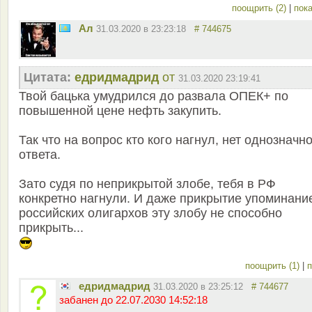
поощрить (2)
|
пока
Ал
31.03.2020 в 23:23:18
# 744675
Цитата:
едридмадрид
от
31.03.2020 23:19:41
Твой бацька умудрился до развала ОПЕК+ по
повышенной цене нефть закупить.
Так что на вопрос кто кого нагнул, нет однозначн
ответа.
Зато судя по неприкрытой злобе, тебя в РФ
конкретно нагнули. И даже прикрытие упоминани
российских олигархов эту злобу не способно
прикрыть...
поощрить (1)
|
п
едридмадрид
31.03.2020 в 23:25:12
# 744677
забанен до 22.07.2030 14:52:18