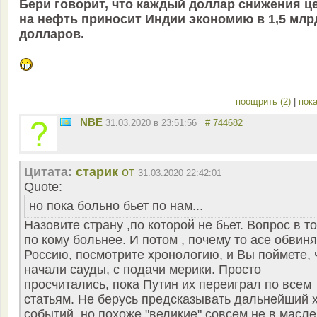
Бери говорит, что каждый доллар снижения ц
на нефть приносит Индии экономию в 1,5 млр
долларов.
поощрить (2)
|
пока
NBE
31.03.2020 в 23:51:56
# 744682
Цитата:
старик
от
31.03.2020 22:42:01
Quote:
но пока больно бьет по нам...
Назовите страну ,по которой не бьет. Вопрос в т
по кому больнее. И потом , почему то асе обвин
Россию, посмотрите хронологию, и Вы поймете, 
начали сауды, с подачи мерики. Просто
просчитались, пока Путин их переиграл по всем
статьям. Не берусь предсказывать дальнейший 
событий, но похоже "великие" совсем не в масле