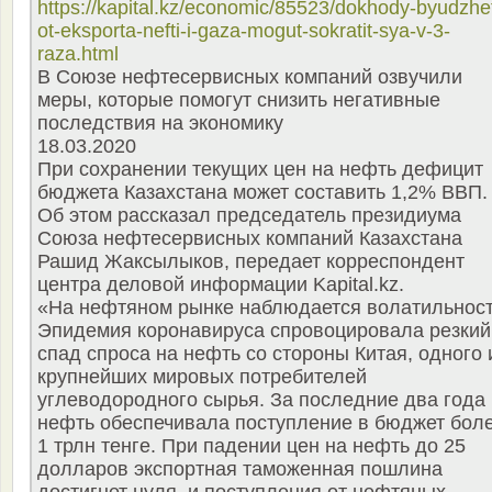
https://kapital.kz/economic/85523/dokhody-byudzhe
ot-eksporta-nefti-i-gaza-mogut-sokratit-sya-v-3-
raza.html
В Союзе нефтесервисных компаний озвучили
меры, которые помогут снизить негативные
последствия на экономику
18.03.2020
При сохранении текущих цен на нефть дефицит
бюджета Казахстана может составить 1,2% ВВП.
Об этом рассказал председатель президиума
Союза нефтесервисных компаний Казахстана
Рашид Жаксылыков, передает корреспондент
центра деловой информации Kapital.kz.
«На нефтяном рынке наблюдается волатильност
Эпидемия коронавируса спровоцировала резкий
спад спроса на нефть со стороны Китая, одного 
крупнейших мировых потребителей
углеводородного сырья. За последние два года
нефть обеспечивала поступление в бюджет бол
1 трлн тенге. При падении цен на нефть до 25
долларов экспортная таможенная пошлина