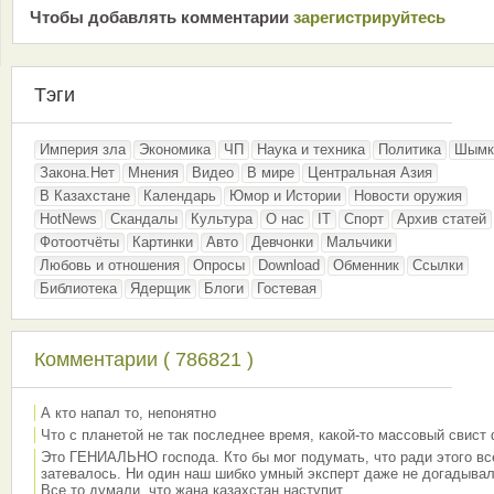
Чтобы добавлять комментарии
зарeгиcтрирyйтeсь
Тэги
Империя зла
Экономика
ЧП
Наука и техника
Политика
Шымк
Закона.Нет
Мнения
Видео
В мире
Центральная Азия
В Казахстане
Календарь
Юмор и Истории
Новости оружия
HotNews
Скандалы
Культура
О нас
IT
Спорт
Архив статей
Фотоотчёты
Картинки
Авто
Девчонки
Мальчики
Любовь и отношения
Опросы
Download
Обменник
Ссылки
Библиотека
Ядерщик
Блоги
Гостевая
Комментарии ( 786821 )
А кто напал то, непонятно
Что с планетой не так последнее время, какой-то массовый свист
Это ГЕНИАЛЬНО господа. Кто бы мог подумать, что ради этого вс
затевалось. Ни один наш шибко умный эксперт даже не догадывал
Все то думали, что жана казахстан наступит