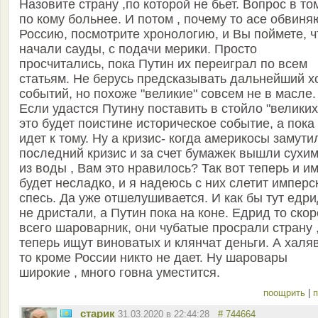
Назовите страну ,по которой не бьет. Вопрос в то
по кому больнее. И потом , почему то асе обвиня
Россию, посмотрите хронологию, и Вы поймете, ч
начали сауды, с подачи мерики. Просто
просчитались, пока Путин их переиграл по всем
статьям. Не берусь предсказывать дальнейший х
событий, но похоже "великие" совсем не в масле.
Если удастся Путину поставить в стойло "великих
это будет поистине историческое событие, а пока
идет к тому. Ну а кризис- когда америкосы замути
последний кризис и за счет бумажек вышли сухи
из воды , Вам это нравилось? Так вот теперь и и
будет несладко, и я надеюсь с них слетит имперс
спесь. Да уже отшелушивается. И как бы тут едр
не дристали, а Путин пока на коне. Едрид то ско
всего шароварник, они чубатые просрали страну ,
теперь ищут виноватых и клянчат деньги. А халя
то кроме России никто не дает. Ну шаровары
широкие , много говна уместится.
поощрить
|
п
старик
31.03.2020 в 22:44:28
# 744664