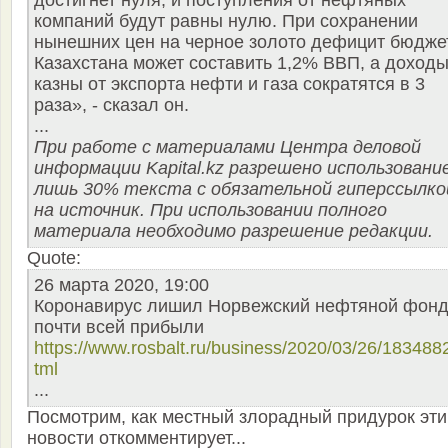
достигнет нуля, и поступления от нефтяных
компаний будут равны нулю. При сохранении
нынешних цен на черное золото дефицит бюдже
Казахстана может составить 1,2% ВВП, а доход
казны от экспорта нефти и газа сократятся в 3
раза», - сказал он.
...
При работе с материалами Центра деловой
информации Kapital.kz разрешено использовани
лишь 30% текста с обязательной гиперссылко
на источник. При использовании полного
материала необходимо разрешение редакции.
Quote:
26 марта 2020, 19:00
Коронавирус лишил Норвежский нефтяной фон
почти всей прибыли
https://www.rosbalt.ru/business/2020/03/26/183488
tml
...
Посмотрим, как местный злорадный придурок эти
новости откомментирует...