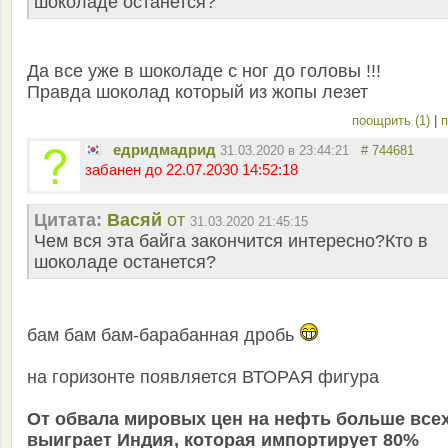
шоколаде останется?
Да все уже в шоколаде с ног до головы !!!
Правда шоколад который из жопы лезет
поощрить (1)
|
п
едридмадрид
31.03.2020 в 23:44:21
# 744681
забанен до 22.07.2030 14:52:18
Цитата:
Васяй
от
31.03.2020 21:45:15
Чем вся эта байга закончится интересно?Кто в
шоколаде останется?
бам бам бам-барабанная дробь
на горизонте появляется ВТОРАЯ фигура
От обвала мировых цен на нефть больше все
выиграет Индия, которая импортирует 80%