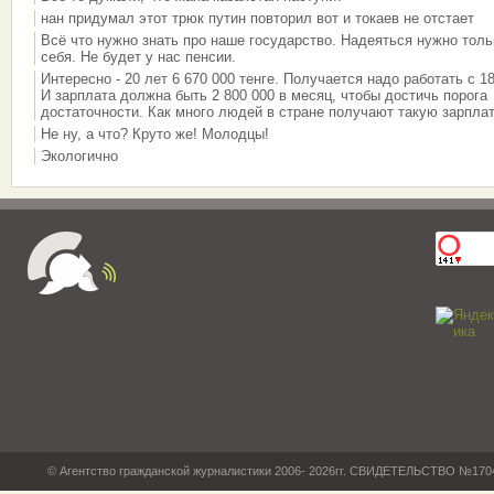
нан придумал этот трюк путин повторил вот и токаев не отстает
Всё что нужно знать про наше государство. Надеяться нужно толь
себя. Не будет у нас пенсии.
Интересно - 20 лет 6 670 000 тенге. Получается надо работать с 18
И зарплата должна быть 2 800 000 в месяц, чтобы достичь порога
достаточности. Как много людей в стране получают такую зарплат
Не ну, а что? Круто же! Молодцы!
Экологично
© Агентство гражданской журналистики 2006- 2026гг. СВИДЕТЕЛЬСТВО №17