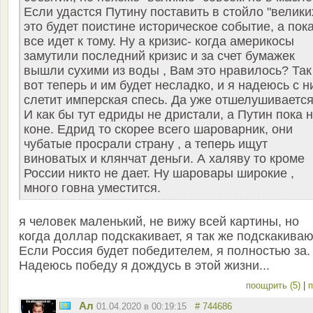
Если удастся Путину поставить в стойло "велики
это будет поистине историческое событие, а пок
все идет к тому. Ну а кризис- когда америкосы
замутили последний кризис и за счет бумажек
вышли сухими из воды , Вам это нравилось? Так
вот теперь и им будет несладко, и я надеюсь с н
слетит имперская спесь. Да уже отшелушивается
И как бы тут едриды не дристали, а Путин пока 
коне. Едрид то скорее всего шароварник, они
чубатые просрали страну , а теперь ищут
виноватых и клянчат деньги. А халяву то кроме
России никто не дает. Ну шаровары широкие ,
много говна уместится.
я человек маленький, не вижу всей картины, но
когда доллар подскакивает, я так же подскакиваю
Если Россия будет победителем, я полностью за.
Надеюсь победу я дождусь в этой жизни...
поощрить (5)
|
п
Ал
01.04.2020 в 00:19:15
# 744686