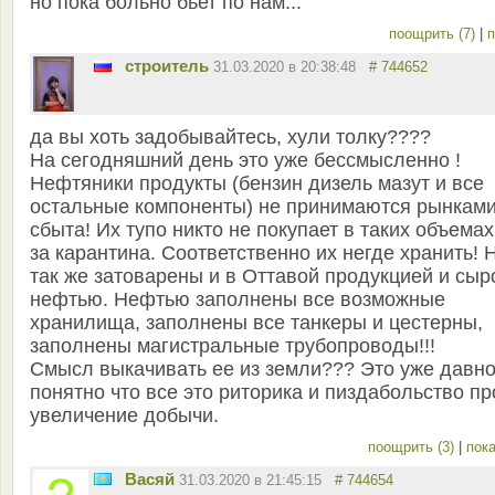
но пока больно бьет по нам...
поощрить (7)
|
п
строитель
31.03.2020 в 20:38:48
# 744652
да вы хоть задобывайтесь, хули толку????
На сегодняшний день это уже бессмысленно !
Нефтяники продукты (бензин дизель мазут и все
остальные компоненты) не принимаются рынкам
сбыта! Их тупо никто не покупает в таких объемах
за карантина. Соответственно их негде хранить!
так же затоварены и в Оттавой продукцией и сыр
нефтью. Нефтью заполнены все возможные
хранилища, заполнены все танкеры и цестерны,
заполнены магистральные трубопроводы!!!
Смысл выкачивать ее из земли??? Это уже давн
понятно что все это риторика и пиздабольство пр
увеличение добычи.
поощрить (3)
|
пока
Васяй
31.03.2020 в 21:45:15
# 744654