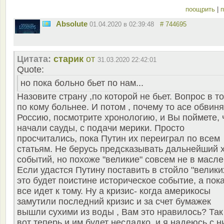
поощрить
|
п
Absolute
01.04.2020 в 02:39:48
# 744695
Цитата:
старик
от
31.03.2020 22:42:01
Quote:
но пока больно бьет по нам...
Назовите страну ,по которой не бьет. Вопрос в т
по кому больнее. И потом , почему то асе обвин
Россию, посмотрите хронологию, и Вы поймете, 
начали сауды, с подачи мерики. Просто
просчитались, пока Путин их переиграл по всем
статьям. Не берусь предсказывать дальнейший 
событий, но похоже "великие" совсем не в масле
Если удастся Путину поставить в стойло "велики
это будет поистине историческое событие, а пок
все идет к тому. Ну а кризис- когда америкосы
замутили последний кризис и за счет бумажек
вышли сухими из воды , Вам это нравилось? Так
вот теперь и им будет несладко, и я надеюсь с н