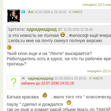
поощрить (2)
|
пока
Ал
31.03.2020 в 23:14:32
# 744672
Цитата:
едридмадрид
от
31.03.2020 22:35:58
а что новость не полная
, Философ ещё вчера
Lenta.ru мне на почту скинул полную версию
Твой клон еще и на "Ленте" высирается?
Работодатель хоть в курсе, на что ты рабочее вр
тратишь?
поощрить (2)
|
п
едридмадрид
31.03.2020 в 23:19:41
# 744674
забанен до 22.07.2030 14:52:18
Батька красава
, мало того что " классическ
паузу " сделал и дождался
,
так он ещё и думает какой объем брать по ТАКОЙ