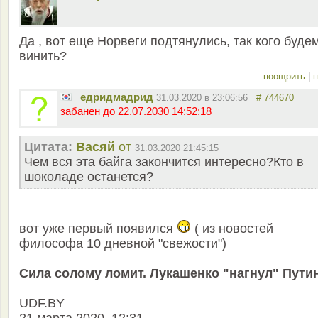
Да , вот еще Норвеги подтянулись, так кого буде
винить?
поощрить
|
п
едридмадрид
31.03.2020 в 23:06:56
# 744670
забанен до 22.07.2030 14:52:18
Цитата:
Васяй
от
31.03.2020 21:45:15
Чем вся эта байга закончится интересно?Кто в
шоколаде останется?
вот уже первый появился
( из новостей
философа 10 дневной "свежости")
Сила солому ломит. Лукашенко "нагнул" Пути
UDF.BY