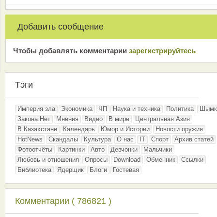
Добавить сообщение
Чтобы добавлять комментарии
зарeгиcтрирyйтeсь
Тэги
Империя зла
Экономика
ЧП
Наука и техника
Политика
Шымк
Закона.Нет
Мнения
Видео
В мире
Центральная Азия
В Казахстане
Календарь
Юмор и Истории
Новости оружия
HotNews
Скандалы
Культура
О нас
IT
Спорт
Архив статей
Фотоотчёты
Картинки
Авто
Девчонки
Мальчики
Любовь и отношения
Опросы
Download
Обменник
Ссылки
Библиотека
Ядерщик
Блоги
Гостевая
Комментарии ( 786821 )