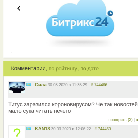
Комментарии,
,
по рейтингу
по дате
Сила
30.03.2020 в 11:35:29
# 744466
Титус заразился короновирусом? Че так новостей
мало сука читать нечего
поощрить (3)
|
п
KAN13
30.03.2020 в 12:06:22
# 744469