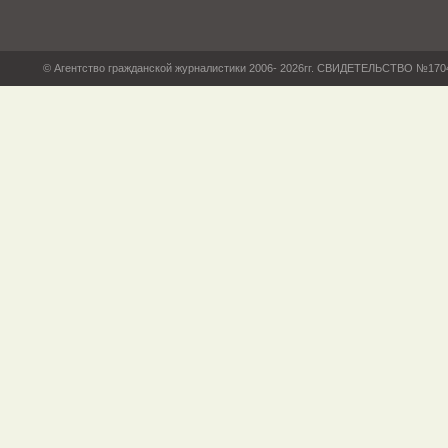
© Агентство гражданской журналистики 2006- 2026гг. СВИДЕТЕЛЬСТВО №17