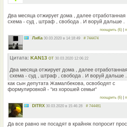
Два месяца отжирует дома , далее отработанная
схема - суд , штраф , свобода . И воруй дальше .
поощрить (6)
|
п
ЛиКа
30.03.2020 в 14:18:49
# 744474
Цитата:
KAN13
от
30.03.2020 12:06:22
Два месяца отжирует дома , далее отработанна
схема - суд , штраф , свобода . И воруй дальше .
как сын депутата Жамалбекова, освободят с
формулировкой - "из хорошей семьи"
поощрить (6)
|
п
DITRX
30.03.2020 в 15:46:28
# 744481
Да все равно не посадят в крайняк попросит прос