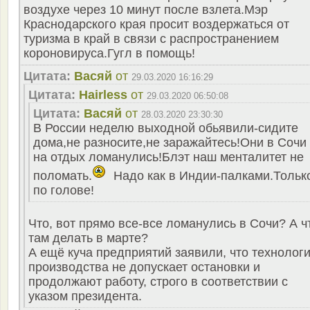
воздухе через 10 минут после взлета.Мэр
Краснодарского края просит воздержаться от
туризма в край в связи с распространением
короновируса.Гугл в помощь!
Цитата:
Васяй
от
29.03.2020 16:16:29
Цитата:
Hairless
от
29.03.2020 06:50:08
Цитата:
Васяй
от
28.03.2020 23:30:30
В России неделю выходной обьявили-сидите
дома,не разносите,не заражайтесь!Они в Сочи
на отдых ломанулись!Блэт наш менталитет не
поломать.
Надо как в Индии-палками.Тольк
по голове!
Что, вот прямо все-все ломанулись в Сочи? А ч
там делать в марте?
А ещё куча предприятий заявили, что технолог
производства не допускает остановки и
продолжают работу, строго в соответствии с
указом президента.