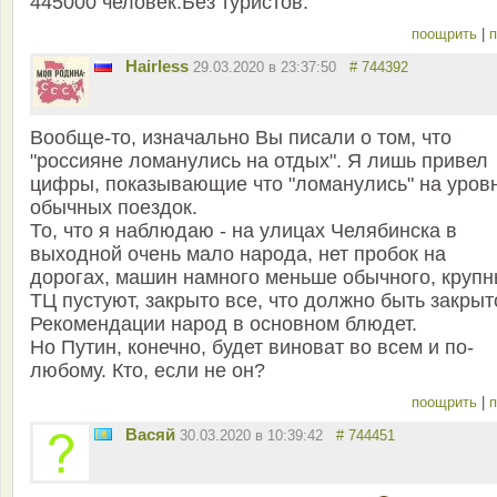
445000 человек.Без туристов.
поощрить
|
п
Hairless
29.03.2020 в 23:37:50
# 744392
Вообще-то, изначально Вы писали о том, что
"россияне ломанулись на отдых". Я лишь привел
цифры, показывающие что "ломанулись" на уров
обычных поездок.
То, что я наблюдаю - на улицах Челябинска в
выходной очень мало народа, нет пробок на
дорогах, машин намного меньше обычного, круп
ТЦ пустуют, закрыто все, что должно быть закрыт
Рекомендации народ в основном блюдет.
Но Путин, конечно, будет виноват во всем и по-
любому. Кто, если не он?
поощрить
|
п
Васяй
30.03.2020 в 10:39:42
# 744451