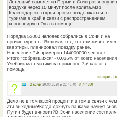
Летевший самолет из Перми в Сочи развернули 
воздухе через 10 минут после взлета.Мэр
Краснодарского края просит воздержаться от
туризма в край в связи с распространением
короновируса.Гугл в помощь!
Порядка 52000 человек собрались в Сочи и на
прочие курорты. Включая тех, кто там живёт, име
квартиры, планировал поездку ранее.
Население РФ примерно 144000000 человек.
Итого "собравшихся" - 0.036% от всего населения
Учебник математики за примерно 7-й класс в
помощь.
поощрить
|
п
Васяй
29.03.2020 в 22:48:40
# 744389
Дело не в том какой процент,а в том,в связи с чем
эти выходные!Когда дохнуть пачками начнут снов
Путин будет виноват?В Сочи население составля