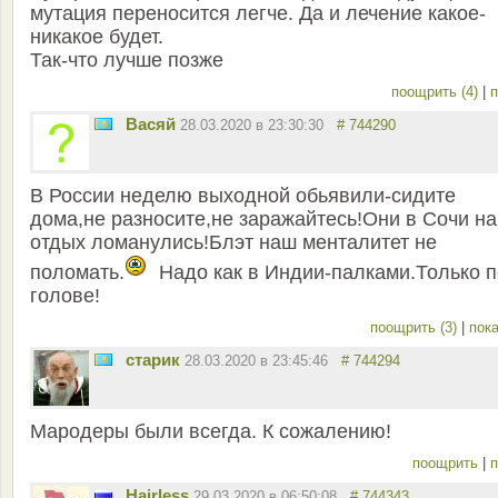
мутация переносится легче. Да и лечение какое-
никакое будет.
Так-что лучше позже
поощрить (4)
|
п
Васяй
28.03.2020 в 23:30:30
# 744290
В России неделю выходной обьявили-сидите
дома,не разносите,не заражайтесь!Они в Сочи на
отдых ломанулись!Блэт наш менталитет не
поломать.
Надо как в Индии-палками.Только п
голове!
поощрить (3)
|
пока
старик
28.03.2020 в 23:45:46
# 744294
Мародеры были всегда. К сожалению!
поощрить
|
п
Hairless
29.03.2020 в 06:50:08
# 744343