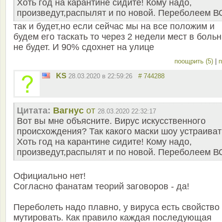
Хоть год на карантине сидите! Кому надо,
произведут,распылят и по новой. Переболеем В
так и будет,но если сейчас мы на все положим и
будем его таскать то через 2 недели мест в боль
не будет. И 90% сдохнет на улице
поощрить (5)
|
п
KS
28.03.2020 в 22:59:26
# 744288
Цитата:
Вагнус
от
28.03.2020 22:32:17
Вот вы мне объясните. Вирус искусственного
происхождения? Так какого маски шоу устраиват
Хоть год на карантине сидите! Кому надо,
произведут,распылят и по новой. Переболеем В
Официально нет!
Согласно фанатам теорий заговоров - да!
Переболеть надо плавно, у вируса есть свойство
мутировать. Как правило каждая последующая