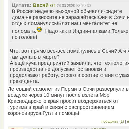
Цитата:
Васяй
от
28.03.2020 23:30:30
В России неделю выходной обьявили-сидите
дома,не разносите,не заражайтесь!Они в Сочи 
отдых ломанулись!Блэт наш менталитет не
поломать.
Надо как в Индии-палками.Только
по голове!
Что, вот прямо все-все ломанулись в Сочи? А чт
там делать в марте?
А ещё куча предприятий заявили, что технологи
производства не допускает остановки и
продолжают работу, строго в соответствии с ука
президента.
Летевший самолет из Перми в Сочи развернули в
воздухе через 10 минут после взлета.Мэр
Краснодарского края просит воздержаться от
туризма в край в связи с распространением
короновируса.Гугл в помощь!
поощрить (1)
|
п