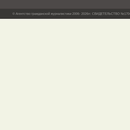
© Агентство гражданской журналистики 2006- 2026гг. СВИДЕТЕЛЬСТВО №17