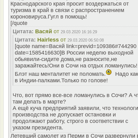
Краснодарского края просит воздержаться от
туризма в край в связи с распространением
короновируса.Гугл в помощь!
[/quote
Цитата:
Васяй
от
29.03.2020 16:16:29
Цитата:
Hairless
от
29.03.2020 06:50:08
[quote name=Васяй link=previd=109386#744290
date=1585416630]В России неделю выходной
обьявили-сидите дома,не разносите,не
заражайтесь!Они в Сочи на отдых ломанулись!
Блэт наш менталитет не поломать.
Надо ка
в Индии-палками.Только по голове!
Что, вот прямо все-все ломанулись в Сочи? А ч
там делать в марте?
А ещё куча предприятий заявили, что технолог
производства не допускает остановки и
продолжают работу, строго в соответствии с
указом президента.
Летевший самолет из Перми в Сочи развернули 