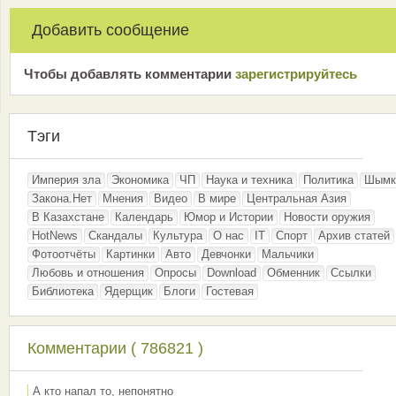
Добавить сообщение
Чтобы добавлять комментарии
зарeгиcтрирyйтeсь
Тэги
Империя зла
Экономика
ЧП
Наука и техника
Политика
Шымк
Закона.Нет
Мнения
Видео
В мире
Центральная Азия
В Казахстане
Календарь
Юмор и Истории
Новости оружия
HotNews
Скандалы
Культура
О нас
IT
Спорт
Архив статей
Фотоотчёты
Картинки
Авто
Девчонки
Мальчики
Любовь и отношения
Опросы
Download
Обменник
Ссылки
Библиотека
Ядерщик
Блоги
Гостевая
Комментарии ( 786821 )
А кто напал то, непонятно