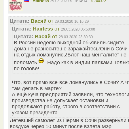
Hairless
29.03.2020 в 19:14:14
# 744372
Цитата:
Васяй
от
29.03.2020 16:16:29
Цитата:
Hairless
от
29.03.2020 06:50:08
Цитата:
Васяй
от
28.03.2020 23:30:30
В России неделю выходной обьявили-сидите
дома,не разносите,не заражайтесь!Они в Сочи
на отдых ломанулись!Блэт наш менталитет не
поломать.
Надо как в Индии-палками.Тольк
по голове!
Что, вот прямо все-все ломанулись в Сочи? А ч
там делать в марте?
А ещё куча предприятий заявили, что технолог
производства не допускает остановки и
продолжают работу, строго в соответствии с
указом президента.
Летевший самолет из Перми в Сочи развернули 
воздухе через 10 минут после взлета.Мэр