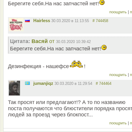
Берегите себя.На нас запчастей нет!
поощрить
|
п
Hairless
30.03.2020 в 11:13:55
# 744458
Цитата:
Васяй
от
30.03.2020 10:39:42
Берегите себя.На нас запчастей нет!
Дезинфекция - нашефсе
!
поощрить
|
п
jumanjiqz
30.03.2020 в 11:29:54
# 744464
Так просят или предлагают!? А то по названию
поста получаются что блюстители порядка просят
людей за проезд через блокпост...
поощрить
|
п