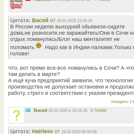
Цитата:
Васяй
от
28.03.2020 23:30:30
В России неделю выходной обьявили-сидите
дома,не разносите,не заражайтесь!Они в Сочи н
отдых ломанулись!Блэт наш менталитет не
поломать.
Надо как в Индии-палками.Только 
голове!
Что, вот прямо все-все ломанулись в Сочи? А что
там делать в марте?
А ещё куча предприятий заявили, что технология
производства не допускает остановки и продолж
работу, строго в соответствии с указом президент
поощрить
|
п
Васяй
29.03.2020 в 16:16:29
# 744366
Цитата:
Hairless
от
29.03.2020 06:50:08