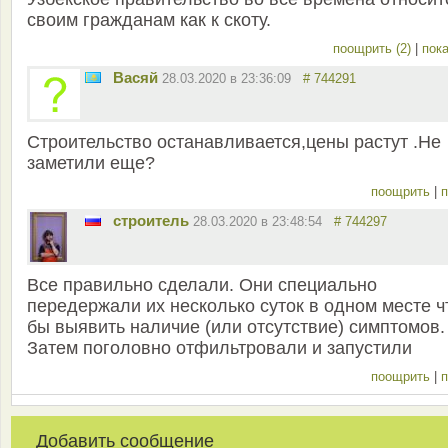
своим гражданам как к скоту.
поощрить (2)
|
пока
Васяй
28.03.2020 в 23:36:09
# 744291
Строительство останавливается,цены растут .Не
заметили еще?
поощрить
|
п
строитель
28.03.2020 в 23:48:54
# 744297
Все правильно сделали. Они специально
передержали их несколько суток в одном месте ч
бы выявить наличие (или отсутствие) симптомов.
Затем поголовно отфильтровали и запустили
поощрить
|
п
Добавить сообщение