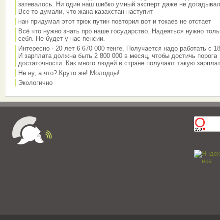
затевалось. Ни один наш шибко умный эксперт даже не догадывал
Все то думали, что жана казахстан наступит
нан придумал этот трюк путин повторил вот и токаев не отстает
Всё что нужно знать про наше государство. Надеяться нужно толь
себя. Не будет у нас пенсии.
Интересно - 20 лет 6 670 000 тенге. Получается надо работать с 18
И зарплата должна быть 2 800 000 в месяц, чтобы достичь порога
достаточности. Как много людей в стране получают такую зарплат
Не ну, а что? Круто же! Молодцы!
Экологично