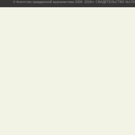
© Агентство гражданской журналистики 2006- 2026гг. СВИДЕТЕЛЬСТВО №17