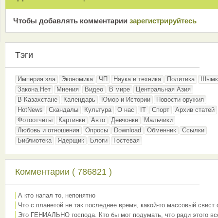
Чтобы добавлять комментарии
зарeгиcтрирyйтeсь
Тэги
Империя зла
Экономика
ЧП
Наука и техника
Политика
Шымк
Закона.Нет
Мнения
Видео
В мире
Центральная Азия
В Казахстане
Календарь
Юмор и Истории
Новости оружия
HotNews
Скандалы
Культура
О нас
IT
Спорт
Архив статей
Фотоотчёты
Картинки
Авто
Девчонки
Мальчики
Любовь и отношения
Опросы
Download
Обменник
Ссылки
Библиотека
Ядерщик
Блоги
Гостевая
Комментарии ( 786821 )
А кто напал то, непонятно
Что с планетой не так последнее время, какой-то массовый свист
Это ГЕНИАЛЬНО господа. Кто бы мог подумать, что ради этого вс