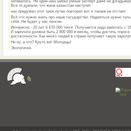
затевалось. Ни один наш шибко умный эксперт даже не догадывал
Все то думали, что жана казахстан наступит
нан придумал этот трюк путин повторил вот и токаев не отстает
Всё что нужно знать про наше государство. Надеяться нужно толь
себя. Не будет у нас пенсии.
Интересно - 20 лет 6 670 000 тенге. Получается надо работать с 18
И зарплата должна быть 2 800 000 в месяц, чтобы достичь порога
достаточности. Как много людей в стране получают такую зарплат
Не ну, а что? Круто же! Молодцы!
Экологично