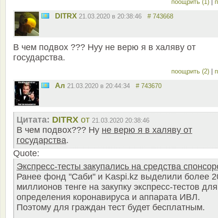
поощрить (1)
|
п
DITRX
21.03.2020 в 20:38:46
# 743668
В чем подвох ??? Нуу не верю я в халяву от
государства.
поощрить (2)
|
п
Ал
21.03.2020 в 20:44:34
# 743670
Цитата:
DITRX
от
21.03.2020 20:38:46
В чем подвох??? Ну
не верю я в халяву от
государства
.
Quote:
Экспресс-тесты закупались на средства спонсор
Ранее фонд "Саби" и Kaspi.kz выделили более 2
миллионов тенге на закупку экспресс-тестов для
определения коронавируса и аппарата ИВЛ.
Поэтому для граждан тест будет бесплатным.
...