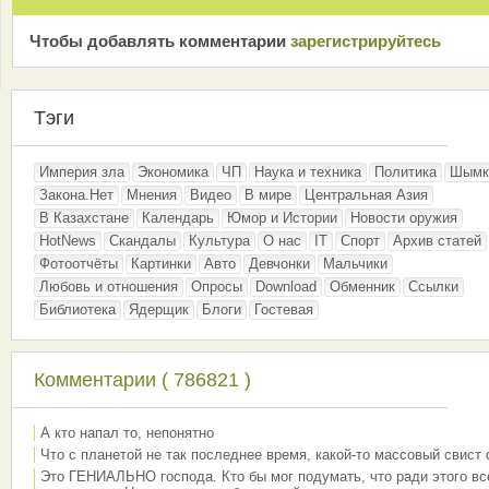
Чтобы добавлять комментарии
зарeгиcтрирyйтeсь
Тэги
Империя зла
Экономика
ЧП
Наука и техника
Политика
Шымк
Закона.Нет
Мнения
Видео
В мире
Центральная Азия
В Казахстане
Календарь
Юмор и Истории
Новости оружия
HotNews
Скандалы
Культура
О нас
IT
Спорт
Архив статей
Фотоотчёты
Картинки
Авто
Девчонки
Мальчики
Любовь и отношения
Опросы
Download
Обменник
Ссылки
Библиотека
Ядерщик
Блоги
Гостевая
Комментарии ( 786821 )
А кто напал то, непонятно
Что с планетой не так последнее время, какой-то массовый свист
Это ГЕНИАЛЬНО господа. Кто бы мог подумать, что ради этого вс