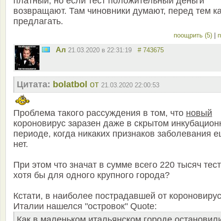
платный, но если тест положительный деньги
возвращают. Там чиновники думают, перед тем к
предлагать.
поощрить (5)
|
п
Ал
21.03.2020 в 22:31:19
# 743675
Цитата:
bolatbol
от
21.03.2020 22:00:53
Проблема такого рассуждения в том, что
новый
короновирус заразен даже в скрытом инкубацион
периоде, когда никаких признаков заболевания 
нет.
При этом что значат в сумме всего 220 тысяч тес
хотя бы для одного крупного города?
Кстати, в наиболее пострадавшей от короновиру
Италии нашелся "островок" Quote:
Как
в маленьком
итальянском городе остановил