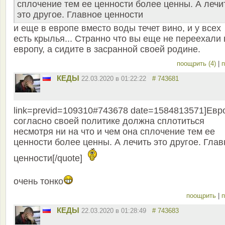
сплочение тем ее ценности более ценны. А лечи
это другое. Главное ценности
и еще в европе вместо воды течет вино, и у всех
есть крылья... Странно что вы еще не переехали 
европу, а сидите в засранной своей родине.
поощрить (4)
|
п
КЕДЫ
22.03.2020 в 01:22:22
# 743681
link=previd=109310#743678 date=1584813571]Евр
согласно своей политике должна сплотиться
несмотря ни на что и чем она сплочение тем ее
ценности более ценны. А лечить это другое. Гла
ценности[/quote]
очень тонко
поощрить
|
п
КЕДЫ
22.03.2020 в 01:28:49
# 743683