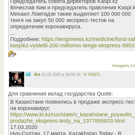
Председатель совета директоров Kaspi.kz
Вячеслав Ким и председатель правления Kaspi.
Михаил Ломтадзе также выделяют 100 000 000
тенге на закуп 50 000 экспресс-тестов на
определение коронавируса.
...
Подробнее:
https://tengrinews.kz/medicine/fond-sa
kaspikz-vyidelili-200-millionov-tenge-ekspress-3953
поощрить
|
п
Ал
21.03.2020 в 20:55:16
# 743671
Для сравнения вклад государства Quote:
В Казахстане появились в продаже экспресс-тес
на коронавирус
https://www.kt.kz/rus/state/v_kazahstane_poyavilis
prodazhe_ekspress-testy_na_1377895833.html
17.03.2020
Нур-Султан. 17 марта. Kazakhstan Today - В