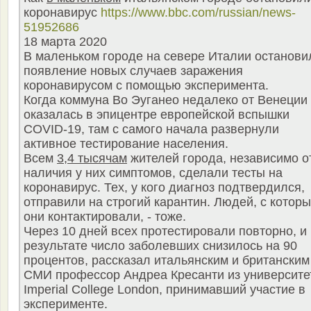
коронавирус
https://www.bbc.com/russian/news-
51952686
18 марта 2020
В маленьком городе на севере Италии останови
появление новых случаев заражения
коронавирусом с помощью эксперимента.
Когда коммуна Во Эуганео недалеко от Венеции
оказалась в эпицентре европейской вспышки
COVID-19, там с самого начала развернули
активное тестирование населения.
Всем
3,4 тысячам
жителей города, независимо о
наличия у них симптомов, сделали тесты на
коронавирус. Тех, у кого диагноз подтвердился,
отправили на строгий карантин. Людей, с котор
они контактировали, - тоже.
Через 10 дней всех протестировали повторно, и 
результате число заболевших снизилось на 90
процентов, рассказал итальянским и британским
СМИ профессор Андреа Кресанти из университе
Imperial College London, принимавший участие в
эксперименте.