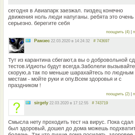
сегодня в Авиапарк заезжал. пиздец конечно
движения ноль люди напуганы. ребята это очень
серьезно. берегите себя
поощрить (4)
|
п
Рамзес
22.03.2020 в 14:24:32
# 743697
Тут из карантина сбегают,а вы о добровольной с
тестов.Идиоты будут всегда.Заболели вызывайте
скорую,а так по меньше шарахайтесь по людным
местам - мойте руки и опу.Всем здоровья и с
праздником !
поощрить (2)
|
п
sirgely
22.03.2020 в 17:12:55
# 743719
Смысла нету проходить тест на вирус. Пока сдал
был здоровый, дошел до дома можешь подхвати
болезнь. Так что лучше дома посидеть, здоровее