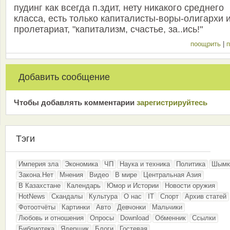
пудинг как всегда п.здит, нету никакого среднего
класса, есть только капиталисты-воры-олигархи 
пролетариат, "капитализм, счастье, за..ись!"
поощрить
|
п
Добавить сообщение
Чтобы добавлять комментарии
зарeгиcтрирyйтeсь
Тэги
Империя зла
Экономика
ЧП
Наука и техника
Политика
Шымк
Закона.Нет
Мнения
Видео
В мире
Центральная Азия
В Казахстане
Календарь
Юмор и Истории
Новости оружия
HotNews
Скандалы
Культура
О нас
IT
Спорт
Архив статей
Фотоотчёты
Картинки
Авто
Девчонки
Мальчики
Любовь и отношения
Опросы
Download
Обменник
Ссылки
Библиотека
Ядерщик
Блоги
Гостевая