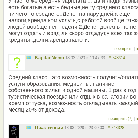
У нас то же средняя зарплата ... Да и люди разны
есть богатые а есть бедные,не ту среднего класс
ни чего то среднего..Денег на пару дней,а еще
налоги,аренда,ком.услуги,с работой вообще тяжк
людей вообще нет недели 2.Денег должны но не
могут отдать и вряд ли скоро отдадут,у всех так ж
кредиты ,долги,аренда,налоги.
поощрить
|
п
KapitanNemo
18.03.2020 в 19:47:33
# 743314
Средний класс - это возможность получить/оплат
услуги образования, медицины, наличие
собственного жилья и одной машины, 1 раз в год
туристическая поездка или отдых в санатории во
время отпуска, возможность откладывать каждый
месяц 20% от дохода.
поощрить (7)
|
п
Практичный
18.03.2020 в 23:09:03
# 743328