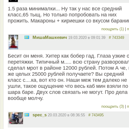
1.5 раза минималки... Ну так у нас все средний
класс,65 тыщ. Но только попробовать на них
прожить. Макароны + кириешки со вкусом барани
поощрить (1)
|
п
MишаМашкевич
19.03.2020 в 09:01:39
# 743349
Бесит он меня. Хитер как бобер гад. Глаза узкие 
перетяжки. Типичный м..... всю страну разворовал
сделал мрот в районе 12000 рублей. Потом А че,
же целых 25000 рублей получаете? Вы средний
класс с....ка, вот кто он. Наши меж тем далеко не
ушли, такое ощущение что весь каб мин взяли по
шара баре. Двух слов связать не могут. Про дела
вообще молчу.
поощрить (3)
|
п
spec_s
20.03.2020 в 08:36:55
# 743495