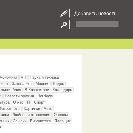
Добавить новость
Экономика
ЧП
Наука и техника
кент
Закона.Нет
Мнения
Видео
альная Азия
В Казахстане
Календарь
и
Новости оружия
HotNews
ьтура
О нас
IT
Спорт
Фотоотчёты
Картинки
Авто
ьчики
Любовь и отношения
Опросы
енник
Ссылки
Библиотека
Ядерщик
я