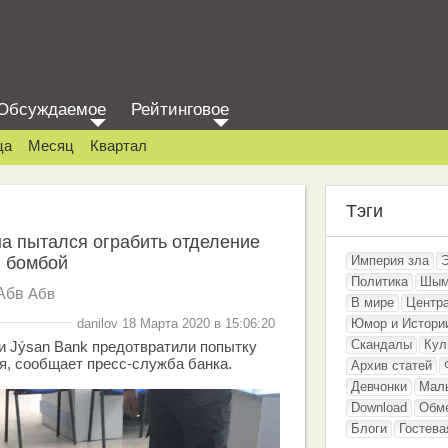
Обсуждаемое
Рейтинговое
ца
Месяц
Квартал
Тэги
а пытался ограбить отделение
я бомбой
Империя зла
Политика
Шым
Абв
Абв
В мире
Центр
danilov 18 Марта 2020 в 15:06:20
Юмор и Истори
Скандалы
Кул
и Jýsan Bank предотвратили попытку
я, сообщает пресс-служба банка.
Архив статей
Девчонки
Мал
Download
Обм
Блоги
Гостева