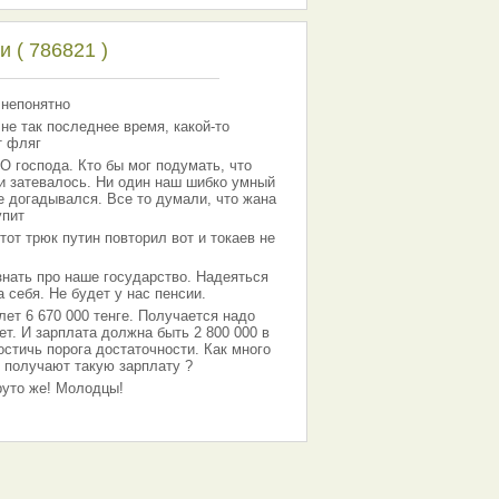
 ( 786821 )
 непонятно
 не так последнее время, какой-то
т фляг
господа. Кто бы мог подумать, что
 и затевалось. Ни один наш шибко умный
е догадывался. Все то думали, что жана
упит
тот трюк путин повторил вот и токаев не
знать про наше государство. Надеяться
 себя. Не будет у нас пенсии.
лет 6 670 000 тенге. Получается надо
ет. И зарплата должна быть 2 800 000 в
остичь порога достаточности. Как много
 получают такую зарплату ?
Круто же! Молодцы!