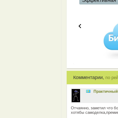
Эффективная 
Комментарии,
по ре
Практичный
Отчаянно, заметил что б
хотябы самоделка,преми