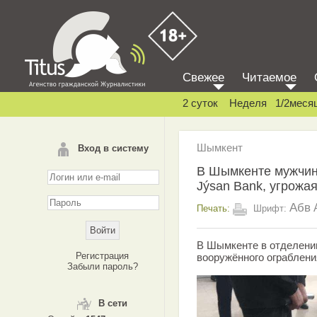
Свежее
Читаемое
2 суток
Неделя
1/2меся
Шымкент
Вход в систему
В Шымкенте мужчин
Jýsan Bank, угрожа
Абв
Печать:
Шрифт:
В Шымкенте в отделени
Регистрация
вооружённого ограблени
Забыли пароль?
В сети