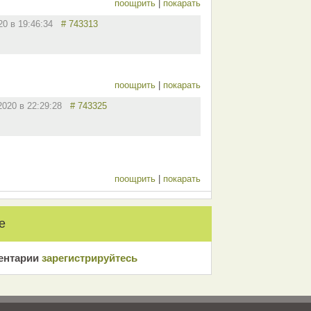
поощрить
|
покарать
020 в 19:46:34
# 743313
поощрить
|
покарать
.2020 в 22:29:28
# 743325
поощрить
|
покарать
е
ентарии
зарeгиcтрирyйтeсь