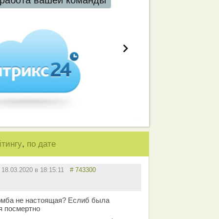
работа вашей команды
,
йтингу
по дате
18.03.2020 в 18:15:11
# 743300
омба не настоящая? Еслиб была
я посмертно