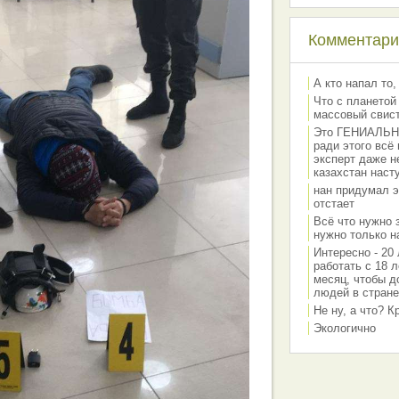
Комментарии
А кто напал то,
Что с планетой
массовый свис
Это ГЕНИАЛЬНО 
ради этого всё
эксперт даже н
казахстан наст
нан придумал э
отстает
Всё что нужно 
нужно только на
Интересно - 20 
работать с 18 л
месяц, чтобы д
людей в стране
Не ну, а что? 
Экологично