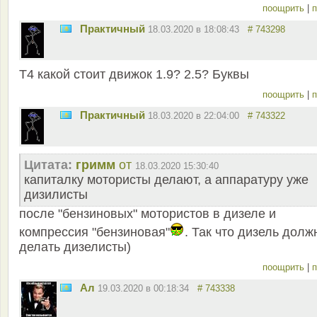
поощрить
|
п
Практичный
18.03.2020 в 18:08:43
# 743298
Т4 какой стоит движок 1.9? 2.5? Буквы
поощрить
|
п
Практичный
18.03.2020 в 22:04:00
# 743322
Цитата:
гримм
от
18.03.2020 15:30:40
капиталку мотористы делают, а аппаратуру уже
дизилисты
после "бензиновых" мотористов в дизеле и
компрессия "бензиновая"
. Так что дизель дол
делать дизелисты)
поощрить
|
п
Ал
19.03.2020 в 00:18:34
# 743338