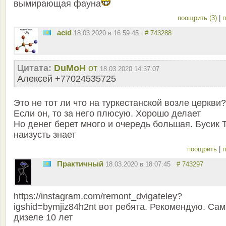
вымирающая фауна
поощрить (3)
|
п
acid
18.03.2020 в 16:59:45
# 743288
Цитата:
DuMoH
от
18.03.2020 14:37:07
Алексей +77024535725
Это не тот ли что на туркестанской возле церкви?
Если он, то за него плюсую. Хорошо делает
Но денег берет много и очередь большая. Бусик 
наизусть знает
поощрить
|
п
Практичный
18.03.2020 в 18:07:45
# 743297
https://instagram.com/remont_dvigateley?
igshid=bymjiz84h2nt вот ребята. Рекомендую. Сам
дизеле 10 лет