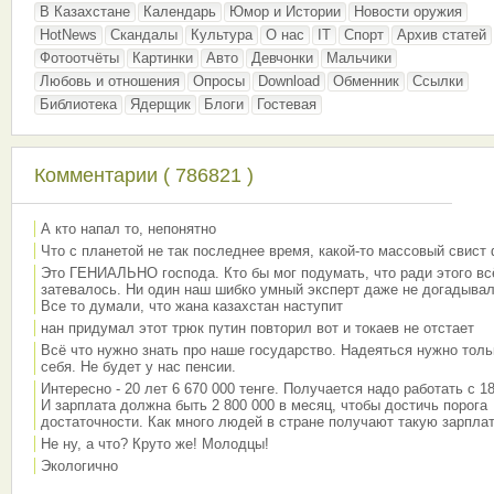
В Казахстане
Календарь
Юмор и Истории
Новости оружия
HotNews
Скандалы
Культура
О нас
IT
Спорт
Архив статей
Фотоотчёты
Картинки
Авто
Девчонки
Мальчики
Любовь и отношения
Опросы
Download
Обменник
Ссылки
Библиотека
Ядерщик
Блоги
Гостевая
Комментарии ( 786821 )
А кто напал то, непонятно
Что с планетой не так последнее время, какой-то массовый свист
Это ГЕНИАЛЬНО господа. Кто бы мог подумать, что ради этого вс
затевалось. Ни один наш шибко умный эксперт даже не догадывал
Все то думали, что жана казахстан наступит
нан придумал этот трюк путин повторил вот и токаев не отстает
Всё что нужно знать про наше государство. Надеяться нужно толь
себя. Не будет у нас пенсии.
Интересно - 20 лет 6 670 000 тенге. Получается надо работать с 18
И зарплата должна быть 2 800 000 в месяц, чтобы достичь порога
достаточности. Как много людей в стране получают такую зарплат
Не ну, а что? Круто же! Молодцы!
Экологично