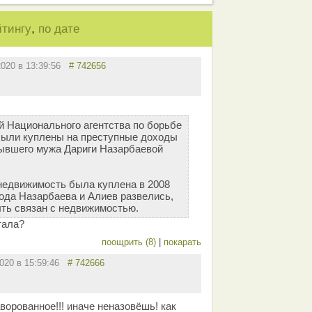
,
йтингу
по дате
2020 в 13:39:56
# 742656
 Национального агентства по борьбе
были куплены на преступные доходы
ывшего мужа Дариги Назарбаевой
 недвижимость была куплена в 2008
спода Назарбаева и Алиев развелись,
ыть связан с недвижимостью.
тала?
поощрить (8)
|
покарать
2020 в 15:59:46
# 742666
орованное!!! иначе неназовёшь! как