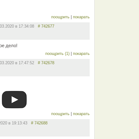
поощрить
|
покарать
.03.2020 в 17:34:08
# 742677
ое дело!
поощрить (1)
|
покарать
.03.2020 в 17:47:52
# 742678
поощрить
|
покарать
2020 в 19:13:43
# 742688