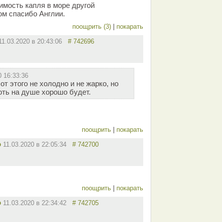
имость капля в море другой
ом спасибо Англии.
поощрить (3)
|
покарать
11.03.2020 в 20:43:06
# 742696
0 16:33:36
от этого не холодно и не жарко, но
оть на душе хорошо будет.
поощрить
|
покарать
o
11.03.2020 в 22:05:34
# 742700
поощрить
|
покарать
o
11.03.2020 в 22:34:42
# 742705