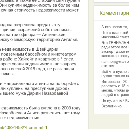
рбаева, а также ее старший сын Нурали
 Они купили недвижимость за более чем
ночная стоимость недвижимости может
Комментарии
ондона разрешила придать эту
А кто напал то,
 приняв возражений собственников.
Что с планетой
на на три офшора — Антильские
массовый свис
анскую заморскую территорию Ангилья.
Это ГЕНИАЛЬНО 
ради этого всё
а недвижимость в Швейцарии
эксперт даже н
с подземным бассейном и кинотеатром
казахстан наст
 районе Хайгейт и квартире в Челси.
нан придумал э
 арестовали недвижимость по запросу
отстает
анов весной 2019 года, не разглашая
Всё что нужно 
нников.
нужно только на
Интересно - 20 
 Национального агентства по борьбе с
работать с 18 л
ыли куплены на преступные доходы
месяц, чтобы д
бывшего мужа Дариги Назарбаевой
людей в стране
Не ну, а что? 
Экологично
 недвижимость была куплена в 2008 году
 Назарбаева и Алиев развелись, поэтому
ан с недвижимостью.
dent/40894458/?frommail=1