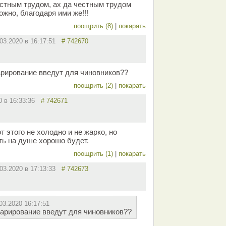
естным трудом, ах да честным трудом
ожно, благодаря ими же!!!
поощрить (8)
|
покарать
.03.2020 в 16:17:51
# 742670
арирование введут для чиновников??
поощрить (2)
|
покарать
20 в 16:33:36
# 742671
т этого не холодно и не жарко, но
ть на душе хорошо будет.
поощрить (1)
|
покарать
.03.2020 в 17:13:33
# 742673
03.2020 16:17:51
ларирование введут для чиновников??