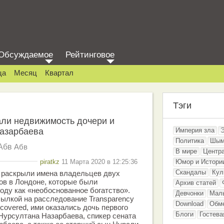
Обсуждаемое
Рейтинговое
ца
Месяц
Квартал
Тэги
али недвижимость дочери и
Назарбаева
Империя зла
Политика
Шым
Абв
Абв
В мире
Центр
piratkz
11 Марта 2020 в 12:25:36
Юмор и Истори
Скандалы
Кул
 раскрыли имена владельцев двух
ов в Лондоне, которые были
Архив статей
оду как «необоснованное богатство».
Девчонки
Мал
ылкой на расследование Transparency
Download
Обм
Uncovered, ими оказались дочь первого
Блоги
Гостева
Нурсултана Назарбаева, спикер сената