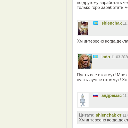
по другому заработать ч
только горб заработать м
shlenchak
11
Хм интересно когда декл
lado
11.03.20
Пусть все отожмут! Мне о
пусть лучше отожмут! Хо
андремас
11
Цитата:
shlenchak
от
11.
Хм интересно когда дек