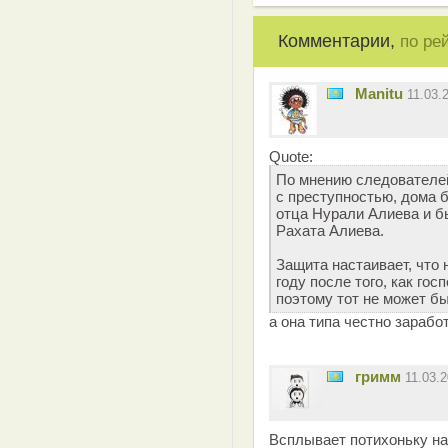
Комментарии,
по ре
Manitu
11.03.
Quote:
По мнению следователей
с преступностью, дома 
отца Нурали Алиева и б
Рахата Алиева.
Защита настаивает, что
году после того, как го
поэтому тот не может б
а она типа честно зарабо
гримм
11.03.
Всплывает потихоньку нав