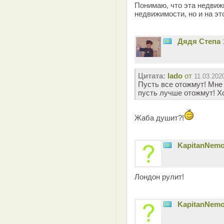
Понимаю, что эта недвиж
недвижимости, но и на эт
Дядя Степа
Цитата:
lado
от
11.03.202
Пусть все отожмут! Мне 
пусть лучше отожмут! Х
Жаба душит?!
KapitanNem
Лондон рулит!
KapitanNem