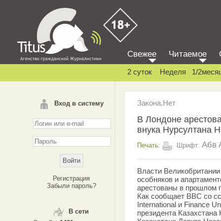
Свежее
Читаемое
2 суток
Неделя
1/2меся
Закона.Нет
Вход в систему
В Лондоне арестов
внука Нурсултана 
Абв
Печать:
Шрифт:
Власти Великобритании
Регистрация
особняков и апартамент
Забыли пароль?
арестованы в прошлом г
Как сообщает BBC со сс
International и Finance 
В сети
президента Казахстана 