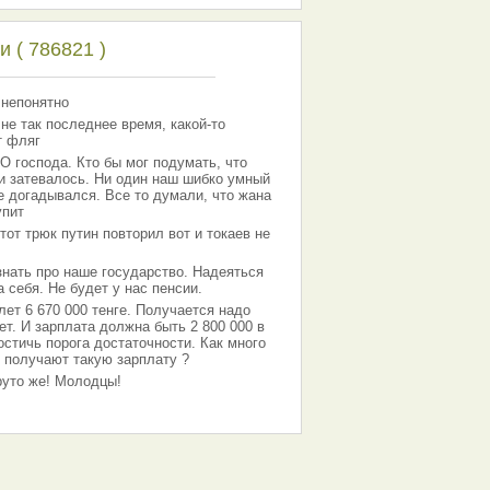
 ( 786821 )
 непонятно
 не так последнее время, какой-то
т фляг
господа. Кто бы мог подумать, что
 и затевалось. Ни один наш шибко умный
е догадывался. Все то думали, что жана
упит
тот трюк путин повторил вот и токаев не
знать про наше государство. Надеяться
 себя. Не будет у нас пенсии.
лет 6 670 000 тенге. Получается надо
ет. И зарплата должна быть 2 800 000 в
остичь порога достаточности. Как много
 получают такую зарплату ?
Круто же! Молодцы!