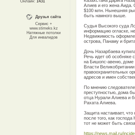
Казахстана Дарига Наза
Онлайн:
1431
Алиев и его жена Аида.
$100 млн. Нынешняя ры
быть намного выше.
Друзья сайта
Сервис +
Судья Высокого суда Л
www.stimeks.kz
информацию огласке, не
Натяжные потолки
Недвижимость оформле
Для инвалидов
острова, Панаму и брит
Дочь Назарбаева купил
Речь идет об особняке 
на Бишопс-авеню, доме в
Власти Великобритании
правоохранительных орг
адресов и имен собстве
По мнению следователей
преступностью, дома б
отца Нурали Алиева и 
Рахата Алиева.
Защита настаивает, что
после того, как господа
тот не может быть связ
https://news.mail.ru/inci