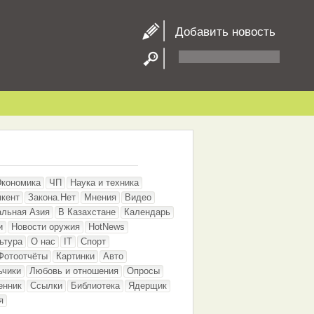
Добавить новость
Экономика
ЧП
Наука и техника
кент
Закона.Нет
Мнения
Видео
альная Азия
В Казахстане
Календарь
и
Новости оружия
HotNews
ьтура
О нас
IT
Спорт
Фотоотчёты
Картинки
Авто
ьчики
Любовь и отношения
Опросы
енник
Ссылки
Библиотека
Ядерщик
я