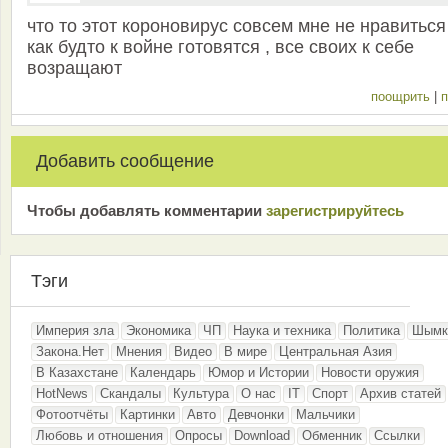
что то этот короновирус совсем мне не нравиться 
как будто к войне готовятся , все своих к себе
возращают
поощрить
|
п
Добавить сообщение
Чтобы добавлять комментарии
зарeгиcтрирyйтeсь
Тэги
Империя зла
Экономика
ЧП
Наука и техника
Политика
Шымк
Закона.Нет
Мнения
Видео
В мире
Центральная Азия
В Казахстане
Календарь
Юмор и Истории
Новости оружия
HotNews
Скандалы
Культура
О нас
IT
Спорт
Архив статей
Фотоотчёты
Картинки
Авто
Девчонки
Мальчики
Любовь и отношения
Опросы
Download
Обменник
Ссылки