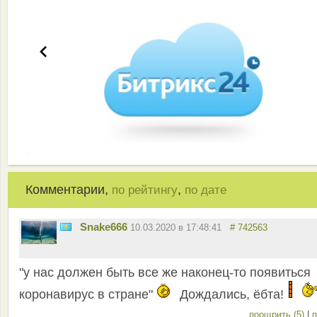
Комментарии,
,
по рейтингу
по дате
Snake666
10.03.2020 в 17:48:41
# 742563
"у нас должен быть все же наконец-то появиться
коронавирус в стране"
Дождались, ёбта!
поощрить (5)
|
п