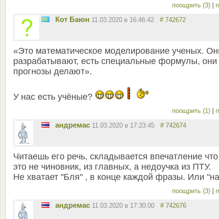
поощрить (3)
|
п
Кот Баюн
11.03.2020 в 16:46:42
# 742672
«Это математическое моделирование ученых. Он
разрабатывают, есть специальные формулы, они
прогнозы делают».
У нас есть учёные?
поощрить (1)
|
п
андремас
11.03.2020 в 17:23:45
# 742674
Читаешь его речь, складывается впечатление что
это не чиновник, из главных, а недоучка из ПТУ.
Не хватает "Бля" , в конце каждой фразы. Или "на
поощрить (3)
|
п
андремас
11.03.2020 в 17:30:00
# 742676