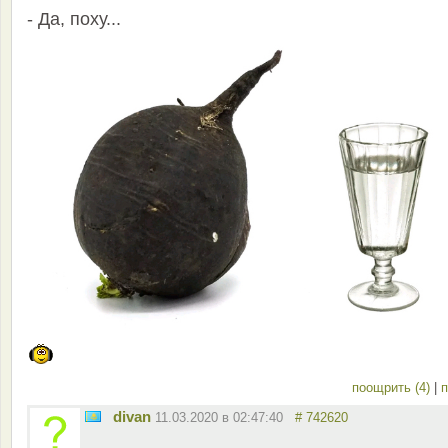
- Да, поху...
поощрить (4)
|
п
divan
11.03.2020 в 02:47:40
# 742620