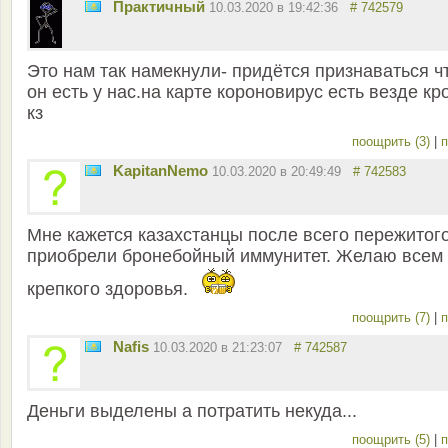
Практичный
10.03.2020 в 19:42:36
# 742579
Это нам так намекнули- придётся признаваться ч
он есть у нас.на карте короновирус есть везде кр
кз
поощрить (3)
|
п
KapitanNemo
10.03.2020 в 20:49:49
# 742583
Мне кажется казахстанцы после всего пережитог
приобрели бронебойный иммунитет. Желаю всем
крепкого здоровья.
поощрить (7)
|
п
Nafis
10.03.2020 в 21:23:07
# 742587
Деньги выделены а потратить некуда...
поощрить (5)
|
п