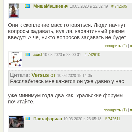
MишаМашкевич
10.03.2020 в 22:32:49
# 742605
Они к скопление масс готовяться. Люди начнут
вопросы задавать, вуа ля, карантинный режим
введут! А че, никто вопросов задавать не будет
поощрить (2)
|
п
acid
10.03.2020 в 23:00:31
# 742610
Цитата:
Versus
от
10.03.2020 18:14:05
Расслабьтесь мне кажется он уже давно у нас
уже минимум года два как. Уральские форумы
почитайте.
поощрить (1)
|
п
Пастафариан
10.03.2020 в 23:05:18
# 742611