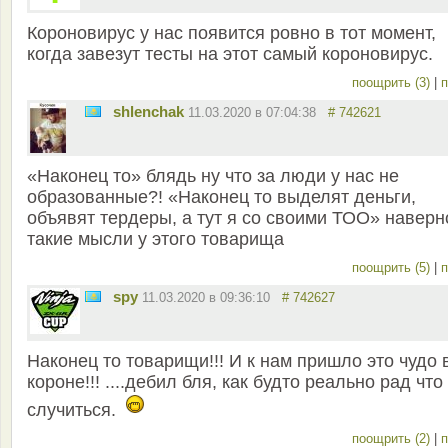
Короновирус у нас появится ровно в тот момент,
когда завезут тесты на этот самый короновирус.
поощрить (3)
|
п
shlenchak
11.03.2020 в 07:04:38
# 742621
«Наконец то» блядь ну что за люди у нас не
образованные?! «Наконец то выделят деньги,
объявят тердеры, а тут я со своими ТОО» наверн
такие мысли у этого товарища
поощрить (5)
|
п
spy
11.03.2020 в 09:36:10
# 742627
Наконец то товарищи!!! И к нам пришло это чудо 
короне!!! ....дебил бля, как будто реально рад что
случиться.
поощрить (2)
|
п