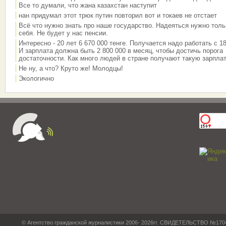
Все то думали, что жана казахстан наступит
нан придумал этот трюк путин повторил вот и токаев не отстает
Всё что нужно знать про наше государство. Надеяться нужно толь
себя. Не будет у нас пенсии.
Интересно - 20 лет 6 670 000 тенге. Получается надо работать с 18
И зарплата должна быть 2 800 000 в месяц, чтобы достичь порога
достаточности. Как много людей в стране получают такую зарплат
Не ну, а что? Круто же! Молодцы!
Экологично
© Агентство гражданской журналистики 2006- 2026гг. СВИДЕТЕЛЬСТВО №17