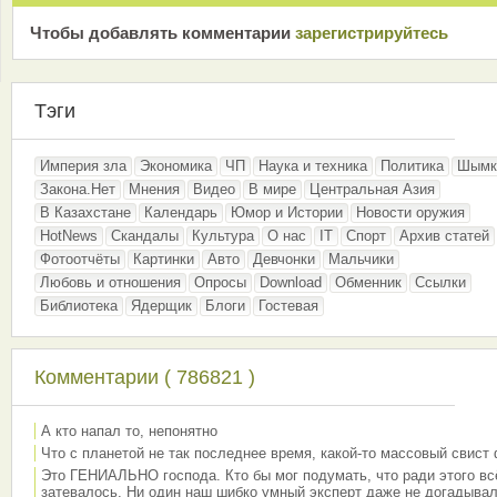
Чтобы добавлять комментарии
зарeгиcтрирyйтeсь
Тэги
Империя зла
Экономика
ЧП
Наука и техника
Политика
Шымк
Закона.Нет
Мнения
Видео
В мире
Центральная Азия
В Казахстане
Календарь
Юмор и Истории
Новости оружия
HotNews
Скандалы
Культура
О нас
IT
Спорт
Архив статей
Фотоотчёты
Картинки
Авто
Девчонки
Мальчики
Любовь и отношения
Опросы
Download
Обменник
Ссылки
Библиотека
Ядерщик
Блоги
Гостевая
Комментарии ( 786821 )
А кто напал то, непонятно
Что с планетой не так последнее время, какой-то массовый свист
Это ГЕНИАЛЬНО господа. Кто бы мог подумать, что ради этого вс
затевалось. Ни один наш шибко умный эксперт даже не догадывал