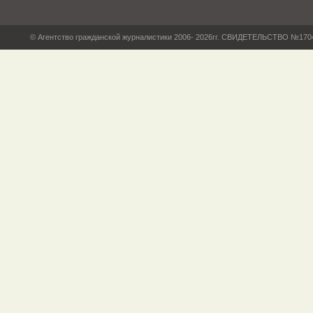
© Агентство гражданской журналистики 2006- 2026гг. СВИДЕТЕЛЬСТВО №17