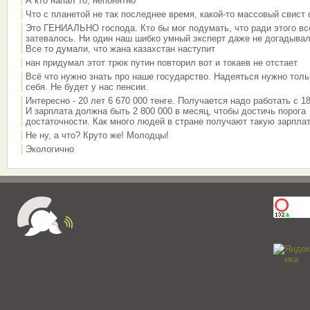
А кто напал то, непонятно
Что с планетой не так последнее время, какой-то массовый свист
Это ГЕНИАЛЬНО господа. Кто бы мог подумать, что ради этого вс
затевалось. Ни один наш шибко умный эксперт даже не догадывал
Все то думали, что жана казахстан наступит
нан придумал этот трюк путин повторил вот и токаев не отстает
Всё что нужно знать про наше государство. Надеяться нужно толь
себя. Не будет у нас пенсии.
Интересно - 20 лет 6 670 000 тенге. Получается надо работать с 18
И зарплата должна быть 2 800 000 в месяц, чтобы достичь порога
достаточности. Как много людей в стране получают такую зарплат
Не ну, а что? Круто же! Молодцы!
Экологично