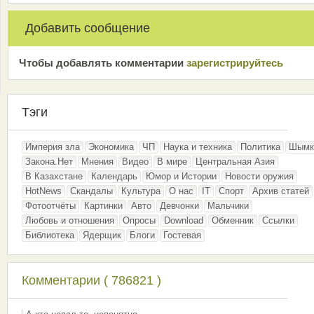
Добавить сообщение
Чтобы добавлять комментарии
зарeгиcтрирyйтeсь
Тэги
Империя зла
Экономика
ЧП
Наука и техника
Политика
Шымк
Закона.Нет
Мнения
Видео
В мире
Центральная Азия
В Казахстане
Календарь
Юмор и Истории
Новости оружия
HotNews
Скандалы
Культура
О нас
IT
Спорт
Архив статей
Фотоотчёты
Картинки
Авто
Девчонки
Мальчики
Любовь и отношения
Опросы
Download
Обменник
Ссылки
Библиотека
Ядерщик
Блоги
Гостевая
Комментарии ( 786821 )