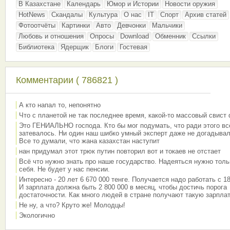
В Казахстане
Календарь
Юмор и Истории
Новости оружия
HotNews
Скандалы
Культура
О нас
IT
Спорт
Архив статей
Фотоотчёты
Картинки
Авто
Девчонки
Мальчики
Любовь и отношения
Опросы
Download
Обменник
Ссылки
Библиотека
Ядерщик
Блоги
Гостевая
Комментарии ( 786821 )
А кто напал то, непонятно
Что с планетой не так последнее время, какой-то массовый свист
Это ГЕНИАЛЬНО господа. Кто бы мог подумать, что ради этого вс
затевалось. Ни один наш шибко умный эксперт даже не догадывал
Все то думали, что жана казахстан наступит
нан придумал этот трюк путин повторил вот и токаев не отстает
Всё что нужно знать про наше государство. Надеяться нужно толь
себя. Не будет у нас пенсии.
Интересно - 20 лет 6 670 000 тенге. Получается надо работать с 18
И зарплата должна быть 2 800 000 в месяц, чтобы достичь порога
достаточности. Как много людей в стране получают такую зарплат
Не ну, а что? Круто же! Молодцы!
Экологично