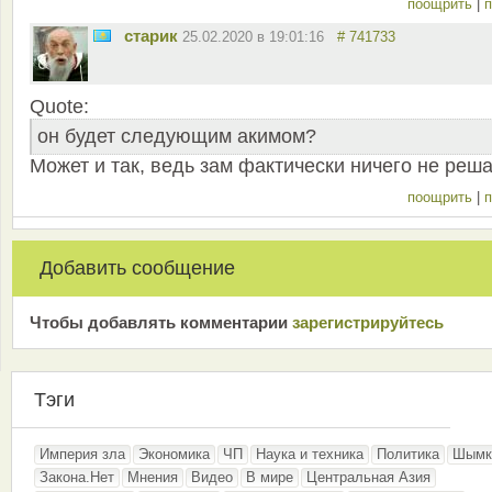
поощрить
|
п
старик
25.02.2020 в 19:01:16
# 741733
Quote:
он будет следующим акимом?
Может и так, ведь зам фактически ничего не реша
поощрить
|
п
Добавить сообщение
Чтобы добавлять комментарии
зарeгиcтрирyйтeсь
Тэги
Империя зла
Экономика
ЧП
Наука и техника
Политика
Шымк
Закона.Нет
Мнения
Видео
В мире
Центральная Азия