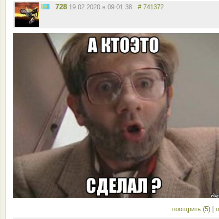
728
19.02.2020 в 09:01:38
# 741372
поощрить (5)
|
п