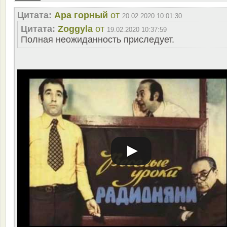
Цитата:
Ара горный
от
20.02.2020 10:01:30
Цитата:
Zoggyla
от
19.02.2020 10:37:59
Полная неожиданность приследует.