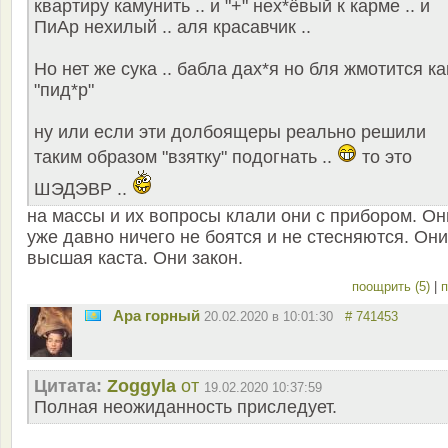
квартиру камунить .. и "+" нех*ёвый к карме .. и
ПиАр нехилый .. аля красавчик ..
Но нет же сука .. бабла дах*я но бля жмотится ка
"пид*р"
ну или если эти долбоящеры реально решили
таким образом "взятку" подогнать ..
то это
ШЭДЭВР ..
на массы и их вопросы клали они с прибором. Он
уже давно ничего не боятся и не стесняются. Они
высшая каста. Они закон.
поощрить (5)
|
п
Ара горный
20.02.2020 в 10:01:30
# 741453
Цитата:
Zoggyla
от
19.02.2020 10:37:59
Полная неожиданность приследует.