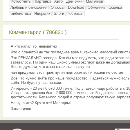
Фотоотчёты
Картинки
Авто
Девчонки
Мальчики
Любовь и отношения
Опросы
Download
Обменник
Ссылки
Библиотека
Ядерщик
Блоги
Гостевая
Комментарии ( 786821 )
А кто напал то, непонятно
Что с планетой не так последнее время, какой-то массовый свист
Это ГЕНИАЛЬНО господа. Кто бы мог подумать, что ради этого вс
затевалось. Ни один наш шибко умный эксперт даже не догадывал
Все то думали, что жана казахстан наступит
нан придумал этот трюк путин повторил вот и токаев не отстает
Всё что нужно знать про наше государство. Надеяться нужно толь
себя. Не будет у нас пенсии.
Интересно - 20 лет 6 670 000 тенге. Получается надо работать с 18
И зарплата должна быть 2 800 000 в месяц, чтобы достичь порога
достаточности. Как много людей в стране получают такую зарплат
Не ну, а что? Круто же! Молодцы!
Экологично