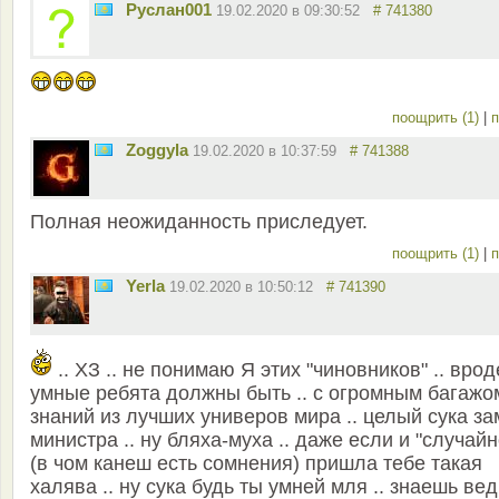
Руслан001
19.02.2020 в 09:30:52
# 741380
поощрить (1)
|
п
Zoggyla
19.02.2020 в 10:37:59
# 741388
Полная неожиданность приследует.
поощрить (1)
|
п
Yerla
19.02.2020 в 10:50:12
# 741390
.. ХЗ .. не понимаю Я этих "чиновников" .. врод
умные ребята должны быть .. с огромным багажо
знаний из лучших универов мира .. целый сука за
министра .. ну бляха-муха .. даже если и "случайн
(в чом канеш есть сомнения) пришла тебе такая
халява .. ну сука будь ты умней мля .. знаешь вед