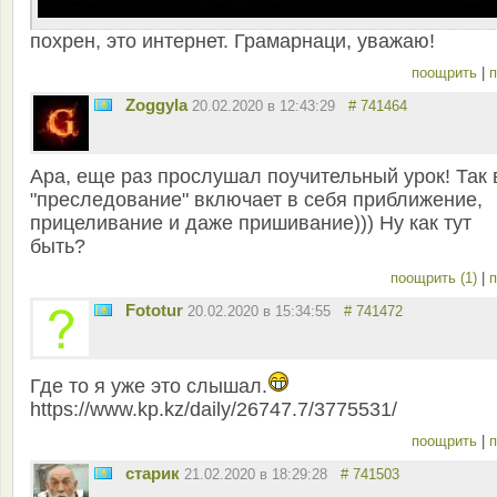
похрен, это интернет. Грамарнаци, уважаю!
поощрить
|
п
Zoggyla
20.02.2020 в 12:43:29
# 741464
Ара, еще раз прослушал поучительный урок! Так 
"преследование" включает в себя приближение,
прицеливание и даже пришивание))) Ну как тут
быть?
поощрить (1)
|
п
Fototur
20.02.2020 в 15:34:55
# 741472
Где то я уже это слышал.
https://www.kp.kz/daily/26747.7/3775531/
поощрить
|
п
старик
21.02.2020 в 18:29:28
# 741503