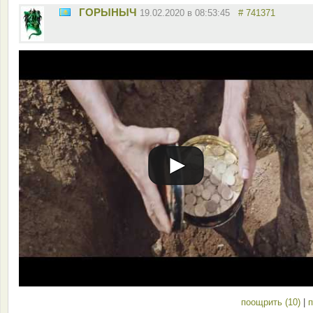
ГОРЫНЫЧ
19.02.2020 в 08:53:45
# 741371
поощрить (10)
|
п