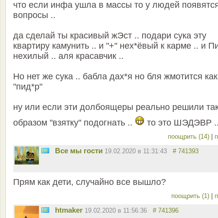
что если инфа ушла в массы то у людей появятс
вопросы ..
да сделай ты красивый жЭст .. подари сука эту
квартиру камунить .. и "+" нех*ёвый к карме .. и П
нехилый .. аля красавчик ..
Но нет же сука .. бабла дах*я но бля жмотится как
"пид*р"
ну или если эти долбоящеры реально решили та
образом "взятку" подогнать ..
то это ШЭДЭВР .
поощрить (14)
|
п
Все мы гости
19.02.2020 в 11:31:43
# 741393
Прям как дети, случайно все вышло?
поощрить (1)
|
п
htmaker
19.02.2020 в 11:56:36
# 741396