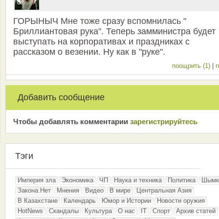
ГОРЫНЫЧ Мне тоже сразу вспомнилась "
Бриллиантовая рука". Теперь замминистра будет
выступать на корпоративах и праздниках с
рассказом о везении. Ну как в "руке".
поощрить (1)
|
п
Добавить сообщение
Чтобы добавлять комментарии
зарeгиcтрирyйтeсь
Тэги
Империя зла
Экономика
ЧП
Наука и техника
Политика
Шымк
Закона.Нет
Мнения
Видео
В мире
Центральная Азия
В Казахстане
Календарь
Юмор и Истории
Новости оружия
HotNews
Скандалы
Культура
О нас
IT
Спорт
Архив статей