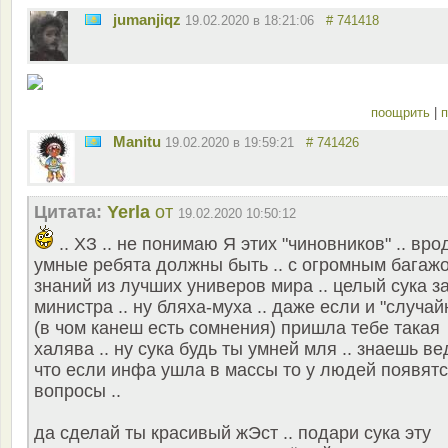
jumanjiqz
19.02.2020 в 18:21:06
# 741418
поощрить
|
п
Manitu
19.02.2020 в 19:59:21
# 741426
Цитата:
Yerla
от
19.02.2020 10:50:12
.. ХЗ .. не понимаю Я этих "чиновников" .. вро
умные ребята должны быть .. с огромным багаж
знаний из лучших универов мира .. целый сука з
министра .. ну бляха-муха .. даже если и "случай
(в чом канеш есть сомнения) пришла тебе такая
халява .. ну сука будь ты умней мля .. знаешь ве
что если инфа ушла в массы то у людей появят
вопросы ..
да сделай ты красивый жЭст .. подари сука эту