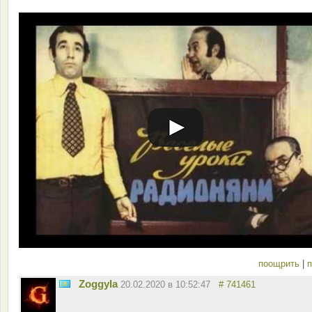
поощрить
|
п
Zoggyla
20.02.2020 в 10:52:47
# 741461