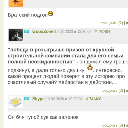
Братский подгон
поощрить (2)
|
п
GoodZone
19.02.2020 в 13:20:00
# 741404
"победа в розыгрыше призов от крупной
строительной компании стала для его семьи
полной неожиданностью"
- он думал ему трешк
подкинут, а дали только двушку
. интересно,
какой процент людей поверит в эту историю про
счастливый случай? Хабарстан в действии...
поощрить (3)
|
п
Skype
19.02.2020 в 13:29:02
# 741408
Он бля тупой сук как валенок
поощрить (3)
|
п