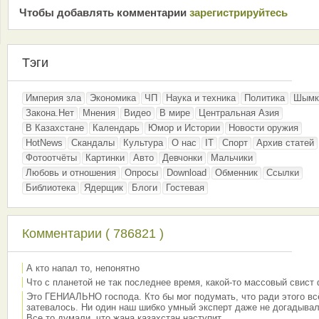
Чтобы добавлять комментарии
зарeгиcтрирyйтeсь
Тэги
Империя зла
Экономика
ЧП
Наука и техника
Политика
Шымк
Закона.Нет
Мнения
Видео
В мире
Центральная Азия
В Казахстане
Календарь
Юмор и Истории
Новости оружия
HotNews
Скандалы
Культура
О нас
IT
Спорт
Архив статей
Фотоотчёты
Картинки
Авто
Девчонки
Мальчики
Любовь и отношения
Опросы
Download
Обменник
Ссылки
Библиотека
Ядерщик
Блоги
Гостевая
Комментарии ( 786821 )
А кто напал то, непонятно
Что с планетой не так последнее время, какой-то массовый свист
Это ГЕНИАЛЬНО господа. Кто бы мог подумать, что ради этого вс
затевалось. Ни один наш шибко умный эксперт даже не догадывал
Все то думали, что жана казахстан наступит