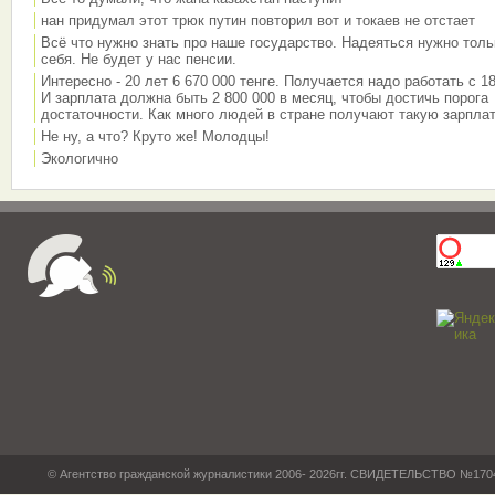
нан придумал этот трюк путин повторил вот и токаев не отстает
Всё что нужно знать про наше государство. Надеяться нужно толь
себя. Не будет у нас пенсии.
Интересно - 20 лет 6 670 000 тенге. Получается надо работать с 18
И зарплата должна быть 2 800 000 в месяц, чтобы достичь порога
достаточности. Как много людей в стране получают такую зарплат
Не ну, а что? Круто же! Молодцы!
Экологично
© Агентство гражданской журналистики 2006- 2026гг. СВИДЕТЕЛЬСТВО №17