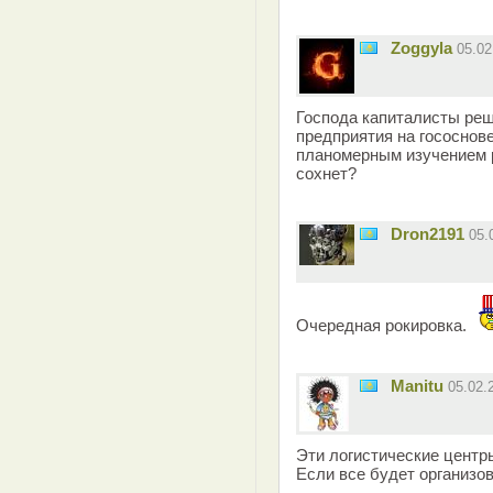
Zoggyla
05.0
Господа капиталисты ре
предприятия на гососнов
планомерным изучением 
сохнет?
Dron2191
05.
Очередная рокировка.
Manitu
05.02.
Эти логистические центр
Если все будет организов