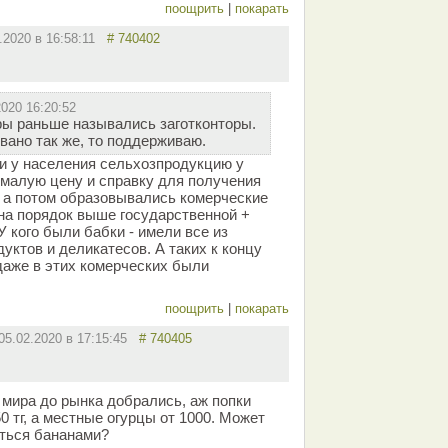
поощрить
|
покарать
2.2020 в 16:58:11
# 740402
2020 16:20:52
ры раньше назывались заготконторы.
вано так же, то поддерживаю.
ли у населения сельхозпродукцию у
 малую цену и справку для получения
 а потом образовывались комерческие
 на порядок выше государственной +
У кого были бабки - имели все из
уктов и деликатесов. А таких к концу
даже в этих комерческих были
поощрить
|
покарать
05.02.2020 в 17:15:45
# 740405
 мира до рынка добрались, аж попки
0 тг, а местные огурцы от 1000. Может
аться бананами?