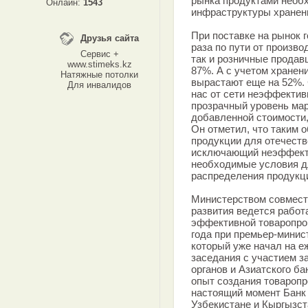
рынка продуктами необ
Онлайн:
1543
инфраструктуры хранени
При поставке на рынок 
Друзья сайта
раза по пути от произво
Сервис +
так и розничные продав
www.stimeks.kz
87%. А с учетом хранен
Натяжные потолки
вырастают еще на 52%.
Для инвалидов
нас от сети неэффектив
прозрачный уровень мар
добавленной стоимости,
Он отметил, что таким 
продукции для отечест
исключающий неэффекти
необходимые условия д
распределения продукц
Министерством совместн
развития ведется работ
эффективной товаропро
года при премьер-минис
который уже начал на е
заседания с участием 
органов и Азиатского ба
опыт создания товаропр
настоящий момент Банк
Узбекистане и Кыргызста