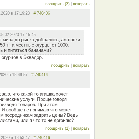
поощрить (3)
|
покарать
2.2020 в 17:19:23
# 740406
05.02.2020 17:15:45
л мира до рынка добрались, аж попки
0 тг, а местные огурцы от 1000.
ь и питаться бананами?
 огурцов в Эквадор.
поощрить
|
покарать
.2020 в 18:49:57
# 740414
ваю, что какой то агашка хочет
нические услуги. Проще говоря
оизводя товаров. При этом
. Я вообще не понимаю что может
м посредникам задрать цены? Ведь
листами, или я что то не догоняю?
поощрить (1)
|
покарать
2.2020 в 18:53:47
# 740416