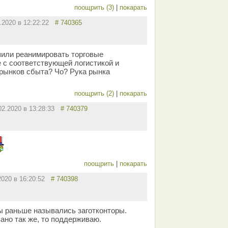
поощрить (3)
|
покарать
2.2020 в 12:22:22
# 740365
шили реанимировать торговые
е с соответствующей логистикой и
рынков сбыта? Чо? Рука рынка
поощрить (2)
|
покарать
02.2020 в 13:28:33
# 740379
поощрить
|
покарать
2020 в 16:20:52
# 740398
ы раньше назывались заготконторы.
ано так же, то поддерживаю.