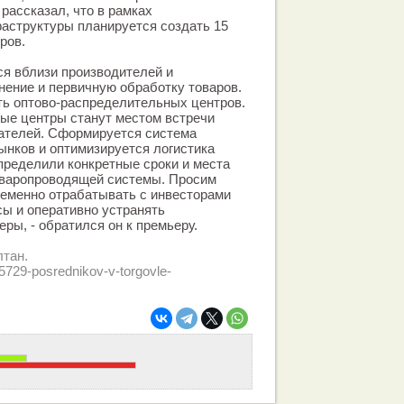
рассказал, что в рамках
аструктуры планируется создать 15
ров.
я вблизи производителей и
нение и первичную обработку товаров.
ть оптово-распределительных центров.
ые центры станут местом встречи
пателей. Сформируется система
нков и оптимизируется логистика
пределили конкретные сроки и места
оваропроводящей системы. Просим
ременно отрабатывать с инвесторами
ы и оперативно устранять
ры, - обратился он к премьеру.
лтан.
5729-posrednikov-v-torgovle-