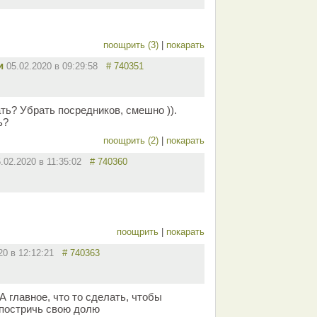
поощрить (3)
|
покарать
и
05.02.2020 в 09:29:58
# 740351
ать? Убрать посредников, смешно )).
ь?
поощрить (2)
|
покарать
5.02.2020 в 11:35:02
# 740360
поощрить
|
покарать
020 в 12:12:21
# 740363
А главное, что то сделать, чтобы
 постричь свою долю