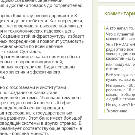
ходимо создание современной
я и доставки товаров до потребителей.
Комментарии
города Кокшетау овощи дорожают в 3
дителя до потребителя. Как посредники,
цы, устанавливают высокие наценки до
А кто напал то,
ия и технологических издержек цены
Что с планетой
 Создание этой инфраструктуры избавит
массовый свис
ных посредников и позволит установить
Это ГЕНИАЛЬНО 
жинальности по всей цепочке
ради этого всё
 - сказал Султанов.
эксперт даже н
образом появится канал прямого сбыта
казахстан наст
венных товаропроизводителей,
нан придумал э
вных посредников. Будут созданы
отстает
ля хранения и эффективного
Всё что нужно 
ии.
нужно только на
Интересно - 20 
о с госорганами и институтами
работать с 18 л
а по созданию в Казахстане
месяц, чтобы д
водящей системы. 15 января текущего
людей в стране
тре создан новый проектный офис,
Не ну, а что? 
женедельной основе проводить
Экологично
заинтересованных государственных
нка развития. Этот банк имеет большой
оводящей системы в других странах. В
 реализует соответствующие проекты в
не, - пояснил министр.