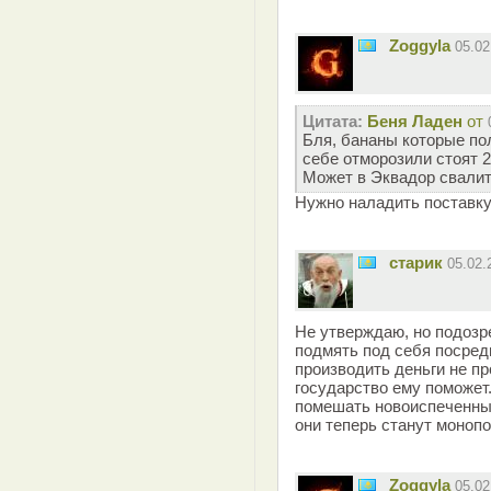
Zoggyla
05.0
Цитата:
Беня Ладен
от
Бля, бананы которые по
себе отморозили стоят 25
Может в Эквадор свалит
Нужно наладить поставку
старик
05.02
Не утверждаю, но подозре
подмять под себя посред
производить деньги не пр
государство ему поможет
помешать новоиспеченны
они теперь станут монопо
Zoggyla
05.0