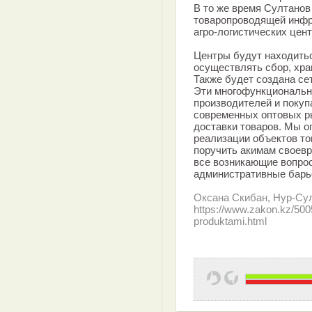
В то же время Султанов 
товаропроводящей инфр
агро-логистических цент
Центры будут находитьс
осуществлять сбор, хра
Также будет создана се
Эти многофункциональн
производителей и поку
современных оптовых ры
доставки товаров. Мы о
реализации объектов т
поручить акимам своев
все возникающие вопрос
административные барье
Оксана Скибан, Нур-Су
https://www.zakon.kz/500
produktami.html