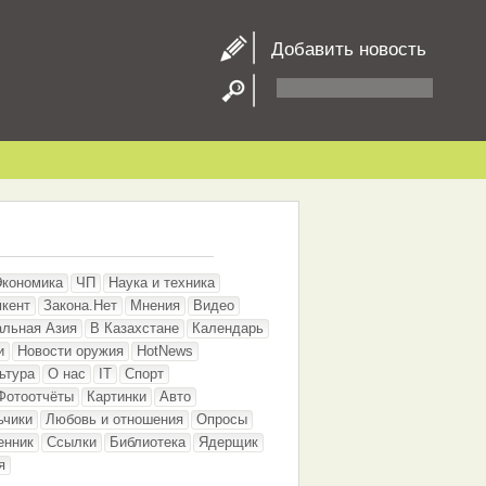
Добавить новость
Экономика
ЧП
Наука и техника
кент
Закона.Нет
Мнения
Видео
альная Азия
В Казахстане
Календарь
и
Новости оружия
HotNews
ьтура
О нас
IT
Спорт
Фотоотчёты
Картинки
Авто
ьчики
Любовь и отношения
Опросы
енник
Ссылки
Библиотека
Ядерщик
я