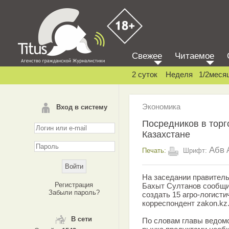
Свежее
Читаемое
2 суток
Неделя
1/2меся
Экономика
Вход в систему
Посредников в торг
Казахстане
Абв
Печать:
Шрифт:
На заседании правитель
Регистрация
Бахыт Султанов сообщил
Забыли пароль?
создать 15 агро-логисти
корреспондент zakon.kz
В сети
По словам главы ведомс