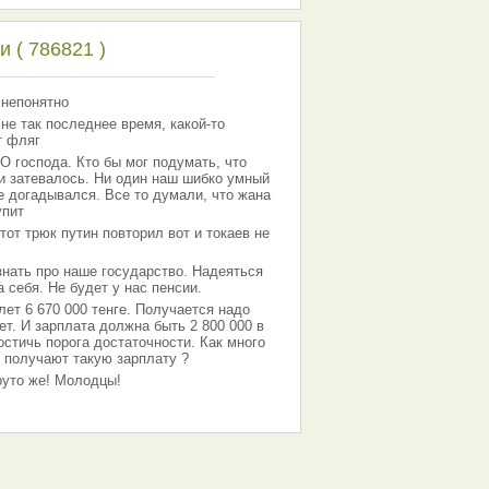
 ( 786821 )
 непонятно
 не так последнее время, какой-то
т фляг
господа. Кто бы мог подумать, что
 и затевалось. Ни один наш шибко умный
е догадывался. Все то думали, что жана
упит
тот трюк путин повторил вот и токаев не
знать про наше государство. Надеяться
 себя. Не будет у нас пенсии.
лет 6 670 000 тенге. Получается надо
ет. И зарплата должна быть 2 800 000 в
остичь порога достаточности. Как много
 получают такую зарплату ?
Круто же! Молодцы!