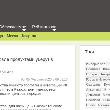
Обсуждаемое
Рейтинговое
ца
Месяц
Квартал
Тэги
овле продуктами уберут в
Империя зла
Политика
Шым
Абв
Абв
В мире
Центр
Ал
05 Февраля 2020 в 09:01:16
Юмор и Истори
Скандалы
Кул
ства министр торговли и интеграции РК
, что в Казахстане планируется
Архив статей
ческих центров, передает
Девчонки
Мал
.
Download
Обм
Блоги
Гостева
тва, для насыщения казахстанского