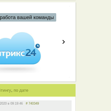
работа вашей команды
,
йтингу
по дате
.2020 в 09:19:46
# 740349