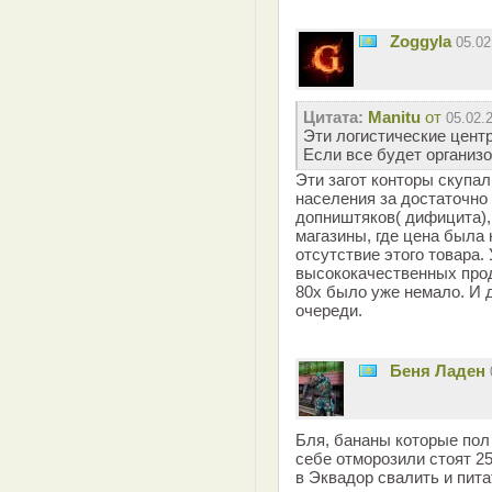
Zoggyla
05.0
Цитата:
Manitu
от
05.02.
Эти логистические цент
Если все будет организо
Эти загот конторы скупа
населения за достаточно
допништяков( дифицита),
магазины, где цена была
отсутствие этого товара. 
высококачественных прод
80х было уже немало. И 
очереди.
Беня Ладен
Бля, бананы которые пол
себе отморозили стоят 25
в Эквадор свалить и пит