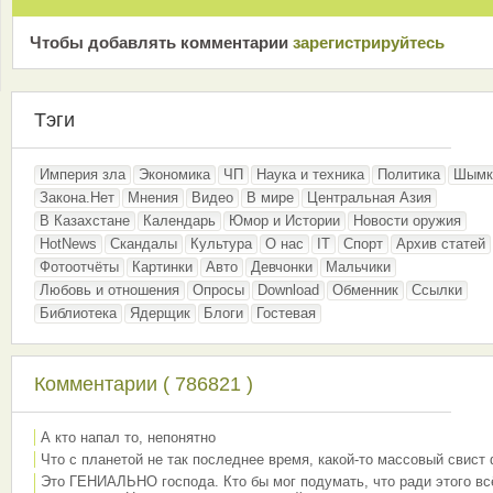
Чтобы добавлять комментарии
зарeгиcтрирyйтeсь
Тэги
Империя зла
Экономика
ЧП
Наука и техника
Политика
Шымк
Закона.Нет
Мнения
Видео
В мире
Центральная Азия
В Казахстане
Календарь
Юмор и Истории
Новости оружия
HotNews
Скандалы
Культура
О нас
IT
Спорт
Архив статей
Фотоотчёты
Картинки
Авто
Девчонки
Мальчики
Любовь и отношения
Опросы
Download
Обменник
Ссылки
Библиотека
Ядерщик
Блоги
Гостевая
Комментарии ( 786821 )
А кто напал то, непонятно
Что с планетой не так последнее время, какой-то массовый свист
Это ГЕНИАЛЬНО господа. Кто бы мог подумать, что ради этого вс