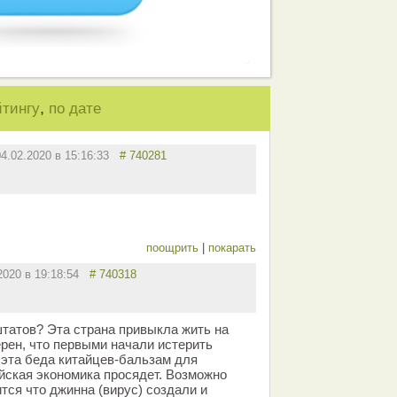
,
йтингу
по дате
04.02.2020 в 15:16:33
# 740281
поощрить
|
покарать
.2020 в 19:18:54
# 740318
штатов? Эта страна привыкла жить на
ерен, что первыми начали истерить
 эта беда китайцев-бальзам для
айская экономика просядет. Возможно
тся что джинна (вирус) создали и