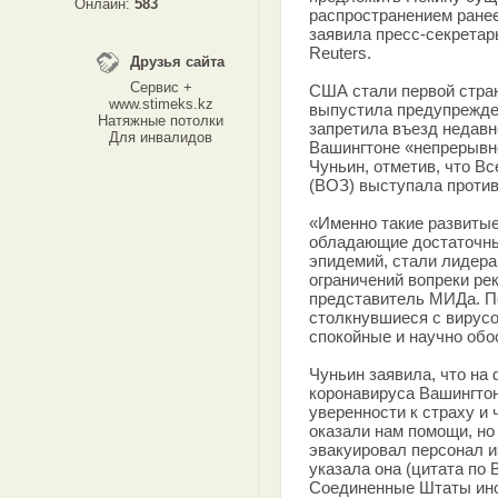
Онлайн:
583
распространением ранее
заявила пресс-секретар
Reuters.
Друзья сайта
Сервис +
США стали первой стран
www.stimeks.kz
выпустила предупрежден
Натяжные потолки
запретила въезд недав
Для инвалидов
Вашингтоне «непрерывно
Чуньин, отметив, что В
(ВОЗ) выступала против
«Именно такие развиты
обладающие достаточны
эпидемий, стали лидер
ограничений вопреки р
представитель МИДа. По
столкнувшиеся с вирус
спокойные и научно об
Чуньин заявила, что на
коронавируса Вашингтон
уверенности к страху и
оказали нам помощи, но
эвакуировал персонал и
указала она (цитата по 
Соединенные Штаты ино