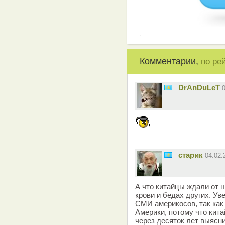
Комментарии,
по ре
DrAnDuLeT
старик
04.02
А что китайцы ждали от 
крови и бедах других. Ув
СМИ америкосов, так как
Америки, потому что кит
через десяток лет выясни