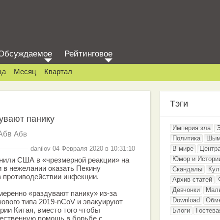
Обсуждаемое
Рейтинговое
ца
Месяц
Квартал
Тэги
увают панику
Империя зла
Абв
Абв
Политика
Шым
danilov 04 Февраля 2020 в 10:31:10
В мире
Центр
Юмор и Истори
нили США в «чрезмерной реакции» на
 в нежелании оказать Пекину
Скандалы
Кул
 противодействии инфекции.
Архив статей
Девчонки
Мал
еренно «раздувают панику» из-за
Download
Обм
ового типа 2019-nCoV и эвакуируют
рии Китая, вместо того чтобы
Блоги
Гостева
ественную помощь в борьбе с