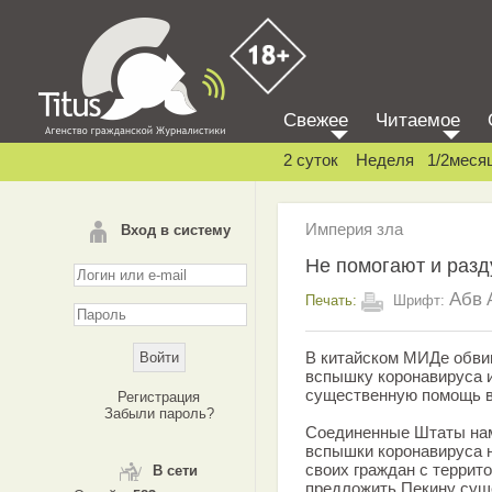
Свежее
Читаемое
2 суток
Неделя
1/2меся
Империя зла
Вход в систему
Не помогают и разд
Абв
Печать:
Шрифт:
В китайском МИДе обви
вспышку коронавируса и
существенную помощь в
Регистрация
Забыли пароль?
Соединенные Штаты нам
вспышки коронавируса н
своих граждан с террито
В сети
предложить Пекину сущ