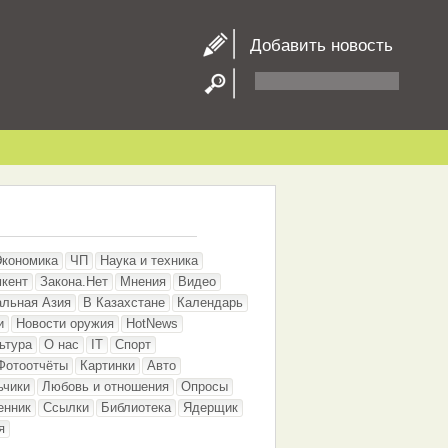
Добавить новость
Экономика
ЧП
Наука и техника
кент
Закона.Нет
Мнения
Видео
альная Азия
В Казахстане
Календарь
и
Новости оружия
HotNews
ьтура
О нас
IT
Спорт
Фотоотчёты
Картинки
Авто
ьчики
Любовь и отношения
Опросы
енник
Ссылки
Библиотека
Ядерщик
я