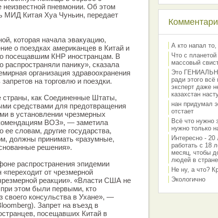
 неизвестной пневмонии. Об этом
ь МИД Китая Хуа Чуньин, передает
Комментарии
ой, которая начала эвакуацию,
А кто напал то,
ие о поездках американцев в Китай и
Что с планетой
но посещавшим КНР иностранцам. В
массовый свис
 распространяли панику», сказала
семирная организация здравоохранения
Это ГЕНИАЛЬНО 
ради этого всё
 запретов на торговлю и поездки.
эксперт даже н
казахстан наст
е страны, как Соединенные Штаты,
нан придумал э
ми средствами для предотвращения
отстает
ами в установлении чрезмерных
Всё что нужно 
екомендациям ВОЗ», — заметила
нужно только на
 ее словам, другие государства,
Интересно - 20 
ом, должны принимать «разумные,
работать с 18 л
основанные решения».
месяц, чтобы д
людей в стране
 фоне распространения эпидемии
Не ну, а что? 
 «переходит от чрезмерной
Экологично
 чрезмерной реакции». «Власти США не
 при этом были первыми, кто
з своего консульства в Ухане», —
Bloomberg). Запрет на въезд в
странцев, посещавших Китай в