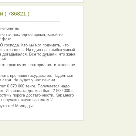
 ( 786821 )
 непонятно
 не так последнее время, какой-то
т фляг
господа. Кто бы мог подумать, что
 и затевалось. Ни один наш шибко умный
е догадывался. Все то думали, что жана
упит
тот трюк путин повторил вот и токаев не
знать про наше государство. Надеяться
 себя. Не будет у нас пенсии.
лет 6 670 000 тенге. Получается надо
ет. И зарплата должна быть 2 800 000 в
остичь порога достаточности. Как много
 получают такую зарплату ?
Круто же! Молодцы!