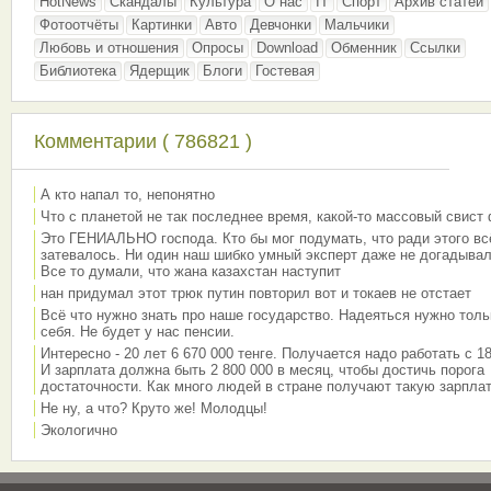
HotNews
Скандалы
Культура
О нас
IT
Спорт
Архив статей
Фотоотчёты
Картинки
Авто
Девчонки
Мальчики
Любовь и отношения
Опросы
Download
Обменник
Ссылки
Библиотека
Ядерщик
Блоги
Гостевая
Комментарии ( 786821 )
А кто напал то, непонятно
Что с планетой не так последнее время, какой-то массовый свист
Это ГЕНИАЛЬНО господа. Кто бы мог подумать, что ради этого вс
затевалось. Ни один наш шибко умный эксперт даже не догадывал
Все то думали, что жана казахстан наступит
нан придумал этот трюк путин повторил вот и токаев не отстает
Всё что нужно знать про наше государство. Надеяться нужно толь
себя. Не будет у нас пенсии.
Интересно - 20 лет 6 670 000 тенге. Получается надо работать с 18
И зарплата должна быть 2 800 000 в месяц, чтобы достичь порога
достаточности. Как много людей в стране получают такую зарплат
Не ну, а что? Круто же! Молодцы!
Экологично