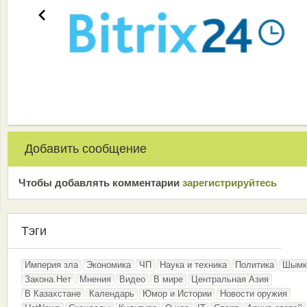
Добавить сообщение
Чтобы добавлять комментарии
зарeгиcтрирyйтeсь
Тэги
Империя зла
Экономика
ЧП
Наука и техника
Политика
Шымк
Закона.Нет
Мнения
Видео
В мире
Центральная Азия
В Казахстане
Календарь
Юмор и Истории
Новости оружия