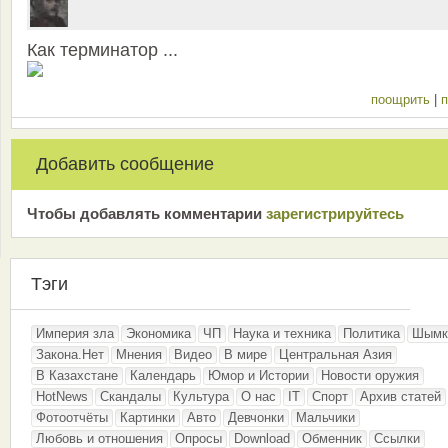
Как терминатор ...
поощрить
|
п
Добавить сообщение
Чтобы добавлять комментарии
зарeгиcтрирyйтeсь
Тэги
Империя зла
Экономика
ЧП
Наука и техника
Политика
Шымк
Закона.Нет
Мнения
Видео
В мире
Центральная Азия
В Казахстане
Календарь
Юмор и Истории
Новости оружия
HotNews
Скандалы
Культура
О нас
IT
Спорт
Архив статей
Фотоотчёты
Картинки
Авто
Девчонки
Мальчики
Любовь и отношения
Опросы
Download
Обменник
Ссылки