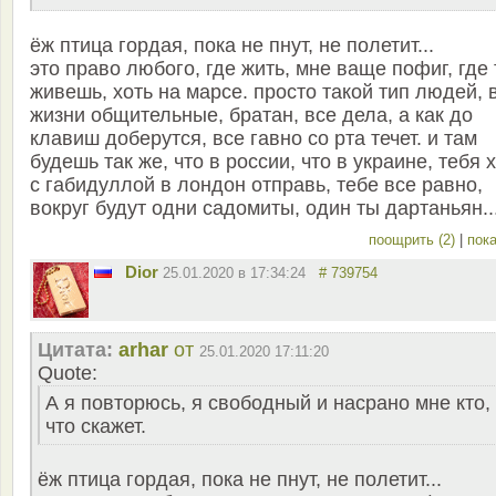
ёж птица гордая, пока не пнут, не полетит...
это право любого, где жить, мне ваще пофиг, где
живешь, хоть на марсе. просто такой тип людей, 
жизни общительные, братан, все дела, а как до
клавиш доберутся, все гавно со рта течет. и там
будешь так же, что в россии, что в украине, тебя 
с габидуллой в лондон отправь, тебе все равно,
вокруг будут одни садомиты, один ты дартаньян..
поощрить (2)
|
пока
Dior
25.01.2020 в 17:34:24
# 739754
Цитата:
arhar
от
25.01.2020 17:11:20
Quote:
А я повторюсь, я свободный и насрано мне кто,
что скажет.
ёж птица гордая, пока не пнут, не полетит...