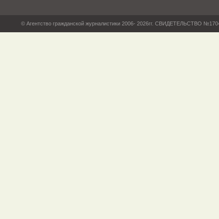
© Агентство гражданской журналистики 2006- 2026гг. СВИДЕТЕЛЬСТВО №17