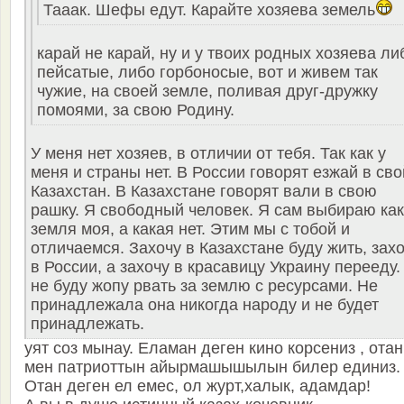
Тааак. Шефы едут. Карайте хозяева земель
карай не карай, ну и у твоих родных хозяева ли
пейсатые, либо горбоносые, вот и живем так
чужие, на своей земле, поливая друг-дружку
помоями, за свою Родину.
У меня нет хозяев, в отличии от тебя. Так как у
меня и страны нет. В России говорят езжай в сво
Казахстан. В Казахстане говорят вали в свою
рашку. Я свободный человек. Я сам выбираю ка
земля моя, а какая нет. Этим мы с тобой и
отличаемся. Захочу в Казахстане буду жить, зах
в России, а захочу в красавицу Украину перееду.
не буду жопу рвать за землю с ресурсами. Не
принадлежала она никогда народу и не будет
принадлежать.
уят соз мынау. Еламан деген кино корсениз , отан
мен патриоттын айырмашышылын билер единиз.
Отан деген ел емес, ол журт,халык, адамдар!