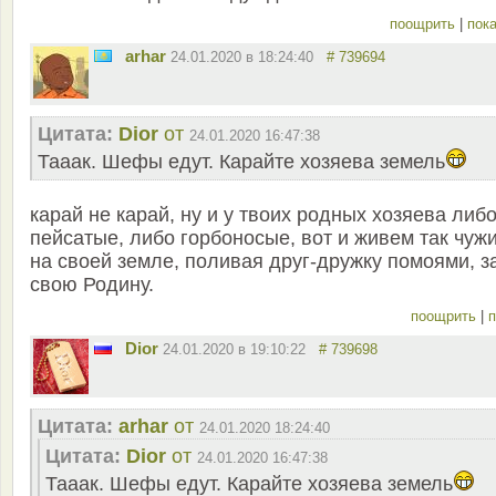
поощрить
|
пока
arhar
24.01.2020 в 18:24:40
# 739694
Цитата:
Dior
от
24.01.2020 16:47:38
Тааак. Шефы едут. Карайте хозяева земель
карай не карай, ну и у твоих родных хозяева либ
пейсатые, либо горбоносые, вот и живем так чужи
на своей земле, поливая друг-дружку помоями, з
свою Родину.
поощрить
|
п
Dior
24.01.2020 в 19:10:22
# 739698
Цитата:
arhar
от
24.01.2020 18:24:40
Цитата:
Dior
от
24.01.2020 16:47:38
Тааак. Шефы едут. Карайте хозяева земель