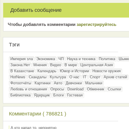
Добавить сообщение
Чтобы добавлять комментарии
зарeгиcтрирyйтeсь
Тэги
Империя зла
Экономика
ЧП
Наука и техника
Политика
Шымк
Закона.Нет
Мнения
Видео
В мире
Центральная Азия
В Казахстане
Календарь
Юмор и Истории
Новости оружия
HotNews
Скандалы
Культура
О нас
IT
Спорт
Архив статей
Фотоотчёты
Картинки
Авто
Девчонки
Мальчики
Любовь и отношения
Опросы
Download
Обменник
Ссылки
Библиотека
Ядерщик
Блоги
Гостевая
Комментарии ( 786821 )
А кто напал то, непонятно