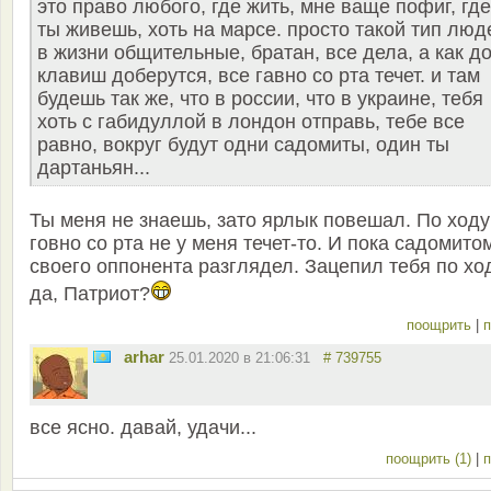
это право любого, где жить, мне ваще пофиг, где
ты живешь, хоть на марсе. просто такой тип люд
в жизни общительные, братан, все дела, а как д
клавиш доберутся, все гавно со рта течет. и там
будешь так же, что в россии, что в украине, тебя
хоть с габидуллой в лондон отправь, тебе все
равно, вокруг будут одни садомиты, один ты
дартаньян...
Ты меня не знаешь, зато ярлык повешал. По ходу
говно со рта не у меня течет-то. И пока садомито
своего оппонента разглядел. Зацепил тебя по ход
да, Патриот?
поощрить
|
п
arhar
25.01.2020 в 21:06:31
# 739755
все ясно. давай, удачи...
поощрить (1)
|
п