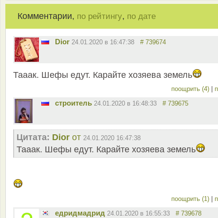
Комментарии,
,
по рейтингу
по дате
Dior
24.01.2020 в 16:47:38
# 739674
Тааак. Шефы едут. Карайте хозяева земель
поощрить (4)
|
п
строитель
24.01.2020 в 16:48:33
# 739675
Цитата:
Dior
от
24.01.2020 16:47:38
Тааак. Шефы едут. Карайте хозяева земель
поощрить (1)
|
п
едридмадрид
24.01.2020 в 16:55:33
# 739678