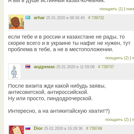
А вы в душе истинный казах-кочевник.
поощрить (1)
|
пока
arhar
25.01.2020 в 08:34:40
# 739732
если тебе и в россии и казахстане не рады, то
скорее всего и в украине ты нафиг не нужен, тут
проблема в тебе, а не в местоположении.
поощрить (2)
|
п
андремас
25.01.2020 в 11:59:08
# 739737
После визита жди какой нибудь заявы,
антисоветской, антироссийской.
Ну или просто, пиндодрочерской.
Интересно, а на антикитайскую хватит?)
поощрить (2)
|
п
Dior
25.01.2020 в 15:29:36
# 739749