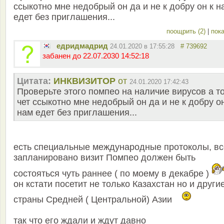
ссыкотно мне недобрый он да и не к добру он к н
едет без приглашения...
поощрить (2)
|
пока
едридмадрид
24.01.2020 в 17:55:28
# 739692
забанен до 22.07.2030 14:52:18
Цитата:
ИНКВИЗИТОР
от
24.01.2020 17:42:43
Проверьте этого помпео на наличие вирусов а т
чет ссыкотно мне недобрый он да и не к добру он
нам едет без приглашения...
есть специальные международные протоколы, вс
запланировано визит Помпео должен быть
состояться чуть раннее ( по моему в декабре )
он кстати посетит не только Казахстан но и други
страны Средней ( Центральной) Азии
так что его ждали и ждут давно