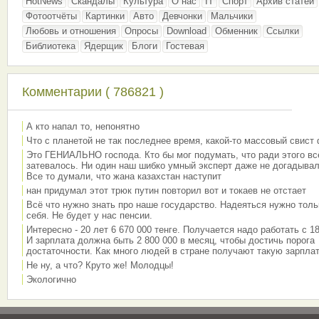
HotNews
Скандалы
Культура
О нас
IT
Спорт
Архив статей
Фотоотчёты
Картинки
Авто
Девчонки
Мальчики
Любовь и отношения
Опросы
Download
Обменник
Ссылки
Библиотека
Ядерщик
Блоги
Гостевая
Комментарии ( 786821 )
А кто напал то, непонятно
Что с планетой не так последнее время, какой-то массовый свист
Это ГЕНИАЛЬНО господа. Кто бы мог подумать, что ради этого вс
затевалось. Ни один наш шибко умный эксперт даже не догадывал
Все то думали, что жана казахстан наступит
нан придумал этот трюк путин повторил вот и токаев не отстает
Всё что нужно знать про наше государство. Надеяться нужно толь
себя. Не будет у нас пенсии.
Интересно - 20 лет 6 670 000 тенге. Получается надо работать с 18
И зарплата должна быть 2 800 000 в месяц, чтобы достичь порога
достаточности. Как много людей в стране получают такую зарплат
Не ну, а что? Круто же! Молодцы!
Экологично