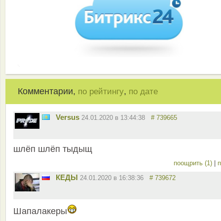
Комментарии,
,
по рейтингу
по дате
Versus
24.01.2020 в 13:44:38
# 739665
шлёп шлёп тыдыщ
поощрить (1)
|
п
КЕДЫ
24.01.2020 в 16:38:36
# 739672
Шапалакеры