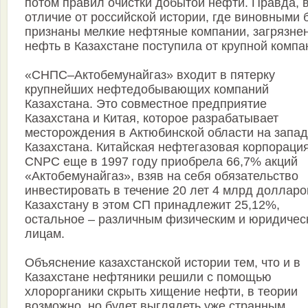
потом правил очистки добытой нефти. Правда, 
отличие от российской истории, где виновными
признаны мелкие нефтяные компании, загрязне
нефть в Казахстане поступила от крупной компа
«СНПС–Актобемунайгаз» входит в пятерку
крупнейших нефтедобывающих компаний
Казахстана. Это совместное предприятие
Казахстана и Китая, которое разрабатывает
месторождения в Актюбинской области на запа
Казахстана. Китайская нефтегазовая корпораци
CNPC еще в 1997 году приобрела 66,7% акций
«Актобемунайгаз», взяв на себя обязательство
инвестировать в течение 20 лет 4 млрд долларо
Казахстану в этом СП принадлежит 25,12%,
остальное – различным физическим и юридичес
лицам.
Объяснение казахстанской истории тем, что и в
Казахстане нефтяники решили с помощью
хлорорганики скрыть хищение нефти, в теории
возможно, но будет выглядеть уже странным.