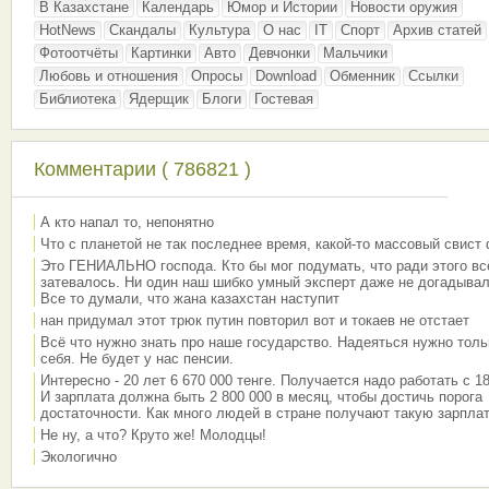
В Казахстане
Календарь
Юмор и Истории
Новости оружия
HotNews
Скандалы
Культура
О нас
IT
Спорт
Архив статей
Фотоотчёты
Картинки
Авто
Девчонки
Мальчики
Любовь и отношения
Опросы
Download
Обменник
Ссылки
Библиотека
Ядерщик
Блоги
Гостевая
Комментарии ( 786821 )
А кто напал то, непонятно
Что с планетой не так последнее время, какой-то массовый свист
Это ГЕНИАЛЬНО господа. Кто бы мог подумать, что ради этого вс
затевалось. Ни один наш шибко умный эксперт даже не догадывал
Все то думали, что жана казахстан наступит
нан придумал этот трюк путин повторил вот и токаев не отстает
Всё что нужно знать про наше государство. Надеяться нужно толь
себя. Не будет у нас пенсии.
Интересно - 20 лет 6 670 000 тенге. Получается надо работать с 18
И зарплата должна быть 2 800 000 в месяц, чтобы достичь порога
достаточности. Как много людей в стране получают такую зарплат
Не ну, а что? Круто же! Молодцы!
Экологично