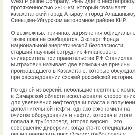
West Pipeline Company. Речь идет о нефтепрово
протяженностью 2800 км, который связывает
казахстанский город Атырау и город Алашанькоу
Синьцзян-Уйгурском автономном районе КНР.
О возможных причинах загрязнения официальн
также пока не сообщается. Эксперт Фонда
национальной энергетической безопасности,
старший научный сотрудник Финансового
университета при правительстве РФ Станислав
Митрахович называет две возможные причины
произошедшего в Казахстане, которые обсуждал
при расследовании схожей российской истории.
По одной из версий, небольшие нефтяные комп
в Самарской области использовали хлорорганик
для увеличения нефтеотдачи пласта и получен
дополнительной нефти, однако сэкономили на
очистке оборудования и нефти, которая в итоге
попала в трубопровод. Вторая версия – это
совершение диверсии, когда кто-то специально
решил навредить российскому трубопроводу.