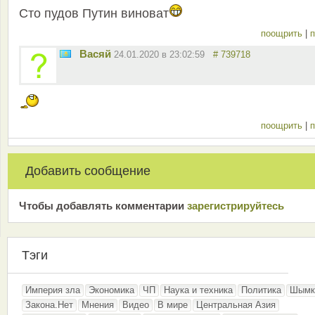
Сто пудов Путин виноват
поощрить
|
п
Васяй
24.01.2020 в 23:02:59
# 739718
поощрить
|
п
Добавить сообщение
Чтобы добавлять комментарии
зарeгиcтрирyйтeсь
Тэги
Империя зла
Экономика
ЧП
Наука и техника
Политика
Шымк
Закона.Нет
Мнения
Видео
В мире
Центральная Азия