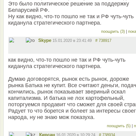
Это было политическое решение за поддержку
Беларусией РФ.
Ну как видно, что-то пошло не так и РФ чуть-чуть
киданула стратегического партнера.
поощрить (3)
|
пока
Skype
15.01.2020 в 23:41:49
# 738917
как видно, что-то пошло не так и РФ чуть-чуть
киданула стратегического партнера.
Думаю договорятся, рынок есть рынок, дороже
рынка Батька не купит. Все считают деньги, пода
кончились, рынок показывает звериный оскал
капитализма. И батька не лох картофельный,
поторгуемся продавит что сможет для своей стра
Радует то что борется и болеет за интересы свое
народа, ну не знаю мож показуха.
поощрить (5)
|
п
Кирсан
16.01.2020 в 10:29:24
# 738934