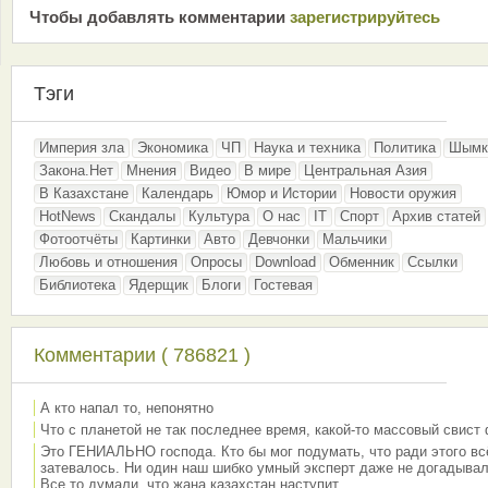
Чтобы добавлять комментарии
зарeгиcтрирyйтeсь
Тэги
Империя зла
Экономика
ЧП
Наука и техника
Политика
Шымк
Закона.Нет
Мнения
Видео
В мире
Центральная Азия
В Казахстане
Календарь
Юмор и Истории
Новости оружия
HotNews
Скандалы
Культура
О нас
IT
Спорт
Архив статей
Фотоотчёты
Картинки
Авто
Девчонки
Мальчики
Любовь и отношения
Опросы
Download
Обменник
Ссылки
Библиотека
Ядерщик
Блоги
Гостевая
Комментарии ( 786821 )
А кто напал то, непонятно
Что с планетой не так последнее время, какой-то массовый свист
Это ГЕНИАЛЬНО господа. Кто бы мог подумать, что ради этого вс
затевалось. Ни один наш шибко умный эксперт даже не догадывал
Все то думали, что жана казахстан наступит