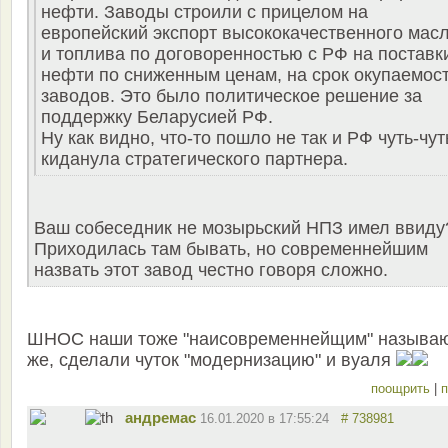
нефти. Заводы строили с прицелом на
европейский экспорт высококачественного мас
и топлива по договоренностью с РФ на поставк
нефти по сниженным ценам, на срок окупаемос
заводов. Это было политическое решение за
поддержку Беларусией РФ.
Ну как видно, что-то пошло не так и РФ чуть-чут
киданула стратегического партнера.
Ваш собеседник не мозырьский НПЗ имел ввиду
Приходилась там бывать, но современнейшим
назвать этот завод честно говоря сложно.
ШНОС наши тоже "наисовременнейщим" называ
же, сделали чуток "модернизацию" и вуаля
поощрить
|
п
андремас
16.01.2020 в 17:55:24
# 738981