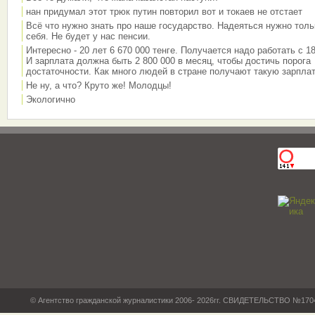
нан придумал этот трюк путин повторил вот и токаев не отстает
Всё что нужно знать про наше государство. Надеяться нужно толь
себя. Не будет у нас пенсии.
Интересно - 20 лет 6 670 000 тенге. Получается надо работать с 18
И зарплата должна быть 2 800 000 в месяц, чтобы достичь порога
достаточности. Как много людей в стране получают такую зарплат
Не ну, а что? Круто же! Молодцы!
Экологично
© Агентство гражданской журналистики 2006- 2026гг. СВИДЕТЕЛЬСТВО №17