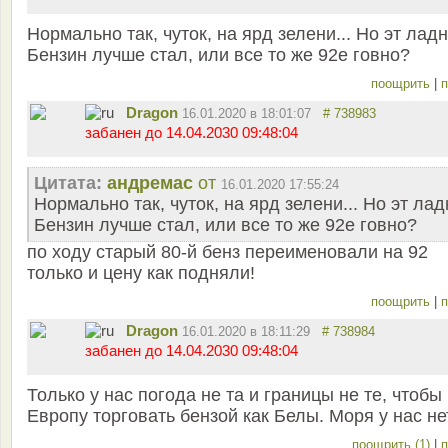
Нормально так, чуток, на ярд зелени... Но эт ладн
Бензин лучше стал, или все то же 92е говно?
поощрить
|
п
Dragon
16.01.2020 в 18:01:07
# 738983
забанен до 14.04.2030 09:48:04
Цитата:
андремас
от
16.01.2020 17:55:24
Нормально так, чуток, на ярд зелени... Но эт лад
Бензин лучше стал, или все то же 92е говно?
по ходу старый 80-й бенз переименовали на 92
только и цену как подняли!
поощрить
|
п
Dragon
16.01.2020 в 18:11:29
# 738984
забанен до 14.04.2030 09:48:04
Только у нас погода не та и границы не те, чтобы
Европу торговать бензой как Белы. Моря у нас н
поощрить (1)
|
п