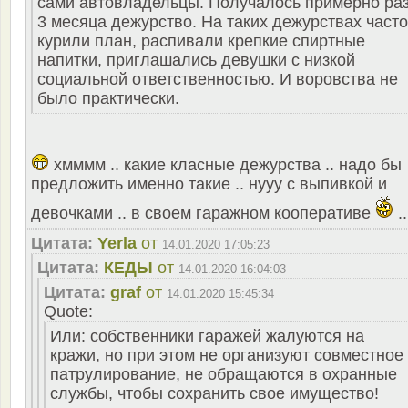
сами автовладельцы. Получалось примерно раз
3 месяца дежурство. На таких дежурствах часто
курили план, распивали крепкие спиртные
напитки, приглашались девушки с низкой
социальной ответственностью. И воровства не
было практически.
хмммм .. какие класные дежурства .. надо бы
предложить именно такие .. нууу с выпивкой и
девочками .. в своем гаражном кооперативе
..
Цитата:
Yerla
от
14.01.2020 17:05:23
Цитата:
КЕДЫ
от
14.01.2020 16:04:03
Цитата:
graf
от
14.01.2020 15:45:34
Quote:
Или: собственники гаражей жалуются на
кражи, но при этом не организуют совместное
патрулирование, не обращаются в охранные
службы, чтобы сохранить свое имущество!