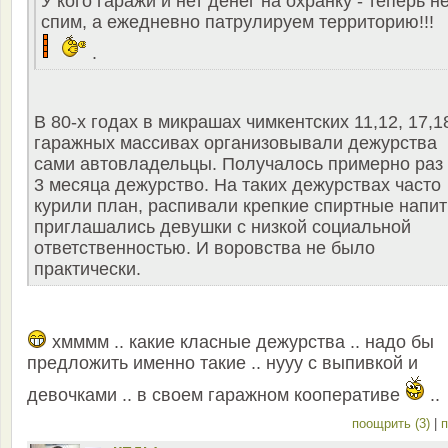
У кого гаражи и нет денег на охранку - теперь н
спим, а ежедневно патрулируем территорию!!!
.
В 80-х годах в микрашах чимкентских 11,12, 17,1
гаражных массивах организовывали дежурства
сами автовладельцы. Получалось примерно раз
3 месяца дежурство. На таких дежурствах часто
курили план, распивали крепкие спиртные напит
приглашались девушки с низкой социальной
ответственностью. И воровства не было
практически.
хмммм .. какие класные дежурства .. надо бы
предложить именно такие .. нууу с выпивкой и
девочками .. в своем гаражном кооперативе
..
поощрить (3)
|
п