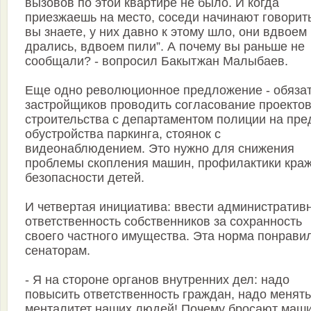
вызовов по этой квартире не было. И когда
приезжаешь на место, соседи начинают говорить
вы знаете, у них давно к этому шло, они вдвоем
дрались, вдвоем пили”. А почему вы раньше не
сообщали? - вопросил Бакытжан Малыбаев.
Еще одно революционное предложение - обяза
застройщиков проводить согласование проекто
строительства с департаментом полиции на пре
обустройства паркинга, стоянок с
видеонаблюдением. Это нужно для снижения
проблемы скопления машин, профилактики краж
безопасности детей.
И четвертая инициатива: ввести административ
ответственность собственников за сохранность
своего частного имущества. Эта норма понрави
сенаторам.
- Я на стороне органов внутренних дел: надо
повысить ответственность граждан, надо менять
менталитет наших людей! Почему бросают маш