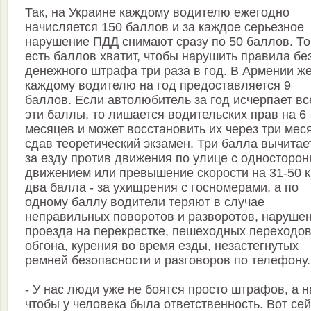
Так, на Украине каждому водителю ежегодно
начисляется 150 баллов и за каждое серьезное
нарушение ПДД снимают сразу по 50 баллов. То
есть баллов хватит, чтобы нарушить правила бе
денежного штрафа три раза в год. В Армении ж
каждому водителю на год предоставляется 9
баллов. Если автолюбитель за год исчерпает вс
эти баллы, то лишается водительских прав на 6
месяцев и может восстановить их через три мес
сдав теоретический экзамен. Три балла вычитае
за езду против движения по улице с односторо
движением или превышение скорости на 31-50 к
два балла - за ухищрения с госномерами, а по
одному баллу водители теряют в случае
неправильных поворотов и разворотов, наруше
проезда на перекрестке, пешеходных переходов
обгона, курения во время езды, незастегнутых
ремней безопасности и разговоров по телефону.
- У нас люди уже не боятся просто штрафов, а н
чтобы у человека была ответственность. Вот се