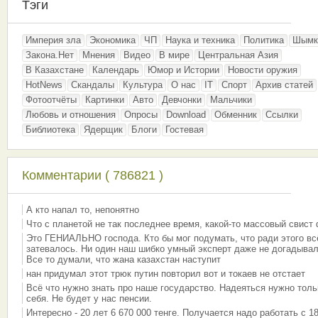
Тэги
Империя зла
Экономика
ЧП
Наука и техника
Политика
Шымк
Закона.Нет
Мнения
Видео
В мире
Центральная Азия
В Казахстане
Календарь
Юмор и Истории
Новости оружия
HotNews
Скандалы
Культура
О нас
IT
Спорт
Архив статей
Фотоотчёты
Картинки
Авто
Девчонки
Мальчики
Любовь и отношения
Опросы
Download
Обменник
Ссылки
Библиотека
Ядерщик
Блоги
Гостевая
Комментарии ( 786821 )
А кто напал то, непонятно
Что с планетой не так последнее время, какой-то массовый свист
Это ГЕНИАЛЬНО господа. Кто бы мог подумать, что ради этого вс
затевалось. Ни один наш шибко умный эксперт даже не догадывал
Все то думали, что жана казахстан наступит
нан придумал этот трюк путин повторил вот и токаев не отстает
Всё что нужно знать про наше государство. Надеяться нужно толь
себя. Не будет у нас пенсии.
Интересно - 20 лет 6 670 000 тенге. Получается надо работать с 18