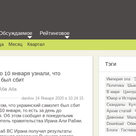
Обсуждаемое
Рейтинговое
ца
Месяц
Квартал
Тэги
о 10 января узнали, что
 был сбит
Империя зла
Политика
Шым
Абв
Абв
В мире
Центр
danilov 14 Января 2020 в 10:24:15
Юмор и Истори
Скандалы
Кул
том, что украинский самолет был сбит
0 января, то есть за день до
Архив статей
я. Об этом сообщил в понедельник
Девчонки
Мал
тель правительства Ирана Али Рабии.
Download
Обм
Блоги
Гостева
таб ВС Ирана получил результаты