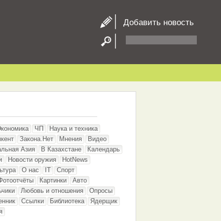
Добавить новость
Экономика
ЧП
Наука и техника
кент
Закона.Нет
Мнения
Видео
альная Азия
В Казахстане
Календарь
и
Новости оружия
HotNews
ьтура
О нас
IT
Спорт
Фотоотчёты
Картинки
Авто
ьчики
Любовь и отношения
Опросы
енник
Ссылки
Библиотека
Ядерщик
я