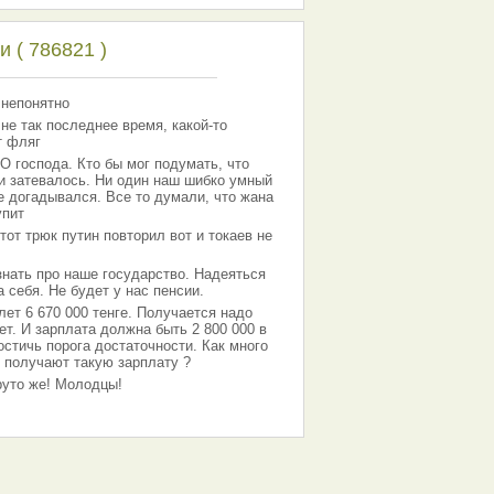
 ( 786821 )
 непонятно
 не так последнее время, какой-то
т фляг
господа. Кто бы мог подумать, что
 и затевалось. Ни один наш шибко умный
е догадывался. Все то думали, что жана
упит
тот трюк путин повторил вот и токаев не
знать про наше государство. Надеяться
 себя. Не будет у нас пенсии.
лет 6 670 000 тенге. Получается надо
ет. И зарплата должна быть 2 800 000 в
остичь порога достаточности. Как много
 получают такую зарплату ?
Круто же! Молодцы!