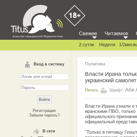
Свежее
Читаемое
2 суток
Неделя
1/2меся
Политика
Вход в систему
Власти Ирана тольк
украинский самолет
Абв
Печать:
Шрифт:
Власти Ирана узнали о 
Регистрация
иранскими ПВО, только 1
Забыли пароль?
официального признани
официальный представи
В сети
"Только в пятницу Генш