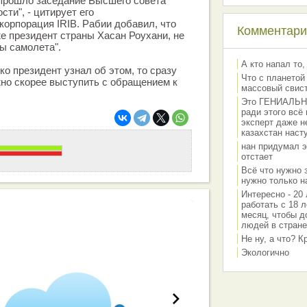
 прошло заседание Высшего совета
ти", - цитирует его
орпорация IRIB. Рабии добавил, что
Комментарии
же президент страны Хасан Роухани, не
ы самолета".
А кто напал то,
ько президент узнал об этом, то сразу
Что с планетой
но скорее выступить с обращением к
массовый свис
Это ГЕНИАЛЬНО 
ради этого всё
эксперт даже н
казахстан наст
нан придумал э
отстает
Всё что нужно 
нужно только на
Интересно - 20 
работать с 18 л
месяц, чтобы д
людей в стране
работа вашей команды
Не ну, а что? 
Экологично