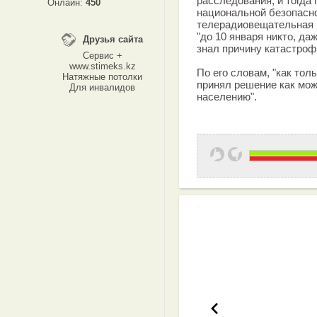
расследования, и тогда
Онлайн:
450
национальной безопаснос
телерадиовещательная к
"до 10 января никто, да
Друзья сайта
знал причину катастроф
Сервис +
www.stimeks.kz
По его словам, "как тол
Натяжные потолки
принял решение как мож
Для инвалидов
населению".
Эффективная 