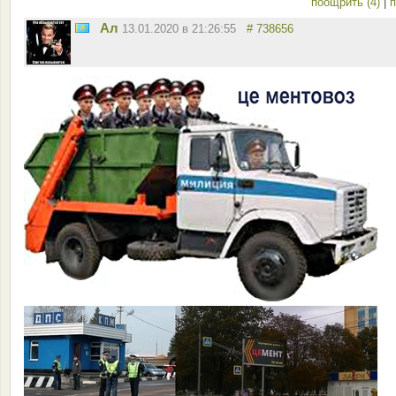
поощрить (4)
|
п
Ал
13.01.2020 в 21:26:55
# 738656