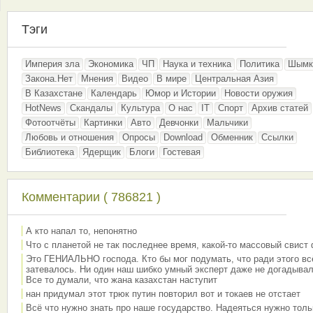
Тэги
Империя зла
Экономика
ЧП
Наука и техника
Политика
Шымк
Закона.Нет
Мнения
Видео
В мире
Центральная Азия
В Казахстане
Календарь
Юмор и Истории
Новости оружия
HotNews
Скандалы
Культура
О нас
IT
Спорт
Архив статей
Фотоотчёты
Картинки
Авто
Девчонки
Мальчики
Любовь и отношения
Опросы
Download
Обменник
Ссылки
Библиотека
Ядерщик
Блоги
Гостевая
Комментарии ( 786821 )
А кто напал то, непонятно
Что с планетой не так последнее время, какой-то массовый свист
Это ГЕНИАЛЬНО господа. Кто бы мог подумать, что ради этого вс
затевалось. Ни один наш шибко умный эксперт даже не догадывал
Все то думали, что жана казахстан наступит
нан придумал этот трюк путин повторил вот и токаев не отстает
Всё что нужно знать про наше государство. Надеяться нужно толь