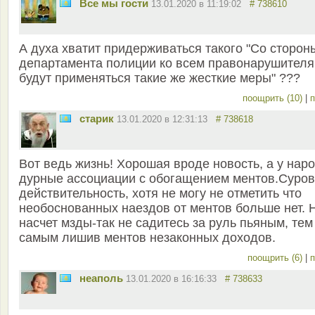
Все мы гости
13.01.2020 в 11:19:02
# 738610
А духа хватит придерживаться такого "Со сторон
департамента полиции ко всем правонарушител
будут применяться такие же жесткие меры" ???
поощрить (10)
|
п
старик
13.01.2020 в 12:31:13
# 738618
Вот ведь жизнь! Хорошая вроде новость, а у нар
дурные ассоциации с обогащением ментов.Суро
действительность, хотя не могу не отметить что
необоснованных наездов от ментов больше нет. 
насчет мзды-так не садитесь за руль пьяным, тем
самым лишив ментов незаконных доходов.
поощрить (6)
|
п
неаполь
13.01.2020 в 16:16:33
# 738633