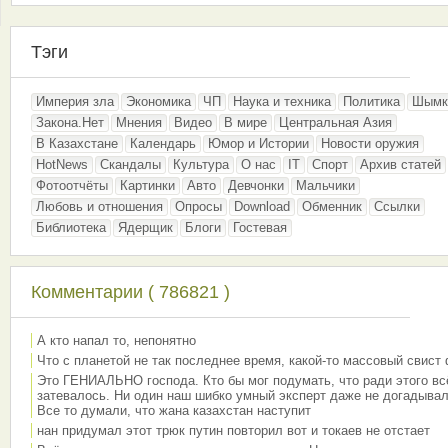
Тэги
Империя зла
Экономика
ЧП
Наука и техника
Политика
Шымк
Закона.Нет
Мнения
Видео
В мире
Центральная Азия
В Казахстане
Календарь
Юмор и Истории
Новости оружия
HotNews
Скандалы
Культура
О нас
IT
Спорт
Архив статей
Фотоотчёты
Картинки
Авто
Девчонки
Мальчики
Любовь и отношения
Опросы
Download
Обменник
Ссылки
Библиотека
Ядерщик
Блоги
Гостевая
Комментарии ( 786821 )
А кто напал то, непонятно
Что с планетой не так последнее время, какой-то массовый свист
Это ГЕНИАЛЬНО господа. Кто бы мог подумать, что ради этого вс
затевалось. Ни один наш шибко умный эксперт даже не догадывал
Все то думали, что жана казахстан наступит
нан придумал этот трюк путин повторил вот и токаев не отстает