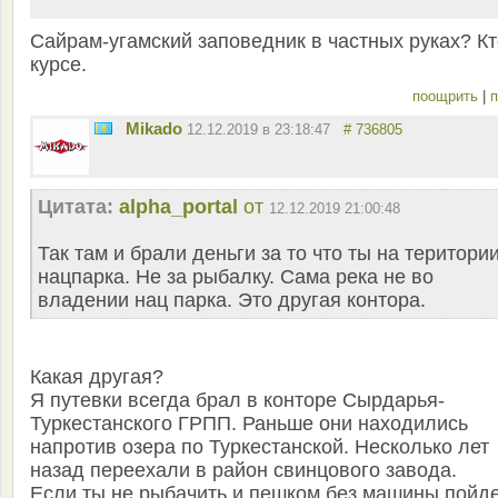
Сайрам-угамский заповедник в частных руках? Кт
курсе.
поощрить
|
п
Mikado
12.12.2019 в 23:18:47
# 736805
Цитата:
alpha_portal
от
12.12.2019 21:00:48
Так там и брали деньги за то что ты на територи
нацпарка. Не за рыбалку. Сама река не во
владении нац парка. Это другая контора.
Какая другая?
Я путевки всегда брал в конторе Сырдарья-
Туркестанского ГРПП. Раньше они находились
напротив озера по Туркестанской. Несколько лет
назад переехали в район свинцового завода.
Если ты не рыбачить и пешком без машины пойд