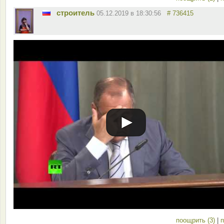
строитель
05.12.2019 в 18:30:56
# 736415
поощрить (3)
|
п