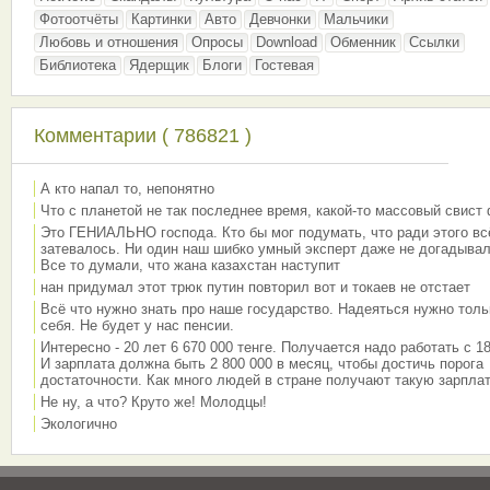
Фотоотчёты
Картинки
Авто
Девчонки
Мальчики
Любовь и отношения
Опросы
Download
Обменник
Ссылки
Библиотека
Ядерщик
Блоги
Гостевая
Комментарии ( 786821 )
А кто напал то, непонятно
Что с планетой не так последнее время, какой-то массовый свист
Это ГЕНИАЛЬНО господа. Кто бы мог подумать, что ради этого вс
затевалось. Ни один наш шибко умный эксперт даже не догадывал
Все то думали, что жана казахстан наступит
нан придумал этот трюк путин повторил вот и токаев не отстает
Всё что нужно знать про наше государство. Надеяться нужно толь
себя. Не будет у нас пенсии.
Интересно - 20 лет 6 670 000 тенге. Получается надо работать с 18
И зарплата должна быть 2 800 000 в месяц, чтобы достичь порога
достаточности. Как много людей в стране получают такую зарплат
Не ну, а что? Круто же! Молодцы!
Экологично