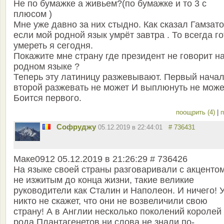
Не по бумажке а живьем?(по бумажке и то 3 с
плюсом )
Мне уже давно за них стыдно. Как сказал Гамзато
если мой родной язык умрёт завтра . То всегда г
умереть я сегодня.
Покажите мне страну где президент не говорит н
родном языке ?
Теперь эту латиницу разжевывают. Первый начал
второй разжевать не может И выплюнуть не може
Боится первого.
поощрить (4)
|
п
Софруджу
05.12.2019 в 22:44:01
# 736431
Маке0912 05.12.2019 в 21:26:29 # 736426
На языке своей страны разговаривали с акцентом
не изжитым до конца жизни, такие великие
руководители как Сталин и Наполеон. И ничего! 
никто не скажет, что они не возвеличили свою
страну! А в Англии несколько поколений королей
рода Плантагенетов ни слова не знали по-