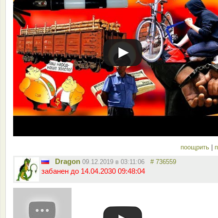
поощрить
|
п
Dragon
09.12.2019 в 03:11:06
# 736559
забанен до 14.04.2030 09:48:04