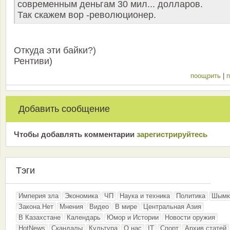
современным деньгам 30 мил... долларов.
Так скажем вор -революционер.
Откуда эти байки?)
Рентиви)
поощрить
|
п
Добавить сообщение
Чтобы добавлять комментарии
зарeгиcтрирyйтeсь
Тэги
Империя зла
Экономика
ЧП
Наука и техника
Политика
Шымк
Закона.Нет
Мнения
Видео
В мире
Центральная Азия
В Казахстане
Календарь
Юмор и Истории
Новости оружия
HotNews
Скандалы
Культура
О нас
IT
Спорт
Архив статей