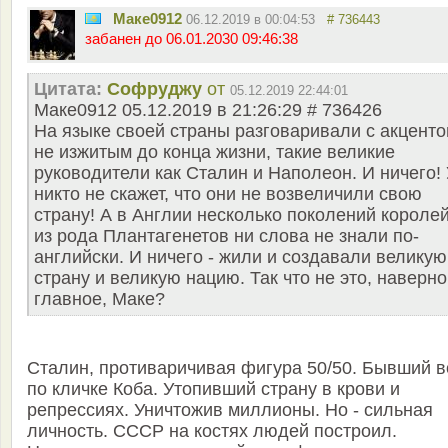
Маке0912
06.12.2019 в 00:04:53
# 736443
забанен до 06.01.2030 09:46:38
Цитата:
Софруджу
от
05.12.2019 22:44:01
Маке0912 05.12.2019 в 21:26:29 # 736426
На языке своей страны разговаривали с акценто
не изжитым до конца жизни, такие великие
руководители как Сталин и Наполеон. И ничего!
никто не скажет, что они не возвеличили свою
страну! А в Англии несколько поколений короле
из рода Плантагенетов ни слова не знали по-
английски. И ничего - жили и создавали великую
страну и великую нацию. Так что не это, наверно
главное, Маке?
Сталин, противаричивая фигура 50/50. Бывший в
по кличке Коба. Утопивший страну в крови и
репрессиях. Уничтожив миллионы. Но - сильная
личность. СССР на костях людей построил.