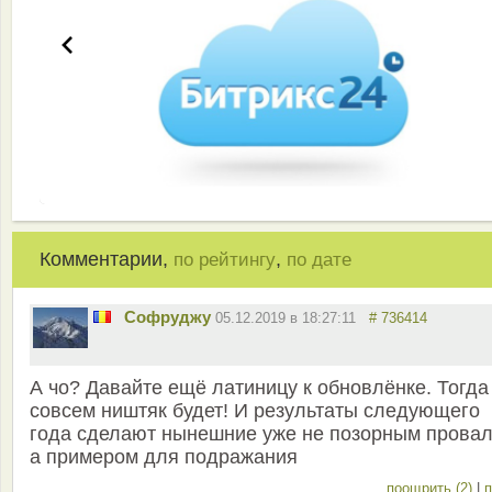
Комментарии,
,
по рейтингу
по дате
Софруджу
05.12.2019 в 18:27:11
# 736414
А чо? Давайте ещё латиницу к обновлёнке. Тогда
совсем ништяк будет! И результаты следующего
года сделают нынешние уже не позорным провал
а примером для подражания
поощрить (2)
|
п