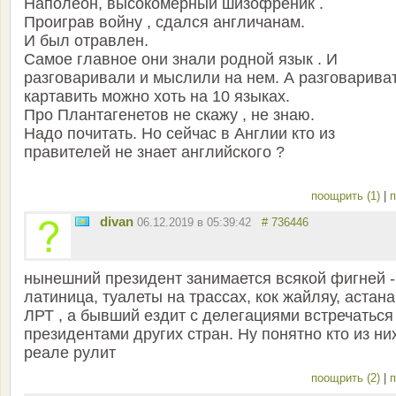
Наполеон, высокомерный шизофреник .
Проиграв войну , сдался англичанам.
И был отравлен.
Самое главное они знали родной язык . И
разговаривали и мыслили на нем. А разговариват
картавить можно хоть на 10 языках.
Про Плантагенетов не скажу , не знаю.
Надо почитать. Но сейчас в Англии кто из
правителей не знает английского ?
поощрить (1)
|
п
divan
06.12.2019 в 05:39:42
# 736446
нынешний президент занимается всякой фигней -
латиница, туалеты на трассах, кок жайляу, астана
ЛРТ , а бывший ездит с делегациями встречаться
президентами других стран. Ну понятно кто из ни
реале рулит
поощрить (2)
|
п