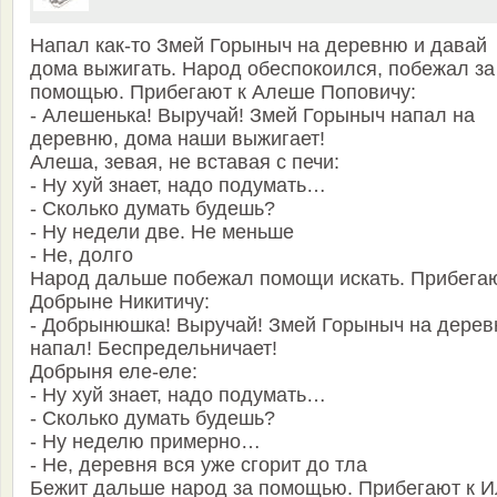
Напал как-то Змей Горыныч на деревню и давай
дома выжигать. Народ обеспокоился, побежал за
помощью. Прибегают к Алеше Поповичу:
- Алешенька! Выручай! Змей Горыныч напал на
деревню, дома наши выжигает!
Алеша, зевая, не вставая с печи:
- Ну хуй знает, надо подумать…
- Сколько думать будешь?
- Ну недели две. Не меньше
- Не, долго
Народ дальше побежал помощи искать. Прибегаю
Добрыне Никитичу:
- Добрынюшка! Выручай! Змей Горыныч на дере
напал! Беспредельничает!
Добрыня еле-еле:
- Ну хуй знает, надо подумать…
- Сколько думать будешь?
- Ну неделю примерно…
- Не, деревня вся уже сгорит до тла
Бежит дальше народ за помощью. Прибегают к И