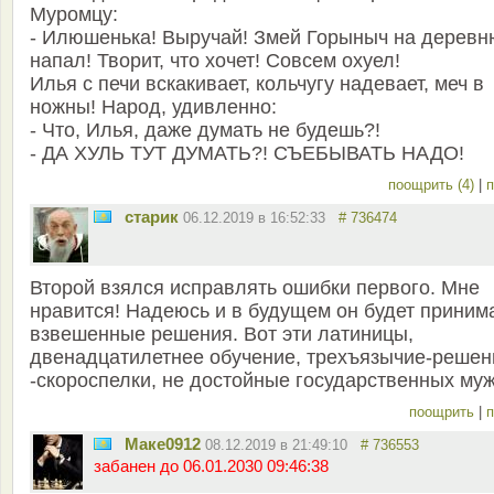
Муромцу:
- Илюшенька! Выручай! Змей Горыныч на деревн
напал! Творит, что хочет! Совсем охуел!
Илья с печи вскакивает, кольчугу надевает, меч в
ножны! Народ, удивленно:
- Что, Илья, даже думать не будешь?!
- ДА ХУЛЬ ТУТ ДУМАТЬ?! СЪЕБЫВАТЬ НАДО!
поощрить (4)
|
п
старик
06.12.2019 в 16:52:33
# 736474
Второй взялся исправлять ошибки первого. Мне
нравится! Надеюсь и в будущем он будет приним
взвешенные решения. Вот эти латиницы,
двенадцатилетнее обучение, трехъязычие-решен
-скороспелки, не достойные государственных муж
поощрить
|
п
Маке0912
08.12.2019 в 21:49:10
# 736553
забанен до 06.01.2030 09:46:38