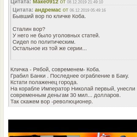
Цитата:
Маке0912
от
08.12.2019 21:49:10
Цитата:
андремас
от
06.12.2019 05:49:16
Бывший вор по кличке Коба.
Сталин вор?
У него не было уголовных статей.
Сидел по политическим.
Остальное из той же серии...
Кличка - Рябой, современем- Коба.
Грабил Банки . Последнее ограбление в Баку.
Кстати полаженец города.
На корабле Император Николай первый, унесли
современным деньгам 30 мил... долларов.
Так скажем вор -революционер.