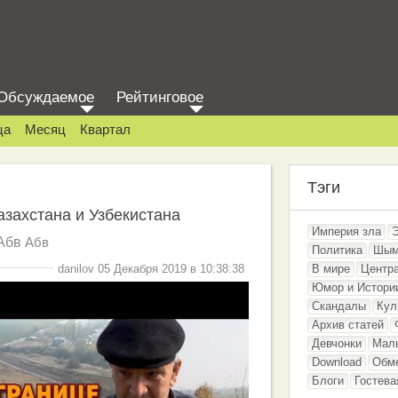
Обсуждаемое
Рейтинговое
ца
Месяц
Квартал
Тэги
азахстана и Узбекистана
Империя зла
Абв
Абв
Политика
Шым
danilov 05 Декабря 2019 в 10:38:38
В мире
Центр
Юмор и Истори
Скандалы
Кул
Архив статей
Девчонки
Мал
Download
Обм
Блоги
Гостева