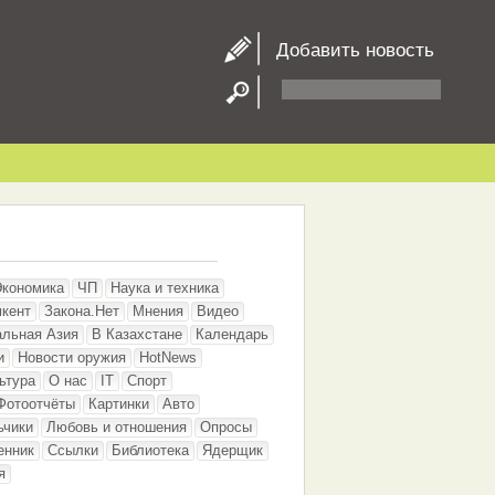
Добавить новость
Экономика
ЧП
Наука и техника
кент
Закона.Нет
Мнения
Видео
альная Азия
В Казахстане
Календарь
и
Новости оружия
HotNews
ьтура
О нас
IT
Спорт
Фотоотчёты
Картинки
Авто
ьчики
Любовь и отношения
Опросы
енник
Ссылки
Библиотека
Ядерщик
я