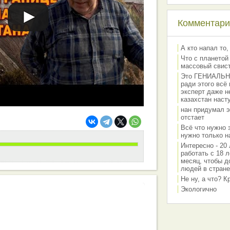
Комментарии
А кто напал то,
Что с планетой
массовый свис
Это ГЕНИАЛЬНО 
ради этого всё
эксперт даже н
казахстан наст
нан придумал э
отстает
Всё что нужно 
нужно только на
Интересно - 20 
работать с 18 л
месяц, чтобы д
людей в стране
Не ну, а что? 
Экологично
работа вашей команды