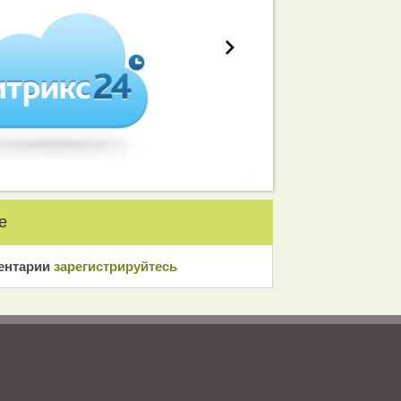
е
ентарии
зарeгиcтрирyйтeсь