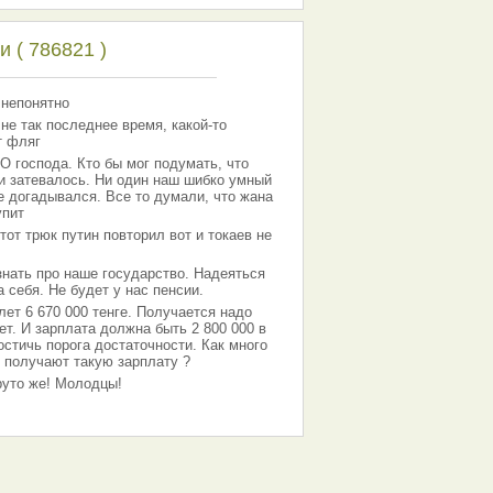
 ( 786821 )
 непонятно
 не так последнее время, какой-то
т фляг
господа. Кто бы мог подумать, что
 и затевалось. Ни один наш шибко умный
е догадывался. Все то думали, что жана
упит
тот трюк путин повторил вот и токаев не
знать про наше государство. Надеяться
 себя. Не будет у нас пенсии.
лет 6 670 000 тенге. Получается надо
ет. И зарплата должна быть 2 800 000 в
остичь порога достаточности. Как много
 получают такую зарплату ?
Круто же! Молодцы!