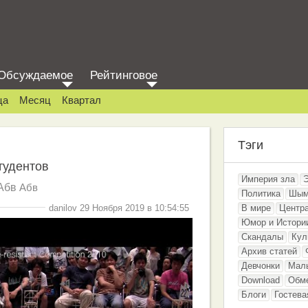
Обсуждаемое
Рейтинговое
ца
Месяц
Квартал
Тэги
тудентов
Империя зла
Абв
Абв
Политика
Шым
danilov 29 Ноября 2019 в 10:54:55
В мире
Центр
Юмор и Истори
Скандалы
Кул
Архив статей
Девчонки
Мал
Download
Обм
Блоги
Гостева