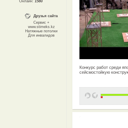
Онлайн:
1580
Друзья сайта
Сервис +
www.stimeks.kz
Натяжные потолки
Для инвалидов
Конкурс работ среди яп
сейсмостойкую констру