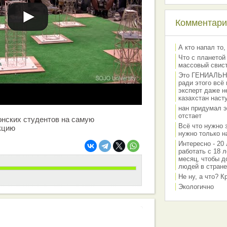
Комментарии
А кто напал то,
Что с планетой
массовый свис
Это ГЕНИАЛЬНО 
ради этого всё
эксперт даже н
казахстан наст
нан придумал э
отстает
онских студентов на самую
Всё что нужно 
кцию
нужно только на
Интересно - 20 
работать с 18 л
месяц, чтобы д
людей в стране
Не ну, а что? 
Экологично