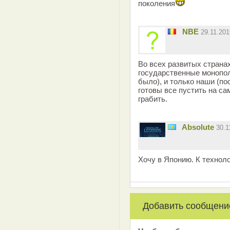
поколения
NBE
29.11.20
Во всех развитых страна
государственные монопол
было), и только наши (п
готовы все пустить на са
грабить.
Absolute
30.1
Хочу в Японию. К технолог
Добавить сообщени