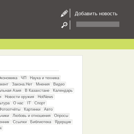
Добавить новость
Экономика
ЧП
Наука и техника
кент
Закона.Нет
Мнения
Видео
альная Азия
В Казахстане
Календарь
и
Новости оружия
HotNews
ьтура
О нас
IT
Спорт
Фотоотчёты
Картинки
Авто
ьчики
Любовь и отношения
Опросы
енник
Ссылки
Библиотека
Ядерщик
я