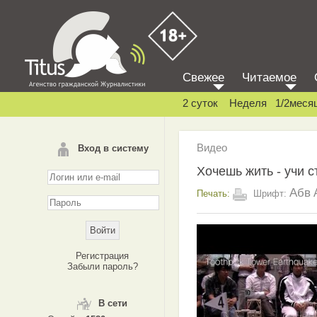
Свежее
Читаемое
2 суток
Неделя
1/2меся
Видео
Вход в систему
Хочешь жить - учи с
Абв
Печать:
Шрифт:
Регистрация
Забыли пароль?
В сети