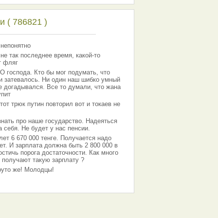
 ( 786821 )
 непонятно
 не так последнее время, какой-то
т фляг
господа. Кто бы мог подумать, что
 и затевалось. Ни один наш шибко умный
е догадывался. Все то думали, что жана
упит
тот трюк путин повторил вот и токаев не
знать про наше государство. Надеяться
 себя. Не будет у нас пенсии.
лет 6 670 000 тенге. Получается надо
ет. И зарплата должна быть 2 800 000 в
остичь порога достаточности. Как много
 получают такую зарплату ?
Круто же! Молодцы!