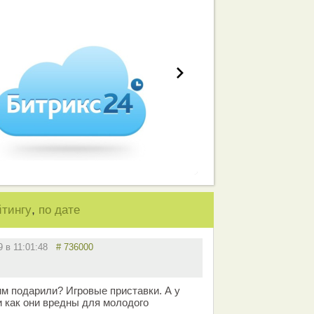
работа вашей команды
,
йтингу
по дате
19 в 11:01:48
# 736000
им подарили? Игровые приставки. А у
и как они вредны для молодого