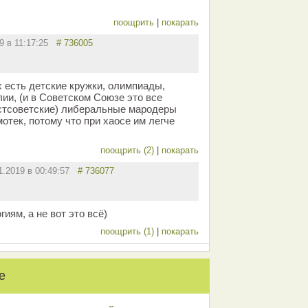
поощрить
|
покарать
19 в 11:17:25
# 736005
х есть детские кружки, олимпиады,
ии, (и в Советском Союзе это все
остсоветские) либеральные мародеры
мотек, потому что при хаосе им легче
поощрить (2)
|
покарать
1.2019 в 00:49:57
# 736077
иям, а не вот это всё)
поощрить (1)
|
покарать
е