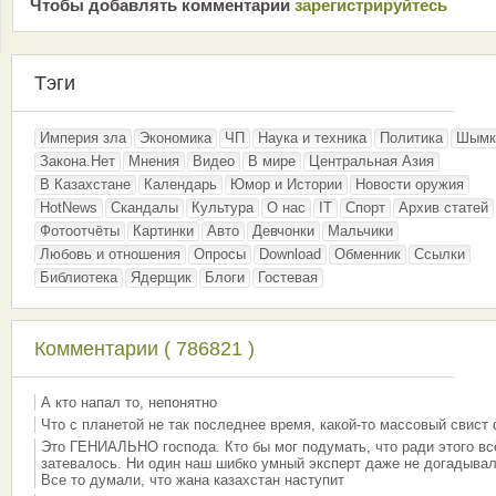
Чтобы добавлять комментарии
зарeгиcтрирyйтeсь
Тэги
Империя зла
Экономика
ЧП
Наука и техника
Политика
Шымк
Закона.Нет
Мнения
Видео
В мире
Центральная Азия
В Казахстане
Календарь
Юмор и Истории
Новости оружия
HotNews
Скандалы
Культура
О нас
IT
Спорт
Архив статей
Фотоотчёты
Картинки
Авто
Девчонки
Мальчики
Любовь и отношения
Опросы
Download
Обменник
Ссылки
Библиотека
Ядерщик
Блоги
Гостевая
Комментарии ( 786821 )
А кто напал то, непонятно
Что с планетой не так последнее время, какой-то массовый свист
Это ГЕНИАЛЬНО господа. Кто бы мог подумать, что ради этого вс
затевалось. Ни один наш шибко умный эксперт даже не догадывал
Все то думали, что жана казахстан наступит