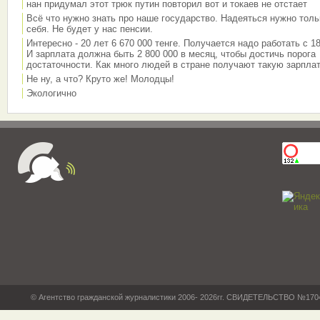
нан придумал этот трюк путин повторил вот и токаев не отстает
Всё что нужно знать про наше государство. Надеяться нужно толь
себя. Не будет у нас пенсии.
Интересно - 20 лет 6 670 000 тенге. Получается надо работать с 18
И зарплата должна быть 2 800 000 в месяц, чтобы достичь порога
достаточности. Как много людей в стране получают такую зарплат
Не ну, а что? Круто же! Молодцы!
Экологично
© Агентство гражданской журналистики 2006- 2026гг. СВИДЕТЕЛЬСТВО №17