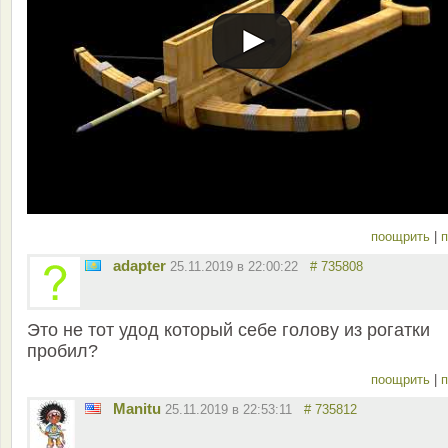
поощрить
|
п
adapter
25.11.2019 в 22:00:22
# 735808
Это не тот удод который себе голову из рогатки
пробил?
поощрить
|
п
Manitu
25.11.2019 в 22:53:11
# 735812