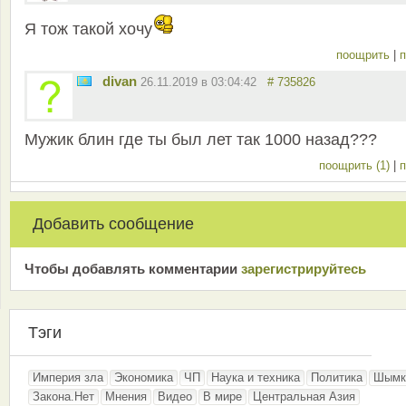
Я тож такой хочу
поощрить
|
п
divan
26.11.2019 в 03:04:42
# 735826
Мужик блин где ты был лет так 1000 назад???
поощрить (1)
|
п
Добавить сообщение
Чтобы добавлять комментарии
зарeгиcтрирyйтeсь
Тэги
Империя зла
Экономика
ЧП
Наука и техника
Политика
Шымк
Закона.Нет
Мнения
Видео
В мире
Центральная Азия