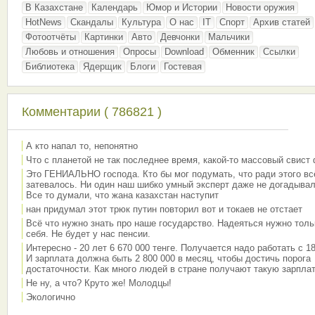
В Казахстане
Календарь
Юмор и Истории
Новости оружия
HotNews
Скандалы
Культура
О нас
IT
Спорт
Архив статей
Фотоотчёты
Картинки
Авто
Девчонки
Мальчики
Любовь и отношения
Опросы
Download
Обменник
Ссылки
Библиотека
Ядерщик
Блоги
Гостевая
Комментарии ( 786821 )
А кто напал то, непонятно
Что с планетой не так последнее время, какой-то массовый свист
Это ГЕНИАЛЬНО господа. Кто бы мог подумать, что ради этого вс
затевалось. Ни один наш шибко умный эксперт даже не догадывал
Все то думали, что жана казахстан наступит
нан придумал этот трюк путин повторил вот и токаев не отстает
Всё что нужно знать про наше государство. Надеяться нужно толь
себя. Не будет у нас пенсии.
Интересно - 20 лет 6 670 000 тенге. Получается надо работать с 18
И зарплата должна быть 2 800 000 в месяц, чтобы достичь порога
достаточности. Как много людей в стране получают такую зарплат
Не ну, а что? Круто же! Молодцы!
Экологично