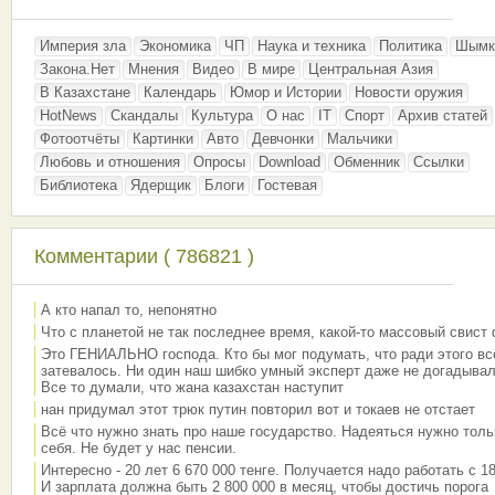
Империя зла
Экономика
ЧП
Наука и техника
Политика
Шымк
Закона.Нет
Мнения
Видео
В мире
Центральная Азия
В Казахстане
Календарь
Юмор и Истории
Новости оружия
HotNews
Скандалы
Культура
О нас
IT
Спорт
Архив статей
Фотоотчёты
Картинки
Авто
Девчонки
Мальчики
Любовь и отношения
Опросы
Download
Обменник
Ссылки
Библиотека
Ядерщик
Блоги
Гостевая
Комментарии ( 786821 )
А кто напал то, непонятно
Что с планетой не так последнее время, какой-то массовый свист
Это ГЕНИАЛЬНО господа. Кто бы мог подумать, что ради этого вс
затевалось. Ни один наш шибко умный эксперт даже не догадывал
Все то думали, что жана казахстан наступит
нан придумал этот трюк путин повторил вот и токаев не отстает
Всё что нужно знать про наше государство. Надеяться нужно толь
себя. Не будет у нас пенсии.
Интересно - 20 лет 6 670 000 тенге. Получается надо работать с 18
И зарплата должна быть 2 800 000 в месяц, чтобы достичь порога