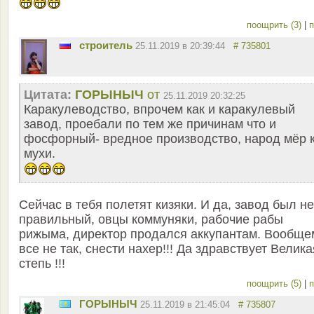
поощрить (3)
|
п
строитель
25.11.2019 в 20:39:44
# 735801
Цитата:
ГОРЫНЫЧ
от
25.11.2019 20:32:25
Каракулеводство, впрочем как и каракулевый
завод, проебали по тем же причинам что и
фосфорный- вредное производство, народ мёр 
мухи.
Сейчас в тебя полетят кизяки. И да, завод был не
правильный, овцы коммуняки, рабочие рабы
рижыма, директор продался аккупантам. Вообще
все не так, снести нахер!!! Да здравствует Велика
степь !!!
поощрить (5)
|
п
ГОРЫНЫЧ
25.11.2019 в 21:45:04
# 735807