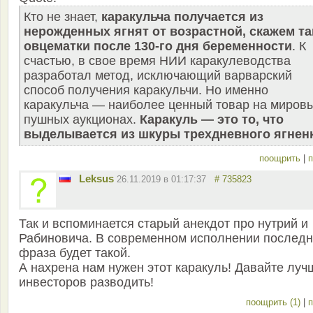
Кто не знает,
каракульча получается из
нерожденных ягнят от возрастной, скажем та
овцематки после 130-го дня беременности
. К
счастью, в свое время НИИ каракулеводства
разработал метод, исключающий варварский
способ получения каракульчи. Но именно
каракульча — наиболее ценный товар на миров
пушных аукционах.
Каракуль — это то, что
выделывается из шкуры трехдневного ягнен
поощрить
|
п
Leksus
26.11.2019 в 01:17:37
# 735823
Так и вспоминается старый анекдот про нутрий и
Рабиновича. В современном исполнении послед
фраза будет такой.
А нахрена нам нужен этот каракуль! Давайте луч
инвесторов разводить!
поощрить (1)
|
п