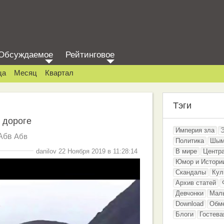
Обсуждаемое
Рейтинговое
ца
Месяц
Квартал
Тэги
 дороге
Империя зла
Абв
Абв
Политика
Шым
danilov 22 Ноября 2019 в 11:28:14
В мире
Центр
Юмор и Истори
Скандалы
Кул
Архив статей
Девчонки
Мал
Download
Обм
Блоги
Гостева