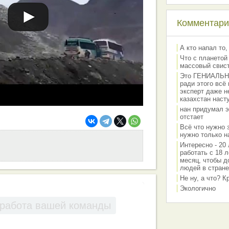
Комментарии
А кто напал то,
Что с планетой
массовый свис
Это ГЕНИАЛЬНО 
ради этого всё
эксперт даже н
казахстан наст
нан придумал э
отстает
Всё что нужно 
нужно только на
Интересно - 20 
работать с 18 л
месяц, чтобы д
людей в стране
Не ну, а что? 
Экологично
работа вашей команды