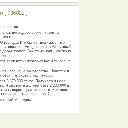
 ( 786821 )
 непонятно
 не так последнее время, какой-то
т фляг
господа. Кто бы мог подумать, что
 и затевалось. Ни один наш шибко умный
е догадывался. Все то думали, что жана
упит
тот трюк путин повторил вот и токаев не
знать про наше государство. Надеяться
 себя. Не будет у нас пенсии.
лет 6 670 000 тенге. Получается надо
ет. И зарплата должна быть 2 800 000 в
остичь порога достаточности. Как много
 получают такую зарплату ?
Круто же! Молодцы!