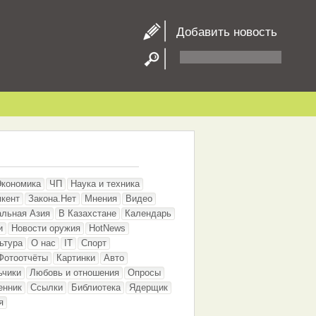
Добавить новость
Экономика
ЧП
Наука и техника
кент
Закона.Нет
Мнения
Видео
альная Азия
В Казахстане
Календарь
и
Новости оружия
HotNews
ьтура
О нас
IT
Спорт
Фотоотчёты
Картинки
Авто
ьчики
Любовь и отношения
Опросы
енник
Ссылки
Библиотека
Ядерщик
я