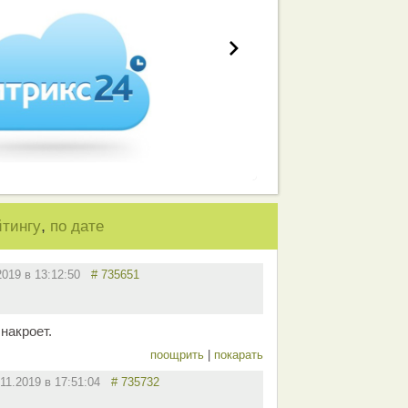
,
йтингу
по дате
2019 в 13:12:50
# 735651
накроет.
поощрить
|
покарать
.11.2019 в 17:51:04
# 735732