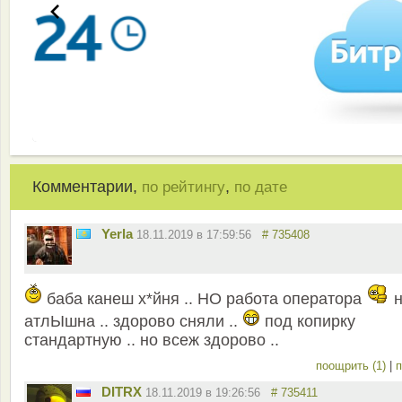
Комментарии,
,
по рейтингу
по дате
Yerla
18.11.2019 в 17:59:56
# 735408
баба канеш х*йня .. НО работа оператора
н
атлЫшна .. здорово сняли ..
под копирку
стандартную .. но всеж здорово ..
поощрить (1)
|
п
DITRX
18.11.2019 в 19:26:56
# 735411