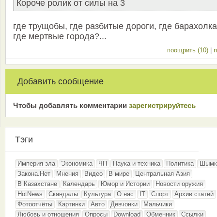
Короче ролик от силы на 3
где трущобы, где разбитые дороги, где барахолка
где мертвые города?...
поощрить (10)
|
п
Добавить сообщение
Чтобы добавлять комментарии
зарeгиcтрирyйтeсь
Тэги
Империя зла
Экономика
ЧП
Наука и техника
Политика
Шымк
Закона.Нет
Мнения
Видео
В мире
Центральная Азия
В Казахстане
Календарь
Юмор и Истории
Новости оружия
HotNews
Скандалы
Культура
О нас
IT
Спорт
Архив статей
Фотоотчёты
Картинки
Авто
Девчонки
Мальчики
Любовь и отношения
Опросы
Download
Обменник
Ссылки