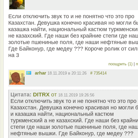
Если отключить звук то и не понятно что это про
Казахстан. Девушка конечно красивая но могли б
казашка найти, национальный кастюм туркменски
не казахский. Где наши без крайние степи где на
золотые пшениные поля, где наши нефтяные вы
Где Байконур, где медеу ??? Короче ролик от си
на 3
поощрить (1)
|
п
arhar
18.11.2019 в 20:11:26
# 735414
Цитата:
DITRX
от
18.11.2019 19:26:56
Если отключить звук то и не понятно что это про
Казахстан. Девушка конечно красивая но могли 
и казашка найти, национальный кастюм
туркменский а не казахский. Где наши без крайн
степи где наши золотые пшениные поля, где на
нефтяные вышки. Где Байконур, где медеу ???