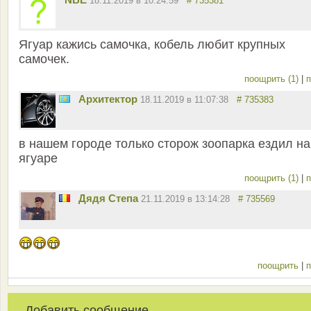
18.11.2019 в 10:24:59
# 735381
Ягуар кажись самочка, кобель любит крупных
самочек.
поощрить (1)
|
п
Архитектор
18.11.2019 в 11:07:38
# 735383
в нашем городе только сторож зоопарка ездил на
ягуаре
поощрить (1)
|
п
Дядя Степа
21.11.2019 в 13:14:28
# 735569
поощрить
|
п
Добавить сообщение