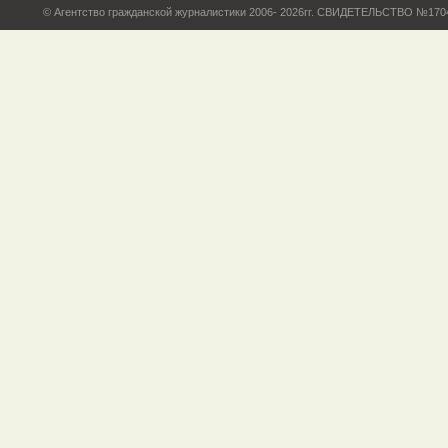
© Агентство гражданской журналистики 2006- 2026гг. СВИДЕТЕЛЬСТВО №17