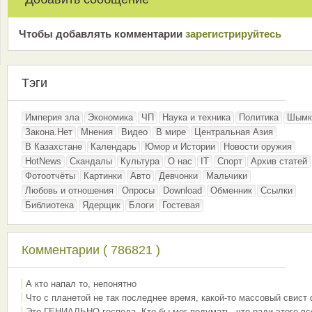
Чтобы добавлять комментарии
зарeгиcтрирyйтeсь
Тэги
Империя зла
Экономика
ЧП
Наука и техника
Политика
Шымк
Закона.Нет
Мнения
Видео
В мире
Центральная Азия
В Казахстане
Календарь
Юмор и Истории
Новости оружия
HotNews
Скандалы
Культура
О нас
IT
Спорт
Архив статей
Фотоотчёты
Картинки
Авто
Девчонки
Мальчики
Любовь и отношения
Опросы
Download
Обменник
Ссылки
Библиотека
Ядерщик
Блоги
Гостевая
Комментарии ( 786821 )
А кто напал то, непонятно
Что с планетой не так последнее время, какой-то массовый свист
Это ГЕНИАЛЬНО господа. Кто бы мог подумать, что ради этого вс