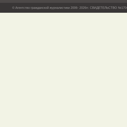
© Агентство гражданской журналистики 2006- 2026гг. СВИДЕТЕЛЬСТВО №17