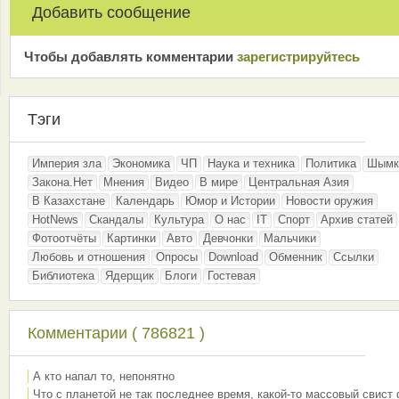
Добавить сообщение
Чтобы добавлять комментарии
зарeгиcтрирyйтeсь
Тэги
Империя зла
Экономика
ЧП
Наука и техника
Политика
Шымк
Закона.Нет
Мнения
Видео
В мире
Центральная Азия
В Казахстане
Календарь
Юмор и Истории
Новости оружия
HotNews
Скандалы
Культура
О нас
IT
Спорт
Архив статей
Фотоотчёты
Картинки
Авто
Девчонки
Мальчики
Любовь и отношения
Опросы
Download
Обменник
Ссылки
Библиотека
Ядерщик
Блоги
Гостевая
Комментарии ( 786821 )
А кто напал то, непонятно
Что с планетой не так последнее время, какой-то массовый свист