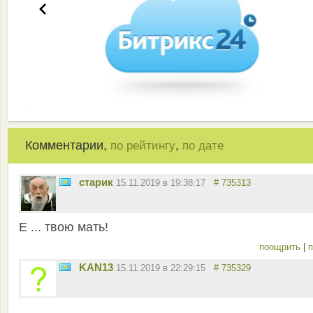
Комментарии,
,
по рейтингу
по дате
старик
15.11.2019 в 19:38:17
# 735313
Е ... твою мать!
поощрить
|
п
KAN13
15.11.2019 в 22:29:15
# 735329