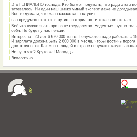
Это ГЕНИАЛЬНО господа. Кто бы мог подумать, что ради этого вс
затевалось. Ни один наш шибко умный эксперт даже не догадывал
Все то думали, что жана казахстан наступит
нан придумал этот трюк путин повторил вот и токаев не отстает
Всё что нужно знать про наше государство. Надеяться нужно толь
себя. Не будет у нас пенсии.
Интересно - 20 лет 6 670 000 тенге. Получается надо работать с 18
И зарплата должна быть 2 800 000 в месяц, чтобы достичь порога
достаточности. Как много людей в стране получают такую зарплат
Не ну, а что? Круто же! Молодцы!
Экологично