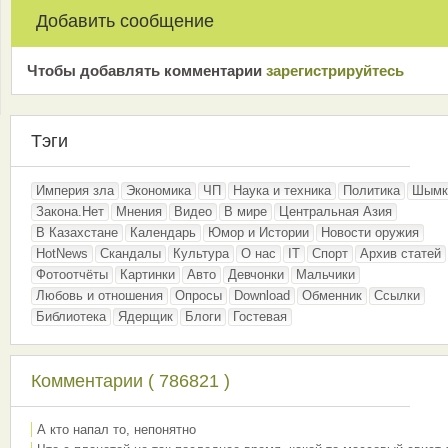
Добавить сообщение
Чтобы добавлять комментарии
зарeгиcтрирyйтeсь
Тэги
Империя зла
Экономика
ЧП
Наука и техника
Политика
Шымк
Закона.Нет
Мнения
Видео
В мире
Центральная Азия
В Казахстане
Календарь
Юмор и Истории
Новости оружия
HotNews
Скандалы
Культура
О нас
IT
Спорт
Архив статей
Фотоотчёты
Картинки
Авто
Девчонки
Мальчики
Любовь и отношения
Опросы
Download
Обменник
Ссылки
Библиотека
Ядерщик
Блоги
Гостевая
Комментарии ( 786821 )
А кто напал то, непонятно