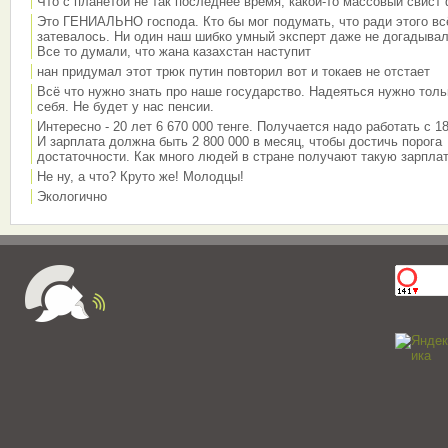
Что с планетой не так последнее время, какой-то массовый свист
Это ГЕНИАЛЬНО господа. Кто бы мог подумать, что ради этого вс
затевалось. Ни один наш шибко умный эксперт даже не догадывал
Все то думали, что жана казахстан наступит
нан придумал этот трюк путин повторил вот и токаев не отстает
Всё что нужно знать про наше государство. Надеяться нужно толь
себя. Не будет у нас пенсии.
Интересно - 20 лет 6 670 000 тенге. Получается надо работать с 18
И зарплата должна быть 2 800 000 в месяц, чтобы достичь порога
достаточности. Как много людей в стране получают такую зарплат
Не ну, а что? Круто же! Молодцы!
Экологично