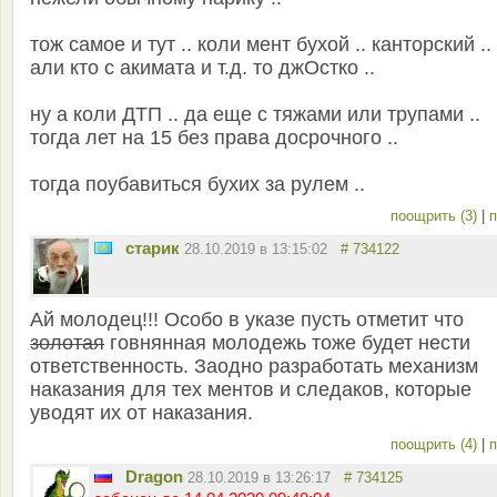
тож самое и тут .. коли мент бухой .. канторский ..
али кто с акимата и т.д. то джОстко ..
ну а коли ДТП .. да еще с тяжами или трупами ..
тогда лет на 15 без права досрочного ..
тогда поубавиться бухих за рулем ..
поощрить (3)
|
п
старик
28.10.2019 в 13:15:02
# 734122
Ай молодец!!! Особо в указе пусть отметит что
золотая
говнянная молодежь тоже будет нести
ответственность. Заодно разработать механизм
наказания для тех ментов и следаков, которые
уводят их от наказания.
поощрить (4)
|
п
Dragon
28.10.2019 в 13:26:17
# 734125