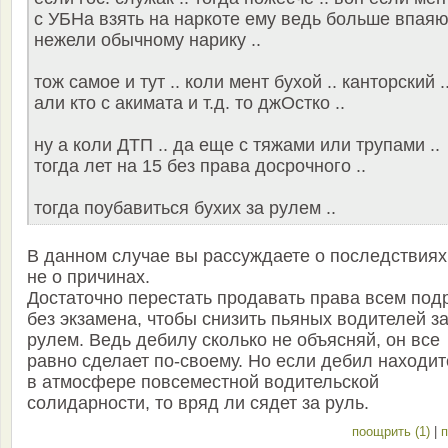
с УБНа взять на наркоте ему ведь больше впаяю
нежели обычному нарику ..
тож самое и тут .. коли мент бухой .. канторский .
али кто с акимата и т.д. то джОстко ..
ну а коли ДТП .. да еще с тяжами или трупами ..
тогда лет на 15 без права досрочного ..
тогда поубавиться бухих за рулем ..
В данном случае вы рассуждаете о последствиях
не о причинах.
Достаточно перестать продавать права всем под
без экзамена, чтобы снизить пьяных водителей з
рулем. Ведь дебилу сколько не объясняй, он все
равно сделает по-своему. Но если дебил находит
в атмосфере повсеместной водительской
солидарности, то вряд ли сядет за руль.
поощрить (1)
|
п