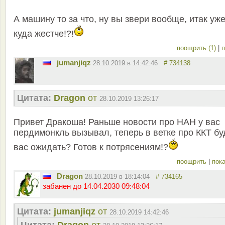
А машину то за что, ну вы звери вообще, итак уже
куда жестче!?!
поощрить (1)
|
п
jumanjiqz
28.10.2019 в 14:42:46
# 734138
Цитата:
Dragon
от
28.10.2019 13:26:17
Привет Дракоша! Раньше новости про НАН у вас
пердимонкль вызывал, теперь в ветке про ККТ б
вас ожидать? Готов к потрясениям!?
поощрить
|
пока
Dragon
28.10.2019 в 18:14:04
# 734165
забанен до 14.04.2030 09:48:04
Цитата:
jumanjiqz
от
28.10.2019 14:42:46