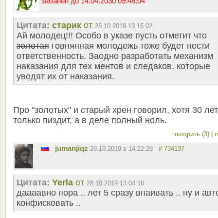
забанен до 14.04.2030 09:48:04
Цитата:
старик
от
28.10.2019 13:15:02
Ай молодец!!! Особо в указе пусть отметит что
золотая
говнянная молодежь тоже будет нести
ответственность. Заодно разработать механизм
наказания для тех ментов и следаков, которые
уводят их от наказания.
Про "золотых" и старый хрен говорил, хотя 30 лет
только пиздит, а в деле полный ноль.
поощрить (3)
|
п
jumanjiqz
28.10.2019 в 14:22:28
# 734137
Цитата:
Yerla
от
28.10.2019 13:04:16
даааавно пора .. лет 5 сразу впаивать .. ну и авт
конфисковать ..