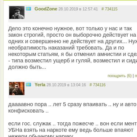
GoodZone
28.10.2019 в 12:57:41
# 734115
Дело это конечно нужное, вот только у нас и так
закон строгий, просто он выборочно действует на
одних и совершенно не действует на других... Ну
необратимость наказаний требовать. Да и по
некоторым статьям, я бы отменил амнистии и сде
- типа возместил ущерб и гуляй, возместил и сид
должно быть...
поощрить (6)
|
п
Yerla
28.10.2019 в 13:04:16
# 734116
даааавно пора .. лет 5 сразу впаивать .. ну и авто
конфисковать ..
если гос. служак .. тогда пожесче .. вон если мент
УБНа взять на наркоте ему ведь больше впаяют
нежели обычному нарику ..