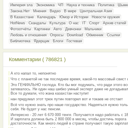
Империя зла
Экономика
ЧП
Наука и техника
Политика
Шымк
Закона.Нет
Мнения
Видео
В мире
Центральная Азия
В Казахстане
Календарь
Юмор и Истории
Новости оружия
HotNews
Скандалы
Культура
О нас
IT
Спорт
Архив статей
Фотоотчёты
Картинки
Авто
Девчонки
Мальчики
Любовь и отношения
Опросы
Download
Обменник
Ссылки
Библиотека
Ядерщик
Блоги
Гостевая
Комментарии ( 786821 )
А кто напал то, непонятно
Что с планетой не так последнее время, какой-то массовый свист
Это ГЕНИАЛЬНО господа. Кто бы мог подумать, что ради этого вс
затевалось. Ни один наш шибко умный эксперт даже не догадывал
Все то думали, что жана казахстан наступит
нан придумал этот трюк путин повторил вот и токаев не отстает
Всё что нужно знать про наше государство. Надеяться нужно толь
себя. Не будет у нас пенсии.
Интересно - 20 лет 6 670 000 тенге. Получается надо работать с 18
И зарплата должна быть 2 800 000 в месяц, чтобы достичь порога
достаточности. Как много людей в стране получают такую зарплат