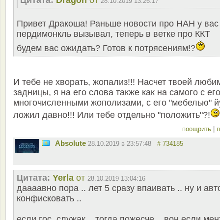
Цитата:
Dragon
от
28.10.2019 13:26:17
Привет Дракоша! Раньше новости про НАН у вас
пердимонкль вызывал, теперь в ветке про ККТ
будем вас ожидать? Готов к потрясениям!?
И тебе не хворать, жопализ!!! Насчет твоей люби
задницы, я на его слова также как на самого с ег
многочисленными жополизами, с его "мебелью" й
ложил давно!!! Или тебе отдельно "положить"?!
поощрить
|
п
Absolute
28.10.2019 в 23:57:48
# 734185
Цитата:
Yerla
от
28.10.2019 13:04:16
даааавно пора .. лет 5 сразу впаивать .. ну и авт
конфисковать ..
если гос. служак .. тогда пожесче .. вон если мен