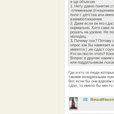
я щя объясню
1. Нету давно понятие с
-племенным отношениям,
поле с детства или име
взаимоотношения.
2. Даже если он его сдас
нормально. Хотя сама л
решать на уровне. Не по
молодец.
3. Почему лох? Потому с
опрос как бы намекает н
имеется ) ,не сдаст соу
Кто он после этого? Кон
Вопрос в другом: каким
или поддельником лохо
Где и кто те люди которы
такими изощренными пон
Вот если бы они вдвоём с
сдал, то имело бы место 
MишаМашке