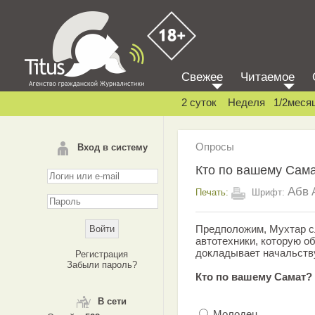
Свежее
Читаемое
2 суток
Неделя
1/2меся
Опросы
Вход в систему
Кто по вашему Сам
Абв
Печать:
Шрифт:
Предположим, Мухтар сл
автотехники, которую о
докладывает начальств
Регистрация
Забыли пароль?
Кто по вашему Самат?
В сети
Молодец