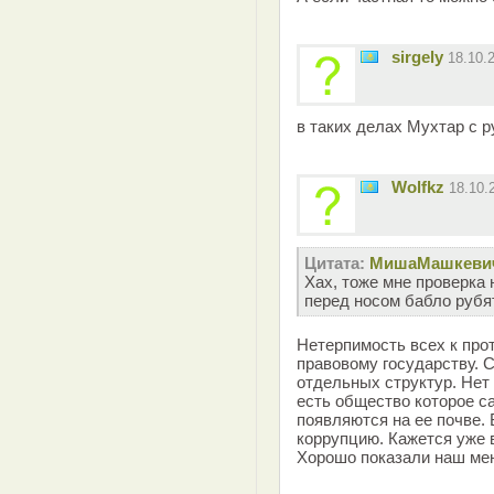
sirgely
18.10.
в таких делах Мухтар с 
Wolfkz
18.10.
Цитата:
MишаМашкеви
Хах, тоже мне проверка
перед носом бабло рубят
Нетерпимость всех к про
правовому государству. С
отдельных структур. Нет
есть общество которое са
появляются на ее почве.
коррупцию. Кажется уже
Хорошо показали наш мен