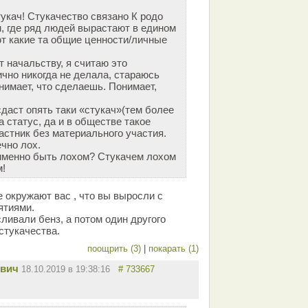
тукач! Стукачество связано К родо
 где ряд людей вырастают в едином
ют какие та общие ценности/личные
т начальству, я считаю это
ично никогда не делала, стараюсь
нимает, что сделаешь. Понимает,
даст опять таки «стукач»(тем более
а статус, да и в обществе такое
частник без материального участия.
ечно лох.
 именно быть лохом? Стукачем лохом
м!
е окружают вас , что вы выросли с
ятиями.
ливали бенз, а потом один другого
стукачества.
поощрить (3)
|
покарать (1)
вич
18.10.2019 в 19:38:16
# 733667