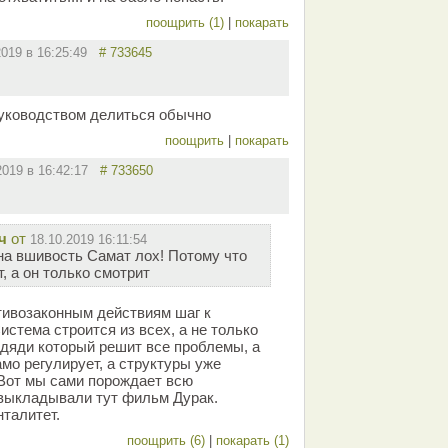
поощрить (1)
|
покарать
2019 в 16:25:49
# 733645
руководством делиться обычно
поощрить
|
покарать
2019 в 16:42:17
# 733650
ч
от
18.10.2019 16:11:54
 на вшивость Самат лох! Потому что
, а он только смотрит
тивозаконным действиям шаг к
истема строится из всех, а не только
 дяди который решит все проблемы, а
мо регулирует, а структуры уже
 Вот мы сами порождает всю
 выкладывали тут фильм Дурак.
талитет.
поощрить (6)
|
покарать (1)