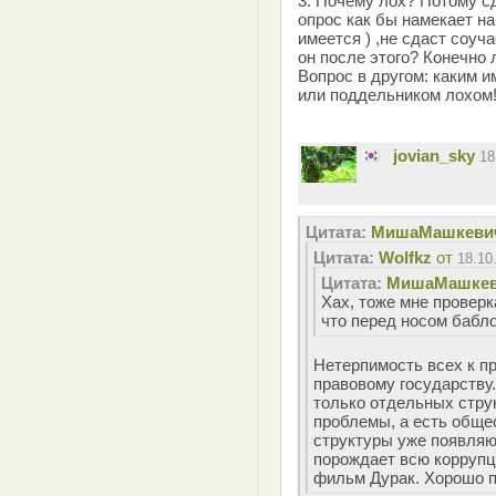
3. Почему лох? Потому сд
опрос как бы намекает на
имеется ) ,не сдаст соуч
он после этого? Конечно 
Вопрос в другом: каким 
или поддельником лохом
jovian_sky
18
Цитата:
MишаМашкеви
Цитата:
Wolfkz
от
18.10
Цитата:
MишаМашке
Хах, тоже мне провер
что перед носом бабло
Нетерпимость всех к п
правовому государству.
только отдельных стру
проблемы, а есть общес
структуры уже появляю
порождает всю коррупц
фильм Дурак. Хорошо п