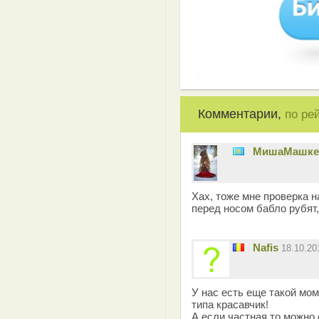
Комментарии,
по ре
MишаМашке
Хах, тоже мне проверка 
перед носом бабло рубят,
Nafis
18.10.2
У нас есть еще такой мом
типа красавчик!
А если частная то можно о