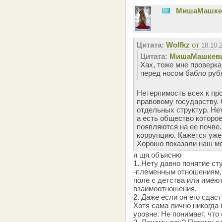
MишаМашке
Цитата:
Wolfkz
от
18.10.
Цитата:
MишаМашкев
Хах, тоже мне проверка
перед носом бабло рубя
Нетерпимость всех к пр
правовому государству. 
отдельных структур. Не
а есть общество которое
появляются на ее почве
коррупцию. Кажется уже
Хорошо показали наш ме
я щя объясню
1. Нету давно понятие ст
-племенным отношениям, 
поле с детства или имею
взаимоотношения.
2. Даже если он его сдас
Хотя сама лично никогда
уровне. Не понимает, что