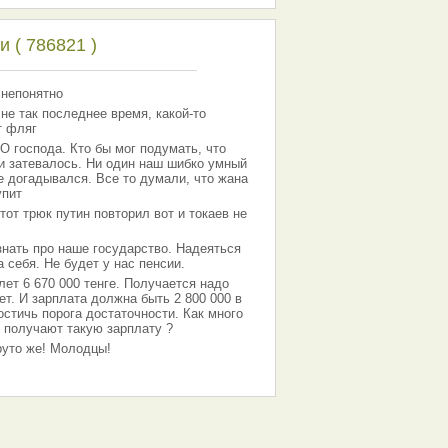
 ( 786821 )
 непонятно
 не так последнее время, какой-то
т фляг
господа. Кто бы мог подумать, что
 и затевалось. Ни один наш шибко умный
е догадывался. Все то думали, что жана
упит
тот трюк путин повторил вот и токаев не
знать про наше государство. Надеяться
 себя. Не будет у нас пенсии.
лет 6 670 000 тенге. Получается надо
ет. И зарплата должна быть 2 800 000 в
остичь порога достаточности. Как много
 получают такую зарплату ?
Круто же! Молодцы!