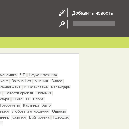
Добавить новость
Экономика
ЧП
Наука и техника
кент
Закона.Нет
Мнения
Видео
альная Азия
В Казахстане
Календарь
и
Новости оружия
HotNews
ьтура
О нас
IT
Спорт
Фотоотчёты
Картинки
Авто
ьчики
Любовь и отношения
Опросы
енник
Ссылки
Библиотека
Ядерщик
я