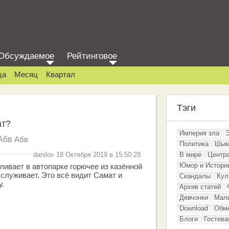
Обсуждаемое
Рейтинговое
ца
Месяц
Квартал
Тэги
ат?
Империя зла
Абв
Абв
Политика
Шым
danilov 18 Октября 2019 в 15:50:28
В мире
Центр
Юмор и Истори
ивает в автопарке горючее из казённой
бслуживает. Это всё видит Самат и
Скандалы
Кул
у.
Архив статей
Девчонки
Мал
Download
Обм
Блоги
Гостева