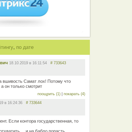
,
йтингу
по дате
вич
18.10.2019 в 16:11:54
# 733643
на вшивость Самат лох! Потому что
 а он только смотрит
поощрить (1)
|
покарать (4)
019 в 16:24:36
# 733644
ент. Если контора государственная, то
тхватить.... и на бабло попасть.