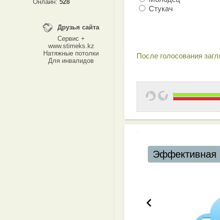
Онлайн:
528
Стукач
Друзья сайта
Сервис +
www.stimeks.kz
Натяжные потолки
После голосования загля
Для инвалидов
Эффективная 