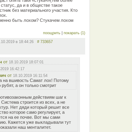
аст опять таки «стукач»(тем более
 статус, да и в обществе такое
астник без материального участия. Кто
лох.
именно быть лохом? Стукачем лохом
!
поощрить
|
покарать (1)
.10.2019 в 18:44:26
# 733657
ч
от
18.10.2019 18:07:01
.2019 16:42:17
вич
от
18.10.2019 16:11:54
ка на вшивость Самат лох! Потому
 рубят, а он только смотрит
ротивозаконным действиям шаг к
 Система строится из всех, а не
ктур. Нет дяди который решит все
тво которое само регулирует, а
тся на ее почве. Вот мы сами
ию. Кажется уже выкладывали тут
оказали наш менталитет.