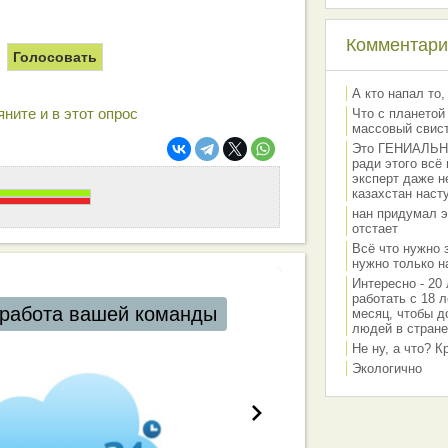
Комментарии
А кто напал то,
ните и в этот опрос
Что с планетой
массовый свис
Это ГЕНИАЛЬНО 
ради этого всё
эксперт даже н
казахстан наст
нан придумал э
отстает
Всё что нужно 
нужно только на
Интересно - 20 
работать с 18 л
работа вашей команды
месяц, чтобы д
людей в стране
Не ну, а что? 
Экологично