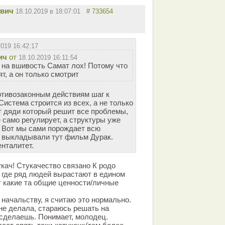
вич
18.10.2019 в 18:07:01
# 733654
2019 16:42:17
ич
от
18.10.2019 16:11:54
 на вшивость Самат лох! Потому что
т, а он только смотрит
отивозаконным действиям шаг к
Система строится из всех, а не только
т дяди который решит все проблемы,
 само регулирует, а структуры уже
. Вот мы сами порождает всю
 выкладывали тут фильм Дурак.
нталитет.
укач! Стукачество связано К родо
где ряд людей вырастают в едином
т какие та общие ценности/личные
т начальству, я считаю это нормально.
 не делала, стараюсь решать на
 сделаешь. Понимает, молодец.