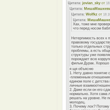
Цитата:
jovian_sky
от
18
Цитата:
MишаМашкев
Цитата:
Wolfkz
от
18.1
Цитата:
MишаМашке
Хах, тоже мне провер
что перед носом бабл
Нетерпимость всех к 
правовому государству
только отдельных стр
проблемы, а есть обще
структуры уже появля
порождает всю корруп
фильм Дурак. Хорошо 
я щя объясню
1. Нету давно понятие 
-племенным отношениям
едином поле с детства 
личные взаимоотношен
2. Даже если он его сда
нормально. Хотя сама л
решать на уровне. Не п
молодец.
3. Почему лох? Потому 