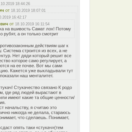
.10.2019 18:44:26
ич
от
18.10.2019 18:07:01
0.2019 16:42:17
вич
от
18.10.2019 16:11:54
ка на вшивость Самат лох! Потому
о рубят, а он только смотрит
противозаконным действиям шаг к
. Система строится из всех, а не
уктур. Нет дяди который решит все
ство которое само регулирует, а
ются на ее почве. Вот мы сами
цию. Кажется уже выкладывали тут
показали наш менталитет.
стукач! Стукачество связано К родо
, где ряд людей вырастают в
или имеют какие та общие ценности/
ия.
ст начальству, я считаю это
ично никогда не делала, стараюсь
онимает, что сделаешь. Понимает,
сдаст опять таки «стукач»(тем