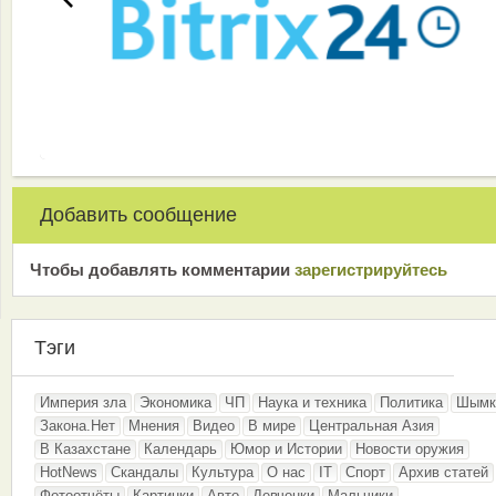
Добавить сообщение
Чтобы добавлять комментарии
зарeгиcтрирyйтeсь
Тэги
Империя зла
Экономика
ЧП
Наука и техника
Политика
Шымк
Закона.Нет
Мнения
Видео
В мире
Центральная Азия
В Казахстане
Календарь
Юмор и Истории
Новости оружия
HotNews
Скандалы
Культура
О нас
IT
Спорт
Архив статей
Фотоотчёты
Картинки
Авто
Девчонки
Мальчики