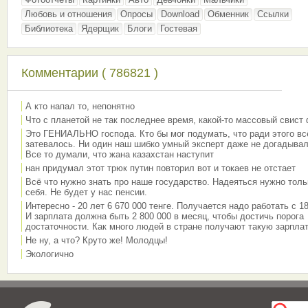
Любовь и отношения
Опросы
Download
Обменник
Ссылки
Библиотека
Ядерщик
Блоги
Гостевая
Комментарии ( 786821 )
А кто напал то, непонятно
Что с планетой не так последнее время, какой-то массовый свист
Это ГЕНИАЛЬНО господа. Кто бы мог подумать, что ради этого вс
затевалось. Ни один наш шибко умный эксперт даже не догадывал
Все то думали, что жана казахстан наступит
нан придумал этот трюк путин повторил вот и токаев не отстает
Всё что нужно знать про наше государство. Надеяться нужно толь
себя. Не будет у нас пенсии.
Интересно - 20 лет 6 670 000 тенге. Получается надо работать с 18
И зарплата должна быть 2 800 000 в месяц, чтобы достичь порога
достаточности. Как много людей в стране получают такую зарплат
Не ну, а что? Круто же! Молодцы!
Экологично