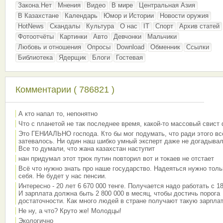
Закона.Нет
Мнения
Видео
В мире
Центральная Азия
В Казахстане
Календарь
Юмор и Истории
Новости оружия
HotNews
Скандалы
Культура
О нас
IT
Спорт
Архив статей
Фотоотчёты
Картинки
Авто
Девчонки
Мальчики
Любовь и отношения
Опросы
Download
Обменник
Ссылки
Библиотека
Ядерщик
Блоги
Гостевая
Комментарии ( 786821 )
А кто напал то, непонятно
Что с планетой не так последнее время, какой-то массовый свист
Это ГЕНИАЛЬНО господа. Кто бы мог подумать, что ради этого вс
затевалось. Ни один наш шибко умный эксперт даже не догадывал
Все то думали, что жана казахстан наступит
нан придумал этот трюк путин повторил вот и токаев не отстает
Всё что нужно знать про наше государство. Надеяться нужно толь
себя. Не будет у нас пенсии.
Интересно - 20 лет 6 670 000 тенге. Получается надо работать с 18
И зарплата должна быть 2 800 000 в месяц, чтобы достичь порога
достаточности. Как много людей в стране получают такую зарплат
Не ну, а что? Круто же! Молодцы!
Экологично