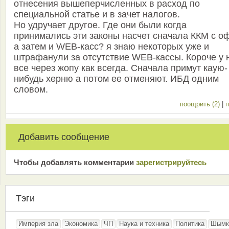
отнесения вышеперчисленных в расход по
специальной статье и в зачет налогов.
Но удручает другое. Где они были когда
принимались эти законы насчет сначала ККМ с о
а затем и WEB-касс? я знаю некоторых уже и
штрафанули за отсутствие WEB-кассы. Короче у 
все через жопу как всегда. Сначала примут каую-
нибудь херню а потом ее отменяют. ИБД одним
словом.
поощрить (2)
|
п
Добавить сообщение
Чтобы добавлять комментарии
зарeгиcтрирyйтeсь
Тэги
Империя зла
Экономика
ЧП
Наука и техника
Политика
Шымк