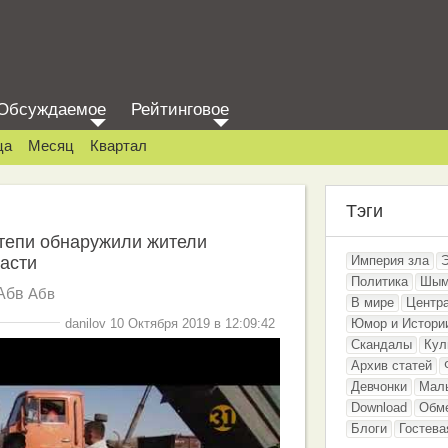
Обсуждаемое
Рейтинговое
ца
Месяц
Квартал
Тэги
тепи обнаружили жители
асти
Империя зла
Политика
Шым
Абв
Абв
В мире
Центр
danilov 10 Октября 2019 в 12:09:42
Юмор и Истори
Скандалы
Кул
Архив статей
Девчонки
Мал
Download
Обм
Блоги
Гостева