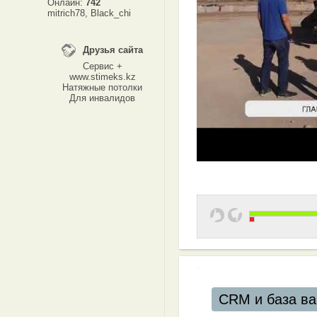
Онлайн:
742
mitrich78
,
Black_chi
Друзья сайта
Сервис +
www.stimeks.kz
Натяжные потолки
Для инвалидов
CRM и база ваших клиентов