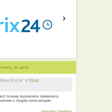
,
йтингу
по дате
.2019 в 20:10:26
# 733142
вот почему журналюга применила
ношению к людям запасающим
поощрить
|
покарать