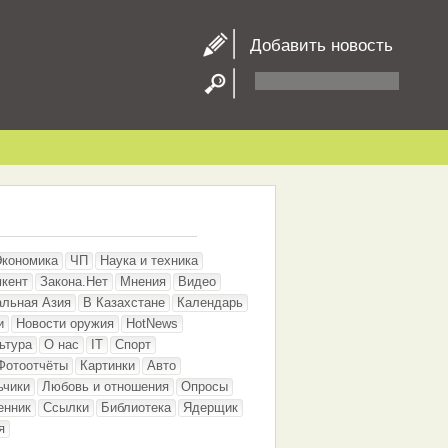
Добавить новость
Экономика
ЧП
Наука и техника
кент
Закона.Нет
Мнения
Видео
альная Азия
В Казахстане
Календарь
и
Новости оружия
HotNews
ьтура
О нас
IT
Спорт
Фотоотчёты
Картинки
Авто
ьчики
Любовь и отношения
Опросы
енник
Ссылки
Библиотека
Ядерщик
я