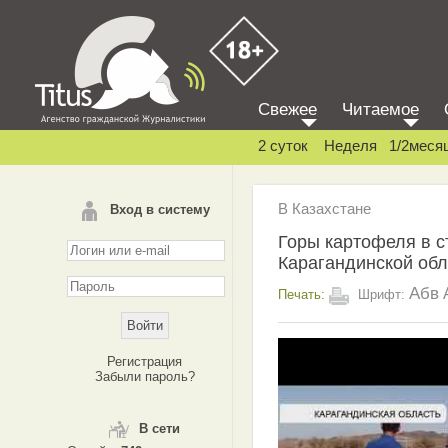
Свежее
Читаемое
2 суток
Неделя
1/2меся
В Казахстане
Вход в систему
Горы картофеля в с
Карагандинской обл
Абв
Печать:
Шрифт:
Регистрация
Забыли пароль?
В сети