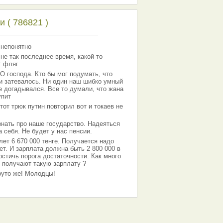
 ( 786821 )
 непонятно
 не так последнее время, какой-то
т фляг
господа. Кто бы мог подумать, что
 и затевалось. Ни один наш шибко умный
е догадывался. Все то думали, что жана
упит
тот трюк путин повторил вот и токаев не
знать про наше государство. Надеяться
 себя. Не будет у нас пенсии.
лет 6 670 000 тенге. Получается надо
ет. И зарплата должна быть 2 800 000 в
остичь порога достаточности. Как много
 получают такую зарплату ?
Круто же! Молодцы!