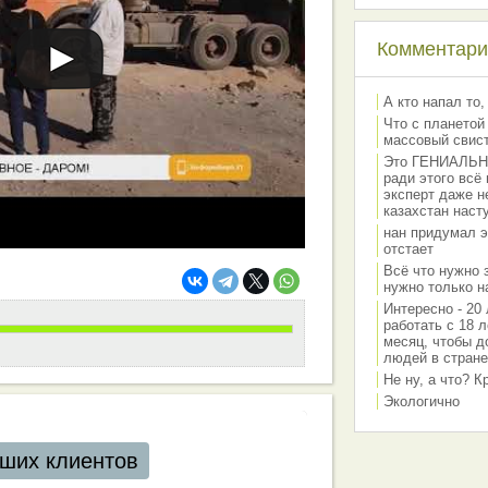
Комментарии
А кто напал то,
Что с планетой
массовый свис
Это ГЕНИАЛЬНО 
ради этого всё
эксперт даже н
казахстан наст
нан придумал э
отстает
Всё что нужно 
нужно только на
Интересно - 20 
работать с 18 л
месяц, чтобы д
людей в стране
Не ну, а что? 
Экологично