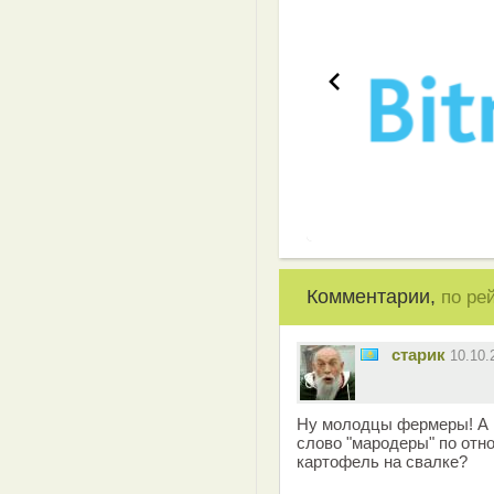
Комментарии,
по ре
старик
10.10
Ну молодцы фермеры! А 
слово "мародеры" по от
картофель на свалке?