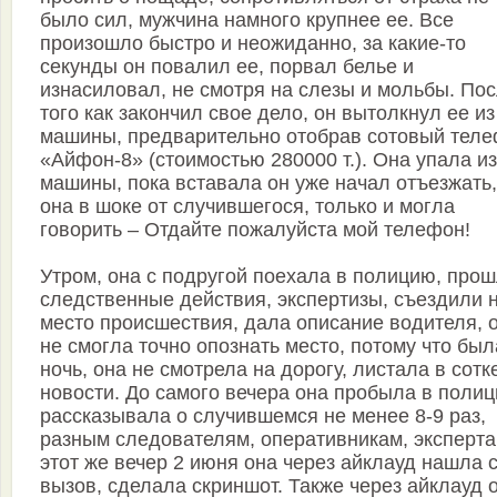
было сил, мужчина намного крупнее ее. Все
произошло быстро и неожиданно, за какие-то
секунды он повалил ее, порвал белье и
изнасиловал, не смотря на слезы и мольбы. По
того как закончил свое дело, он вытолкнул ее из
машины, предварительно отобрав сотовый тел
«Айфон-8» (стоимостью 280000 т.). Она упала из
машины, пока вставала он уже начал отъезжать,
она в шоке от случившегося, только и могла
говорить – Отдайте пожалуйста мой телефон!
Утром, она с подругой поехала в полицию, про
следственные действия, экспертизы, съездили 
место происшествия, дала описание водителя, 
не смогла точно опознать место, потому что был
ночь, она не смотрела на дорогу, листала в сотк
новости. До самого вечера она пробыла в полиц
рассказывала о случившемся не менее 8-9 раз,
разным следователям, оперативникам, эксперта
этот же вечер 2 июня она через айклауд нашла 
вызов, сделала скриншот. Также через айклауд 