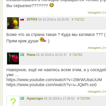
Вы серьезно???????
поощрить
|
п
DITRX
04.10.2019 в 16:30:05
# 732712
Боже что за страна такая ? Куда мы катимся ??? (
Прям крик души
)
поощрить
|
п
Нана
05.10.2019 в 10:21:37
# 732763
Наверное, ещё не наелись всем этим, а у соседе
уже …
https://www.youtube.com/watch?v=2t8rWUbaUUM
https://www.youtube.com/watch?v=u-JQkPi-xo0
поощрить
|
п
Аристарх
05.10.2019 в 17:26:52
# 732769