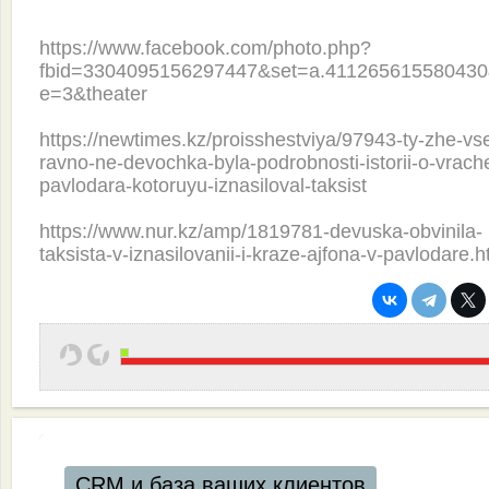
https://www.facebook.com/photo.php?
fbid=3304095156297447&set=a.411265615580430
e=3&theater
https://newtimes.kz/proisshestviya/97943-ty-zhe-vs
ravno-ne-devochka-byla-podrobnosti-istorii-o-vrache
pavlodara-kotoruyu-iznasiloval-taksist
https://www.nur.kz/amp/1819781-devuska-obvinila-
taksista-v-iznasilovanii-i-kraze-ajfona-v-pavlodare.h
CRM и база ваших клиентов