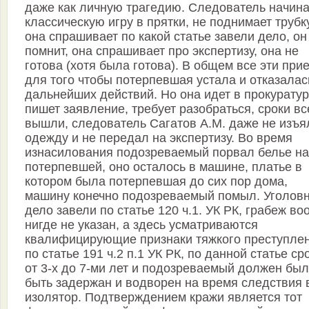
даже как личную трагедию. Следователь начина
классическую игру в прятки, не поднимает трубку
она спрашивает по какой статье завели дело, он
помнит, она спрашивает про экспертизу, она не
готова (хотя была готова). В общем все эти при
для того чтобы потерпевшая устала и отказалас
дальнейших действий. Но она идет в прокуратур
пишет заявление, требует разобраться, сроки вс
вышли, следователь Сагатов А.М. даже не изъя
одежду и не передал на экспертизу. Во время
изнасилования подозреваемый порвал белье на
потерпевшей, оно осталось в машине, платье в
котором была потерпевшая до сих пор дома,
машину конечно подозреваемый помыл. Уголов
дело завели по статье 120 ч.1. УК РК, грабеж в
нигде не указан, а здесь усматриваются
квалифицирующие признаки тяжкого преступле
по статье 191 ч.2 п.1 УК РК, по данной статье ср
от 3-х до 7-ми лет и подозреваемый должен был
быть задержан и водворен на время следствия 
изолятор. Подтверждением кражи является тот