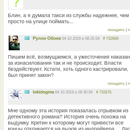
Блин, а я думала такси из службы надежнее, чем
просто на улице поймать...
поощрить
|
п
Рулон Обоев
04.10.2019 в 08:25:04
# 732669
Пишем всё, возмущаемся, а ужесточения наказа
за изнасилования так и не происходит. Власти
бездействуют. Кстати, хоть одного кастрировали, 
был принят закон?
поощрить
|
п
lokidogma
04.10.2019 в 09:30:58
# 732676
Мне одному эта история показалась отрывком из
детективного романа? История очень похожа на
выдумку. Кретин к которому могут привести все
концы откликается на вызов из индрайвера,... Да