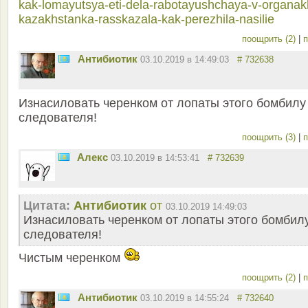
kak-lomayutsya-eti-dela-rabotayushchaya-v-organak
kazakhstanka-rasskazala-kak-perezhila-nasilie
поощрить (2)
|
п
Антибиотик
03.10.2019 в 14:49:03
# 732638
Изнасиловать черенком от лопаты этого бомбилу
следователя!
поощрить (3)
|
п
Aлекс
03.10.2019 в 14:53:41
# 732639
Цитата:
Антибиотик
от
03.10.2019 14:49:03
Изнасиловать черенком от лопаты этого бомбил
следователя!
Чистым черенком
поощрить (2)
|
п
Антибиотик
03.10.2019 в 14:55:24
# 732640