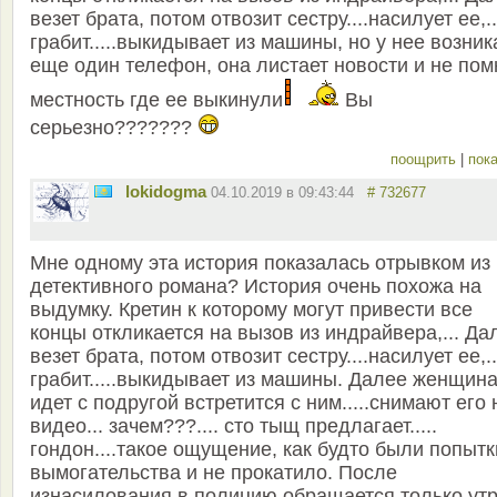
везет брата, потом отвозит сестру....насилует ее,..
грабит.....выкидывает из машины, но у нее возник
еще один телефон, она листает новости и не пом
местность где ее выкинули
Вы
серьезно???????
поощрить
|
пока
lokidogma
04.10.2019 в 09:43:44
# 732677
Мне одному эта история показалась отрывком из
детективного романа? История очень похожа на
выдумку. Кретин к которому могут привести все
концы откликается на вызов из индрайвера,... Да
везет брата, потом отвозит сестру....насилует ее,..
грабит.....выкидывает из машины. Далее женщин
идет с подругой встретится с ним.....снимают его 
видео... зачем???.... сто тыщ предлагает.....
гондон....такое ощущение, как будто были попытк
вымогательства и не прокатило. После
изнасилования в полицию обращается только утр