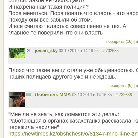
боятся. Закон не соблюдают!
И нахрена нам такая полиция?
Пора меняться. Пора понять что власть - это нар
Походу они все забыли об этом.
И все считают властью совершенно не тех. А
главное те поверили что они власть
поощрить (16)
|
п
jovian_sky
03.10.2019 в 14:16:25
# 732635
Плохо что такие вещи стали уже обыденностью. 
наших полицаев другого уже и не ждешь.
поощрить (6)
|
п
Любитель ММА
03.10.2019 в 14:16:35
# 732636
"Мне ли не знать, как ломаются эти дела»:
Работающая в органах казахстанка рассказала, к
пережила насилие"
https://newtimes.kz/obshchestvo/81347-mne-li-ne-zn