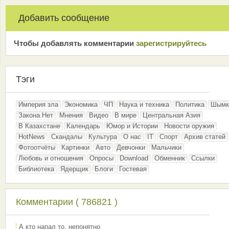
Добавить сообщение
Чтобы добавлять комментарии
зарeгиcтрирyйтeсь
Тэги
Империя зла
Экономика
ЧП
Наука и техника
Политика
Шымк
Закона.Нет
Мнения
Видео
В мире
Центральная Азия
В Казахстане
Календарь
Юмор и Истории
Новости оружия
HotNews
Скандалы
Культура
О нас
IT
Спорт
Архив статей
Фотоотчёты
Картинки
Авто
Девчонки
Мальчики
Любовь и отношения
Опросы
Download
Обменник
Ссылки
Библиотека
Ядерщик
Блоги
Гостевая
Комментарии ( 786821 )
А кто напал то, непонятно