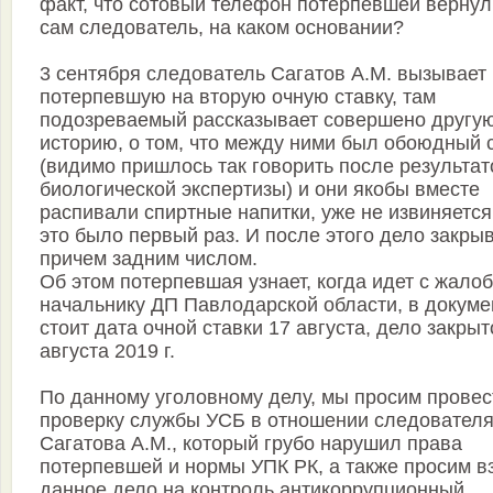
факт, что сотовый телефон потерпевшей вернул
сам следователь, на каком основании?
3 сентября следователь Сагатов А.М. вызывает
потерпевшую на вторую очную ставку, там
подозреваемый рассказывает совершено другу
историю, о том, что между ними был обоюдный 
(видимо пришлось так говорить после результат
биологической экспертизы) и они якобы вместе
распивали спиртные напитки, уже не извиняется,
это было первый раз. И после этого дело закры
причем задним числом.
Об этом потерпевшая узнает, когда идет с жалоб
начальнику ДП Павлодарской области, в докуме
стоит дата очной ставки 17 августа, дело закрыт
августа 2019 г.
По данному уголовному делу, мы просим провес
проверку службы УСБ в отношении следовател
Сагатова А.М., который грубо нарушил права
потерпевшей и нормы УПК РК, а также просим в
данное дело на контроль антикоррупционный