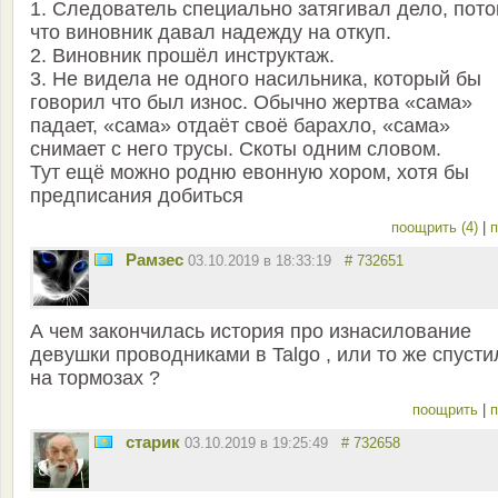
1. Следователь специально затягивал дело, пот
что виновник давал надежду на откуп.
2. Виновник прошёл инструктаж.
3. Не видела не одного насильника, который бы
говорил что был износ. Обычно жертва «сама»
падает, «сама» отдаёт своё барахло, «сама»
снимает с него трусы. Скоты одним словом.
Тут ещё можно родню евонную хором, хотя бы
предписания добиться
поощрить (4)
|
п
Рамзес
03.10.2019 в 18:33:19
# 732651
А чем закончилась история про изнасилование
девушки проводниками в Talgo , или то же спусти
на тормозах ?
поощрить
|
п
старик
03.10.2019 в 19:25:49
# 732658