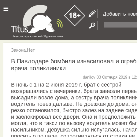
≡
Добавить нов
Закона.Нет
В Павлодаре бомбила изнасиловал и ограб
врача поликлиники
danilov 03 Октября 2019 в 12
В ночь с 1 на 2 июня 2019 г. брат с сестрой
возвращались с вечеринки, брата завезли перв
высадили возле дома, а сестру врача поликлин
водитель повез дальше. Не доезжая до дома, о
резко остановился, быстро залез на заднее сид
и заблокировал все двери. Она и предположить
могла, что в такси по вызову водитель может бы
насильником. Девушка сильно испугалась, нача
просить о пощаде, сопротивляться от страха не