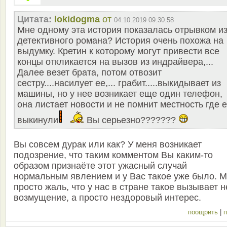
Цитата:
lokidogma
от
04.10.2019 09:30:58
Мне одному эта история показалась отрывком и
детективного романа? История очень похожа на
выдумку. Кретин к которому могут привести все
концы откликается на вызов из индрайвера,...
Далее везет брата, потом отвозит
сестру....насилует ее,... грабит.....выкидывает из
машины, но у нее возникает еще один телефон,
она листает новости и не помнит местность где 
выкинули
Вы серьезно???????
Вы совсем дурак или как? У меня возникает
подозрение, что таким комментом Вы каким-то
образом признаёте этот ужасный случай
нормальным явлением и у Вас такое уже было. 
просто жаль, что у нас в стране такое вызывает н
возмущение, а просто нездоровый интерес.
поощрить
|
п