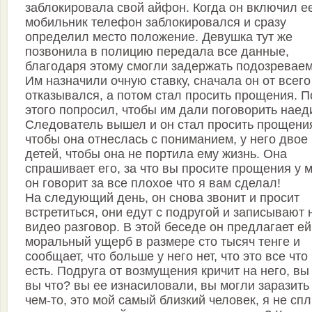
заблокировала свой айфон. Когда он включил е
мобильник телефон заблокировался и сразу
определил место положение. Девушка тут же
позвонила в полицию передала все данные,
благодаря этому смогли задержать подозреваем
Им назначили очную ставку, сначала он от всего
отказывался, а потом стал просить прощения. 
этого попросил, чтобы им дали поговорить наед
Следователь вышел и он стал просить прощени
чтобы она отнеслась с пониманием, у него двое
детей, чтобы она не портила ему жизнь. Она
спрашивает его, за что вы просите прощения у 
он говорит за все плохое что я вам сделал!
На следующий день, он снова звонит и просит
встретиться, они едут с подругой и записывают 
видео разговор. В этой беседе он предлагает ей
моральный ущерб в размере сто тысяч тенге и
сообщает, что больше у него нет, что это все что
есть. Подруга от возмущения кричит на него, вы
вы что? вы ее изнасиловали, вы могли заразить
чем-то, это мой самый близкий человек, я не сп