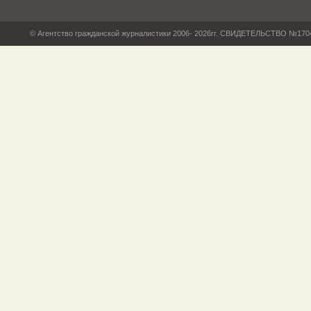
© Агентство гражданской журналистики 2006- 2026гг. СВИДЕТЕЛЬСТВО №17