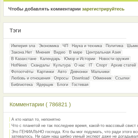
Чтобы добавлять комментарии
зарeгиcтрирyйтeсь
Тэги
Империя зла
Экономика
ЧП
Наука и техника
Политика
Шымк
Закона.Нет
Мнения
Видео
В мире
Центральная Азия
В Казахстане
Календарь
Юмор и Истории
Новости оружия
HotNews
Скандалы
Культура
О нас
IT
Спорт
Архив статей
Фотоотчёты
Картинки
Авто
Девчонки
Мальчики
Любовь и отношения
Опросы
Download
Обменник
Ссылки
Библиотека
Ядерщик
Блоги
Гостевая
Комментарии ( 786821 )
А кто напал то, непонятно
Что с планетой не так последнее время, какой-то массовый свист
Это ГЕНИАЛЬНО господа. Кто бы мог подумать, что ради этого вс
затевалось. Ни один наш шибко умный эксперт даже не догадывал