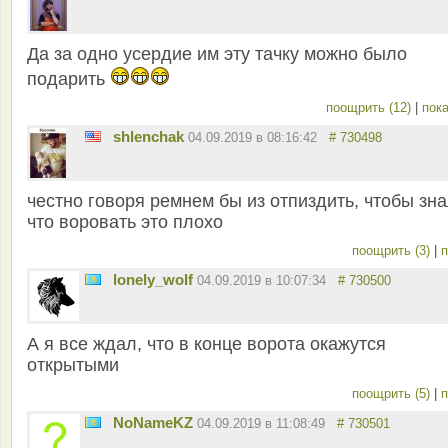
Да за одно усердие им эту тачку можно было
подарить
поощрить (12)
|
пока
shlenchak
04.09.2019 в 08:16:42
# 730498
честно говоря ремнем бы из отпиздить, чтобы зна
что воровать это плохо
поощрить (3)
|
п
lonely_wolf
04.09.2019 в 10:07:34
# 730500
А я все ждал, что в конце ворота окажутся
открытыми
поощрить (5)
|
п
NoNameKZ
04.09.2019 в 11:08:49
# 730501