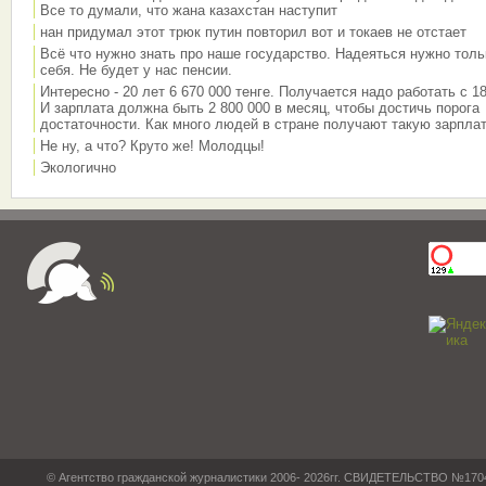
Все то думали, что жана казахстан наступит
нан придумал этот трюк путин повторил вот и токаев не отстает
Всё что нужно знать про наше государство. Надеяться нужно толь
себя. Не будет у нас пенсии.
Интересно - 20 лет 6 670 000 тенге. Получается надо работать с 18
И зарплата должна быть 2 800 000 в месяц, чтобы достичь порога
достаточности. Как много людей в стране получают такую зарплат
Не ну, а что? Круто же! Молодцы!
Экологично
© Агентство гражданской журналистики 2006- 2026гг. СВИДЕТЕЛЬСТВО №17